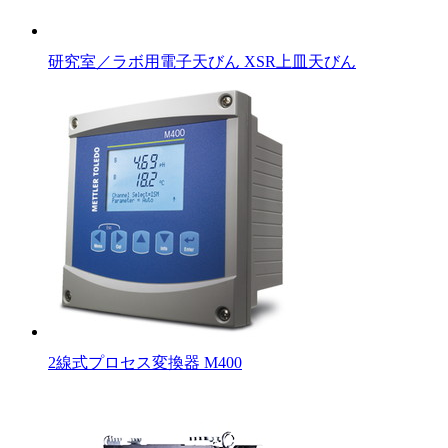
研究室／ラボ用電子天びん XSR上皿天びん
2線式プロセス変換器 M400