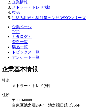
企業情報
メトラー・トレド(株)
製品
組込み用超小型計量センサ WKCシリーズ
企業ページ
TOP
カタログ・
資料一覧
製品一覧
トピックス一覧
アンケート一覧
企業基本情報
社名：
メトラー・トレド(株)
住所：
〒 110-0008
台東区池之端2-9-7 池之端日殖ビル6F