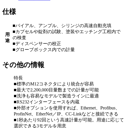
仕様
■バイアル、アンプル、シリンジの高速自動充填
■カプセルや錠剤の試験、塗装やエッチング工程内で
用
の検査
途
■ディスペンサーの校正
■グローブボックス内での計量
その他の情報
特長
■標準のM12コネクタにより統合が容易
■最大で2,200,000目量数までの計量が可能
■洗浄も容易なモデルで製造ラインに最適
■RS232インターフェースを内蔵
■外部オプションを使用すれば、Ethernet、Profibus、
ProfinNet、EtherNet／IP、CC-Linkなどと接続できる
■1秒あたり92回という高速計量が可能。用途に応じて
選択できる3モデルを用意