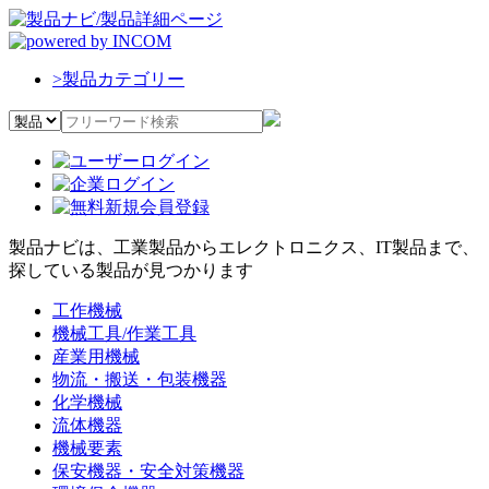
>
製品カテゴリー
製品ナビは、工業製品からエレクトロニクス、IT製品まで、
探している製品が見つかります
工作機械
機械工具/作業工具
産業用機械
物流・搬送・包装機器
化学機械
流体機器
機械要素
保安機器・安全対策機器