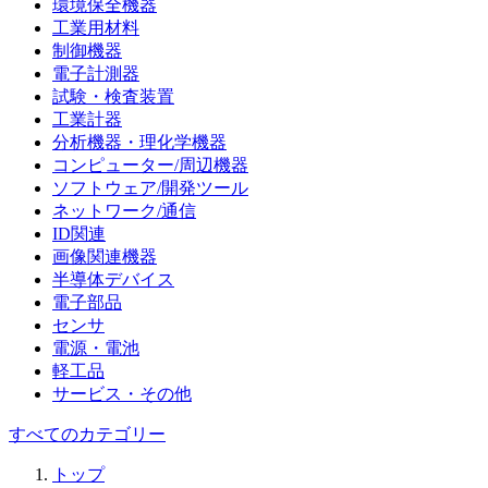
環境保全機器
工業用材料
制御機器
電子計測器
試験・検査装置
工業計器
分析機器・理化学機器
コンピューター/周辺機器
ソフトウェア/開発ツール
ネットワーク/通信
ID関連
画像関連機器
半導体デバイス
電子部品
センサ
電源・電池
軽工品
サービス・その他
すべてのカテゴリー
トップ