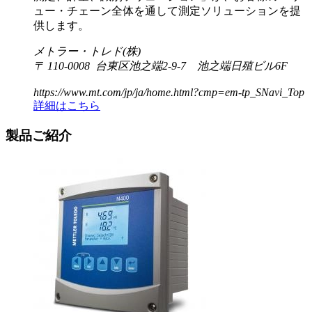
ュー・チェーン全体を通して測定ソリューションを提
供します。
メトラー・トレド(株)
〒 110-0008 台東区池之端2-9-7 池之端日殖ビル6F
https://www.mt.com/jp/ja/home.html?cmp=em-tp_SNavi_Top
詳細はこちら
製品ご紹介