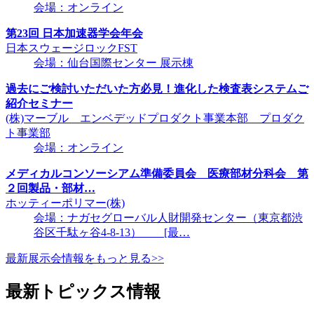
会場：オンライン
第23回 日本加速器学会年会
日本スウェージロックFST
会場：仙台国際センター 展示棟
過去にご検討いただいた方必見！進化した検査表システムご
紹介セミナー
(株)マーブル エンベデッドプロダクト事業本部 プロダク
ト事業部
会場：オンライン
メディカルコンソーシアム準備委員会 医療部材分科会 第
２回製品・部材…
ホッティーポリマー(株)
会場：ナガセグローバル人財開発センター（東京都渋
谷区千駄ヶ谷4-8-13） [最…
最新展示会情報をもっと見る>>
最新トピックス情報