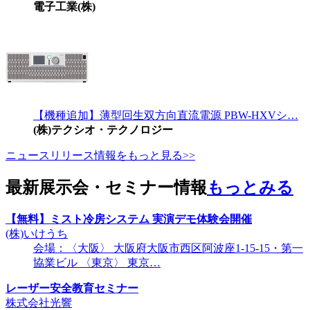
電子工業(株)
【機種追加】薄型回生双方向直流電源 PBW-HXVシ…
(株)テクシオ・テクノロジー
ニュースリリース情報をもっと見る>>
最新展示会・セミナー情報
もっとみる
【無料】ミスト冷房システム 実演デモ体験会開催
(株)いけうち
会場：〈大阪〉 大阪府大阪市西区阿波座1-15-15・第一
協業ビル 〈東京〉 東京…
レーザー安全教育セミナー
株式会社光響