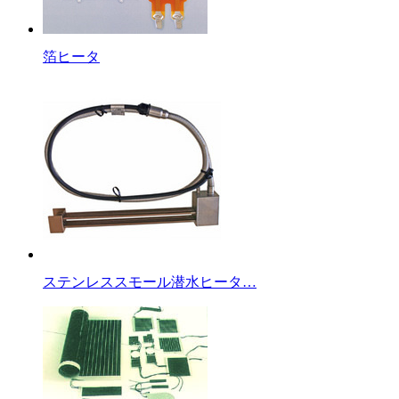
箔ヒータ
ステンレススモール潜水ヒータ…