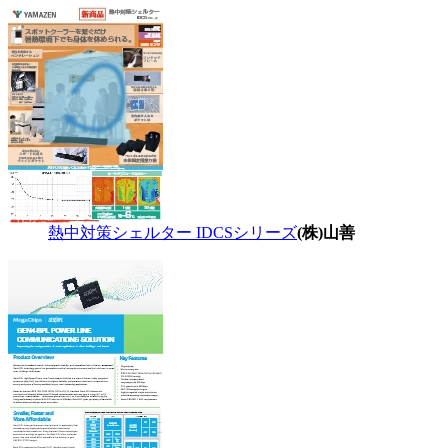
熱中対策シェルター IDCSシリーズ
(株)山善