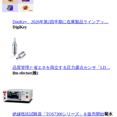
DigiKey、2026年第2四半期に在庫製品ラインアッ…
DigiKey
品質管理と省エネを両立する圧力露点センサ「LD…
ifm efector(株)
絶縁抵抗試験器「TOS7300シリーズ」を販売開始
菊水