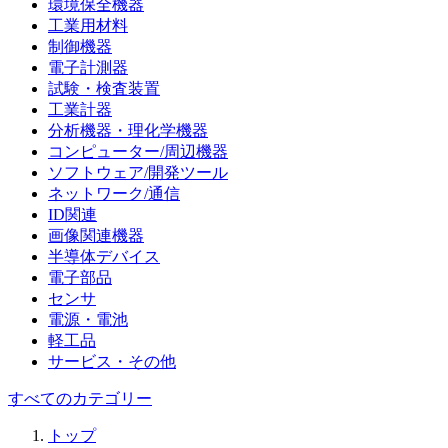
環境保全機器
工業用材料
制御機器
電子計測器
試験・検査装置
工業計器
分析機器・理化学機器
コンピューター/周辺機器
ソフトウェア/開発ツール
ネットワーク/通信
ID関連
画像関連機器
半導体デバイス
電子部品
センサ
電源・電池
軽工品
サービス・その他
すべてのカテゴリー
トップ