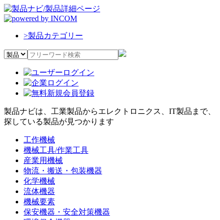
>
製品カテゴリー
製品ナビは、工業製品からエレクトロニクス、IT製品まで、
探している製品が見つかります
工作機械
機械工具/作業工具
産業用機械
物流・搬送・包装機器
化学機械
流体機器
機械要素
保安機器・安全対策機器