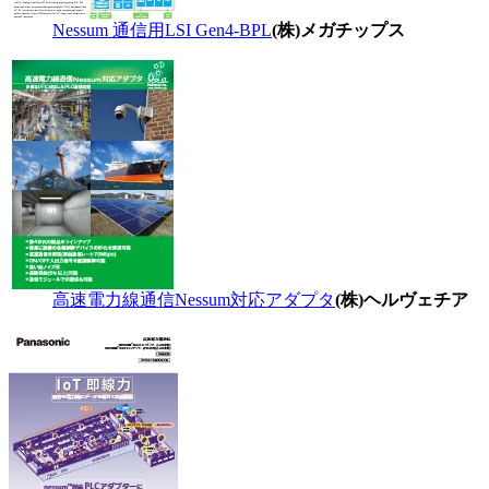
Nessum 通信用LSI Gen4-BPL
(株)メガチップス
高速電力線通信Nessum対応アダプタ
(株)ヘルヴェチア