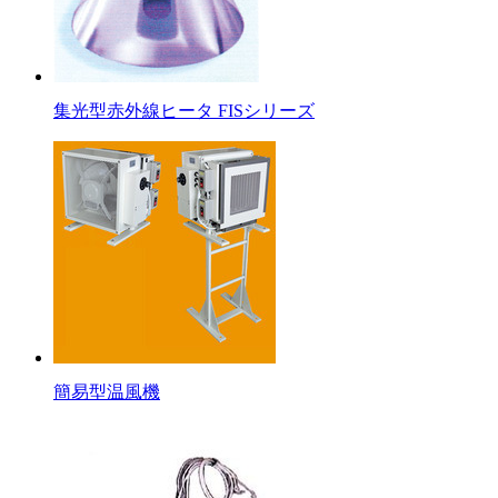
集光型赤外線ヒータ FISシリーズ
簡易型温風機