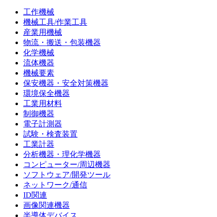
工作機械
機械工具/作業工具
産業用機械
物流・搬送・包装機器
化学機械
流体機器
機械要素
保安機器・安全対策機器
環境保全機器
工業用材料
制御機器
電子計測器
試験・検査装置
工業計器
分析機器・理化学機器
コンピューター/周辺機器
ソフトウェア/開発ツール
ネットワーク/通信
ID関連
画像関連機器
半導体デバイス