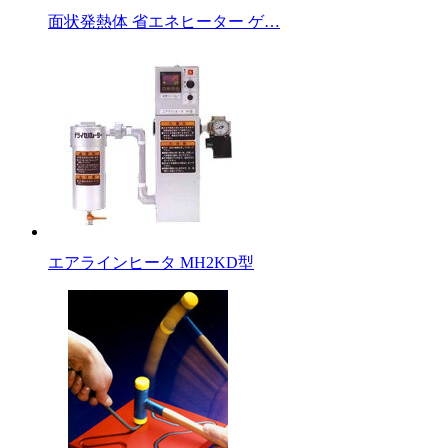
面状発熱体 省エネヒーター ゲ…
エアラインヒータ MH2KD型