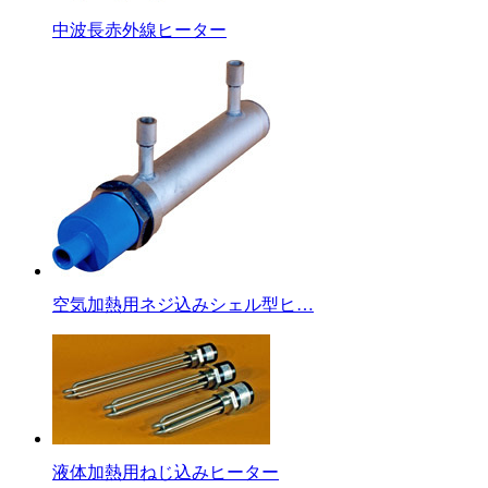
中波長赤外線ヒーター
空気加熱用ネジ込みシェル型ヒ…
液体加熱用ねじ込みヒーター