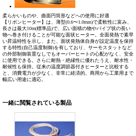
柔らかいものや、曲面円筒形などへの使用に好適
【リボンヒーター】は、薄型(0.6〜1.0mm)で柔軟性に富み、
長さは最大10m(標準品)で、広い面積の物やパイプ状の長い
物へ巻き付けることが可能な面状ヒーター。全面発熱で素早
い昇温特性を示し、また、面状発熱体自身が設定温度を保持
する特性(自己温度制御)を有しており、サーモスタットなど
の外部制御装置なしでもオーバーヒートの心配がなく、安全
に使用できる。さらに耐熱・絶縁性に優れたうえ、耐水性・
耐候性も保持。従来の温度調節器付きヒーターと比較する
と、消費電力が少なく、非常に経済的。商用から工業用まで
幅広い用途に適応。
一緒に閲覧されている製品