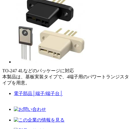
TO-247 4Lなどのパッケージに対応
本製品は、基板実装タイプで、4端子用のパワートランジスタ用
イプを用意。
電子部品
│
端子/端子台
│