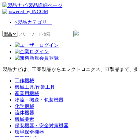
>
製品カテゴリー
製品ナビは、工業製品からエレクトロニクス、IT製品まで、
工作機械
機械工具/作業工具
産業用機械
物流・搬送・包装機器
化学機械
流体機器
機械要素
保安機器・安全対策機器
環境保全機器