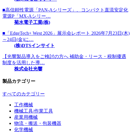
■高信頼性電源「PAN-Aシリーズ」、コンパクト直流安定化
電源P「MX-Aシリー…
菊水電子工業(株)
■「EdgeTech+ West 2026」展示会レポート 2026年7月23日(木)
～24日(金)に…
(株)DTSインサイト
【光響製品導入をご検討の方へ 補助金・リース・税制優遇
制度を活用した導…
株式会社光響
製品カテゴリー
すべてのカテゴリー
工作機械
機械工具/作業工具
産業用機械
物流・搬送・包装機器
化学機械