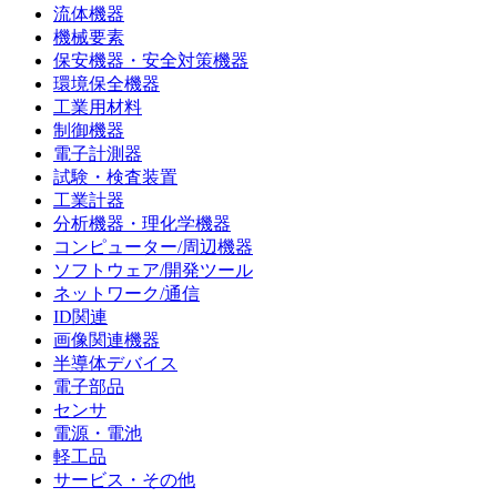
流体機器
機械要素
保安機器・安全対策機器
環境保全機器
工業用材料
制御機器
電子計測器
試験・検査装置
工業計器
分析機器・理化学機器
コンピューター/周辺機器
ソフトウェア/開発ツール
ネットワーク/通信
ID関連
画像関連機器
半導体デバイス
電子部品
センサ
電源・電池
軽工品
サービス・その他