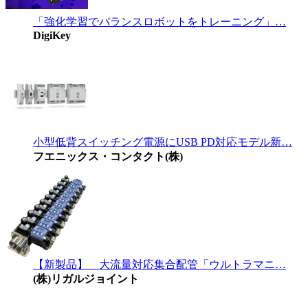
「強化学習でバランスロボットをトレーニング」…
DigiKey
小型低背スイッチング電源にUSB PD対応モデル新…
フエニックス・コンタクト(株)
【新製品】 大流量対応集合配管「ウルトラマニ…
(株)リガルジョイント