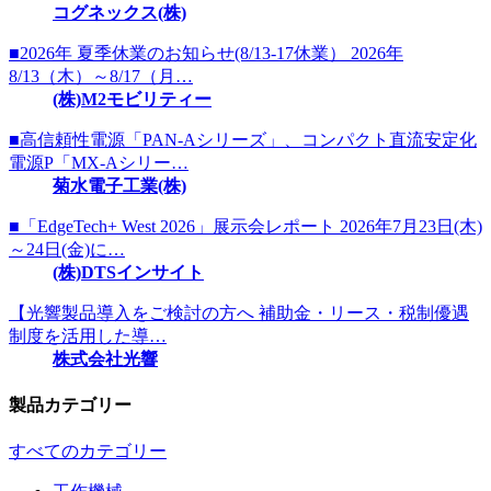
コグネックス(株)
■2026年 夏季休業のお知らせ(8/13-17休業） 2026年
8/13（木）～8/17（月…
(株)M2モビリティー
■高信頼性電源「PAN-Aシリーズ」、コンパクト直流安定化
電源P「MX-Aシリー…
菊水電子工業(株)
■「EdgeTech+ West 2026」展示会レポート 2026年7月23日(木)
～24日(金)に…
(株)DTSインサイト
【光響製品導入をご検討の方へ 補助金・リース・税制優遇
制度を活用した導…
株式会社光響
製品カテゴリー
すべてのカテゴリー