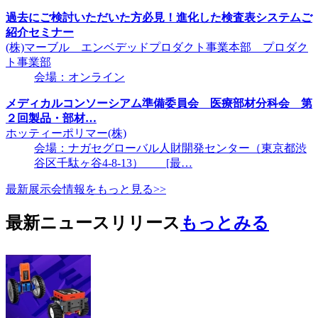
過去にご検討いただいた方必見！進化した検査表システムご
紹介セミナー
(株)マーブル エンベデッドプロダクト事業本部 プロダク
ト事業部
会場：オンライン
メディカルコンソーシアム準備委員会 医療部材分科会 第
２回製品・部材…
ホッティーポリマー(株)
会場：ナガセグローバル人財開発センター（東京都渋
谷区千駄ヶ谷4-8-13） [最…
最新展示会情報をもっと見る>>
最新ニュースリリース
もっとみる