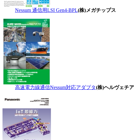
Nessum 通信用LSI Gen4-BPL
(株)メガチップス
高速電力線通信Nessum対応アダプタ
(株)ヘルヴェチア