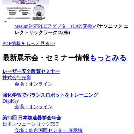
nessum対応PLCアダプター(LAN変換)
パナソニック エ
レクトリックワークス(株)
PDF情報をもっと見る>>
最新展示会・セミナー情報
もっとみる
レーザー安全教育セミナー
株式会社光響
会場：オンライン
強化学習でバランスロボットをトレーニング
DigiKey
会場：オンライン
第23回 日本加速器学会年会
日本スウェージロックFST
会場：仙台国際センター 展示棟