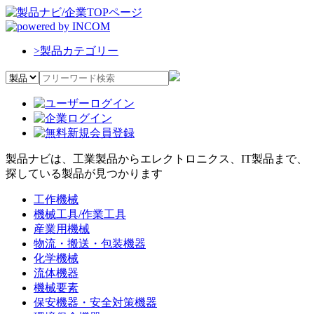
>
製品カテゴリー
製品ナビは、工業製品からエレクトロニクス、IT製品まで、
探している製品が見つかります
工作機械
機械工具/作業工具
産業用機械
物流・搬送・包装機器
化学機械
流体機器
機械要素
保安機器・安全対策機器