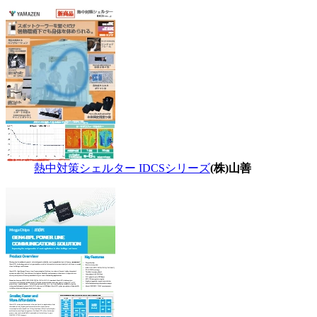
熱中対策シェルター IDCSシリーズ
(株)山善