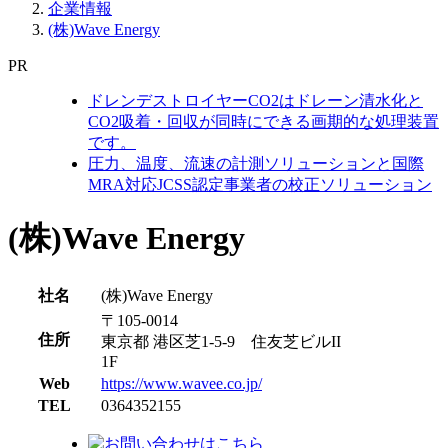
企業情報
(株)Wave Energy
PR
ドレンデストロイヤーCO2はドレーン清水化と
CO2吸着・回収が同時にできる画期的な処理装置
です。
圧力、温度、流速の計測ソリューションと国際
MRA対応JCSS認定事業者の校正ソリューション
(株)Wave Energy
社名
(株)Wave Energy
〒105-0014
住所
東京都 港区芝1-5-9 住友芝ビルII
1F
Web
https://www.wavee.co.jp/
TEL
0364352155