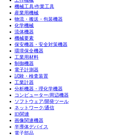
工作機械
機械工具/作業工具
産業用機械
物流・搬送・包装機器
化学機械
流体機器
機械要素
保安機器・安全対策機器
環境保全機器
工業用材料
制御機器
電子計測器
試験・検査装置
工業計器
分析機器・理化学機器
コンピューター/周辺機器
ソフトウェア/開発ツール
ネットワーク/通信
ID関連
画像関連機器
半導体デバイス
電子部品