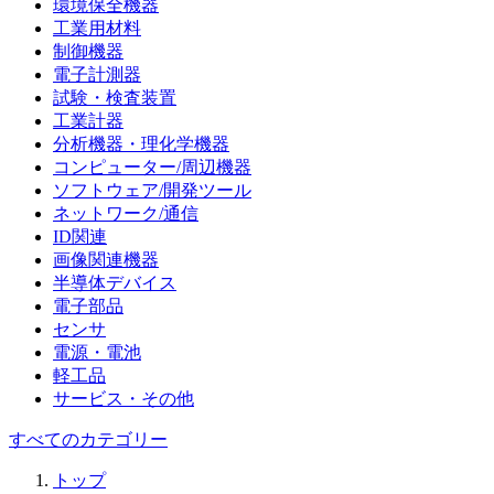
環境保全機器
工業用材料
制御機器
電子計測器
試験・検査装置
工業計器
分析機器・理化学機器
コンピューター/周辺機器
ソフトウェア/開発ツール
ネットワーク/通信
ID関連
画像関連機器
半導体デバイス
電子部品
センサ
電源・電池
軽工品
サービス・その他
すべてのカテゴリー
トップ