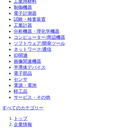
工業用材料
制御機器
電子計測器
試験・検査装置
工業計器
分析機器・理化学機器
コンピューター/周辺機器
ソフトウェア/開発ツール
ネットワーク/通信
ID関連
画像関連機器
半導体デバイス
電子部品
センサ
電源・電池
軽工品
サービス・その他
すべてのカテゴリー
トップ
企業情報