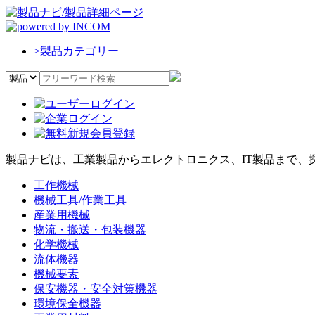
>
製品カテゴリー
製品ナビは、工業製品からエレクトロニクス、IT製品まで、
工作機械
機械工具/作業工具
産業用機械
物流・搬送・包装機器
化学機械
流体機器
機械要素
保安機器・安全対策機器
環境保全機器