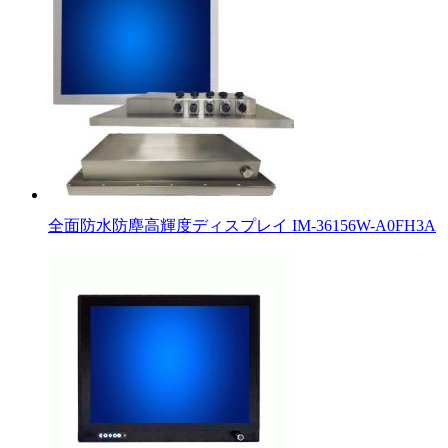
全面防水防塵高輝度ディスプレイ IM-36156W-A0FH3A