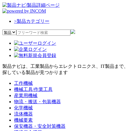
>
製品カテゴリー
製品ナビは、工業製品からエレクトロニクス、IT製品まで、
探している製品が見つかります
工作機械
機械工具/作業工具
産業用機械
物流・搬送・包装機器
化学機械
流体機器
機械要素
保安機器・安全対策機器