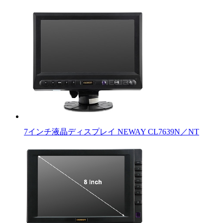
7インチ液晶ディスプレイ NEWAY CL7639N／NT