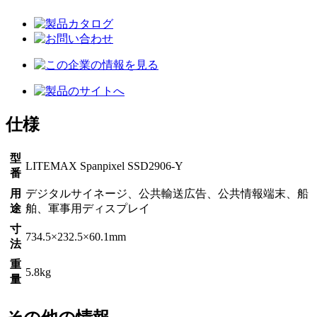
仕様
型
LITEMAX Spanpixel SSD2906-Y
番
用
デジタルサイネージ、公共輸送広告、公共情報端末、船
途
舶、軍事用ディスプレイ
寸
734.5×232.5×60.1mm
法
重
5.8kg
量