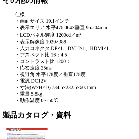
その他の情報
仕様
・画面サイズ 19.1インチ
・表示エリア 水平476.064×垂直 96.204mm
2
・LCDパネル輝度 1200cd／m
・表示解像度 1920×388
・入力コネクタ DP×1、DVI-I×1、HDMI×1
・アスペクト比 16：4.5
・コントラスト比 1200：1
・応答速度 25ms
・視野角 水平178度／垂直178度
・電源 DC12V
・寸法(W×H×D) 734.5×232.5×60.1mm
・重量 5.8kg
・動作温度 0～50℃
製品カタログ・資料