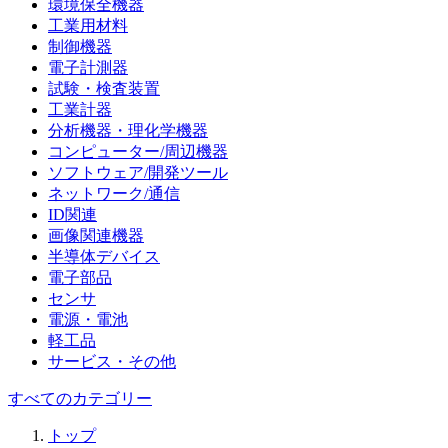
環境保全機器
工業用材料
制御機器
電子計測器
試験・検査装置
工業計器
分析機器・理化学機器
コンピューター/周辺機器
ソフトウェア/開発ツール
ネットワーク/通信
ID関連
画像関連機器
半導体デバイス
電子部品
センサ
電源・電池
軽工品
サービス・その他
すべてのカテゴリー
トップ