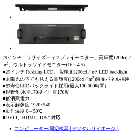
29インチ、リサイズディスプレイモニター、高輝度1200cd／
2
m
、ウルトラワイドモニター(16：4.5)
2
■29インチ Resizing LCD、高輝度1200cd／m
LED backlight
2
■太陽光の下でも見える高輝度(1200cd／m
)液晶パネル採用
■超寿命LEDバックライト採用(最大100,000時間)
■視野角 水平178度／垂直178度
■低消費電力
■表示解像度 1920×540
■動作温度 0～50℃
■DVI-I、HDMI、DPに対応
コンピューター/周辺機器
│
デジタルサイネージ
│