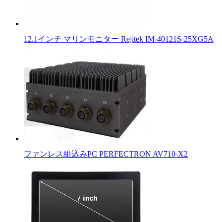
12.1インチ マリンモニター Rejitek IM-40121S-25XG5A
ファンレス組込みPC PERFECTRON AV710-X2