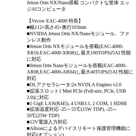
Jetson Orin NX/Nano搭載 コンパクトな筐体 エッ
ジAIコンピュータ
【Vecow EAC-4000 特長】
■幅112×高さ45×奥行103mm
■NVIDIA Jetson Orin NX/Nanoモジュール、ファ
ンレス動作
■Jetson Orin NXモジュールを搭載(EAC-4000-
XR16.EAC-4000-XR08)し最大100TOPSのAI 性能
に対応
■Jetson Orin Nanoモジュールを搭載(EAC-4000-
AR08,EAC-4000-AR04)し最大40TOPSのAI 性能に
対応
■DLアクセラレータ:2x NVDLA Engines v2.0
■拡張スロット1 Mini PCIe (Full-size, PCIe, USB
2.0)に対応
■1 GigE LAN(RJ45), 4 USB3.1, 2 COM, 1 HDMI
■拡張温度対応 -25～55℃(15W TDP), -25～
50℃(25W TDP)
■12V電源入力対応
■Allxonによるデバイスリモート保護管理機能に
対応(オプション)