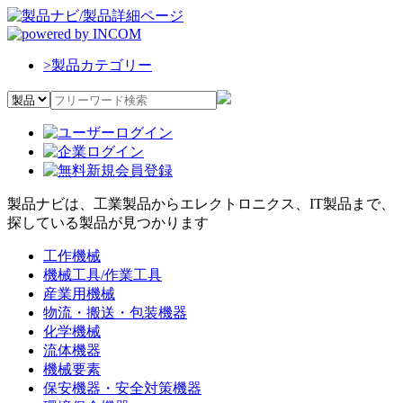
>
製品カテゴリー
製品ナビは、工業製品からエレクトロニクス、IT製品まで、
探している製品が見つかります
工作機械
機械工具/作業工具
産業用機械
物流・搬送・包装機器
化学機械
流体機器
機械要素
保安機器・安全対策機器