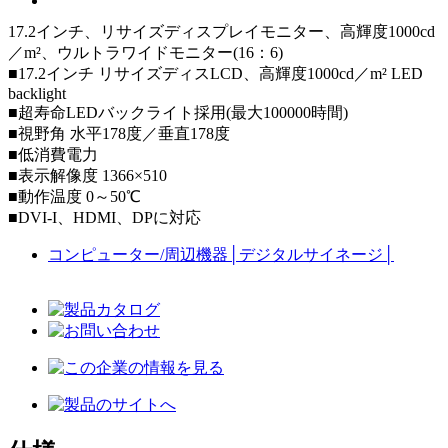
17.2インチ、リサイズディスプレイモニター、高輝度1000cd
／m²、ウルトラワイドモニター(16：6)
■17.2インチ リサイズディスLCD、高輝度1000cd／m² LED
backlight
■超寿命LEDバックライト採用(最大100000時間)
■視野角 水平178度／垂直178度
■低消費電力
■表示解像度 1366×510
■動作温度 0～50℃
■DVI-I、HDMI、DPに対応
コンピューター/周辺機器
│
デジタルサイネージ
│