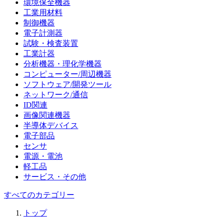
環境保全機器
工業用材料
制御機器
電子計測器
試験・検査装置
工業計器
分析機器・理化学機器
コンピューター/周辺機器
ソフトウェア/開発ツール
ネットワーク/通信
ID関連
画像関連機器
半導体デバイス
電子部品
センサ
電源・電池
軽工品
サービス・その他
すべてのカテゴリー
トップ