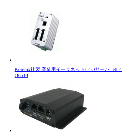
Korenix社製 産業用イーサネットI／Oサーバ JetI／
O6510