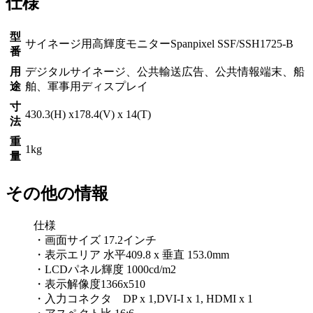
仕様
型
サイネージ用高輝度モニターSpanpixel SSF/SSH1725-B
番
用
デジタルサイネージ、公共輸送広告、公共情報端末、船
途
舶、軍事用ディスプレイ
寸
430.3(H) x178.4(V) x 14(T)
法
重
1kg
量
その他の情報
仕様
・画面サイズ 17.2インチ
・表示エリア 水平409.8 x 垂直 153.0mm
・LCDパネル輝度 1000cd/m2
・表示解像度1366x510
・入力コネクタ DP x 1,DVI-I x 1, HDMI x 1