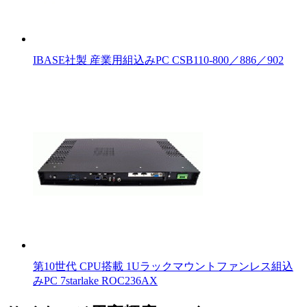
IBASE社製 産業用組込みPC CSB110-800／886／902
第10世代 CPU搭載 1Uラックマウントファンレス組込
みPC 7starlake ROC236AX