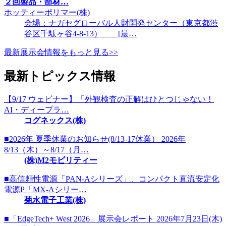
２回製品・部材…
ホッティーポリマー(株)
会場：ナガセグローバル人財開発センター（東京都渋
谷区千駄ヶ谷4-8-13） [最…
最新展示会情報をもっと見る>>
最新トピックス情報
【9/17 ウェビナー】「外観検査の正解はひとつじゃない！
AI・ディープラ…
コグネックス(株)
■2026年 夏季休業のお知らせ(8/13-17休業） 2026年
8/13（木）～8/17（月…
(株)M2モビリティー
■高信頼性電源「PAN-Aシリーズ」、コンパクト直流安定化
電源P「MX-Aシリー…
菊水電子工業(株)
■「EdgeTech+ West 2026」展示会レポート 2026年7月23日(木)