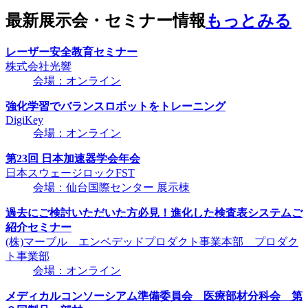
最新展示会・セミナー情報
もっとみる
レーザー安全教育セミナー
株式会社光響
会場：オンライン
強化学習でバランスロボットをトレーニング
DigiKey
会場：オンライン
第23回 日本加速器学会年会
日本スウェージロックFST
会場：仙台国際センター 展示棟
過去にご検討いただいた方必見！進化した検査表システムご
紹介セミナー
(株)マーブル エンベデッドプロダクト事業本部 プロダク
ト事業部
会場：オンライン
メディカルコンソーシアム準備委員会 医療部材分科会 第