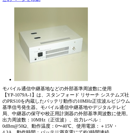
モバイル通信中継基地などの外部基準周波数に使用
【YP-1079A-1】は、スタンフォード リサーチ システムズ社
のPRS10を内蔵したバッテリ動作の10MHz正弦波ルビジウム
基準信号発生器。モバイル通信中継基地やデジタルテレビ
局、中継器の保守や校正用計測器の外部基準周波数に使用。
出力周波数：10MHz（正弦波）、出力レベル：
0dBm@50Ω、動作温度：0〜40℃、使用電源：＋15V・
4.3A、動作時間：バッテリ満充電にて約3時間連続。