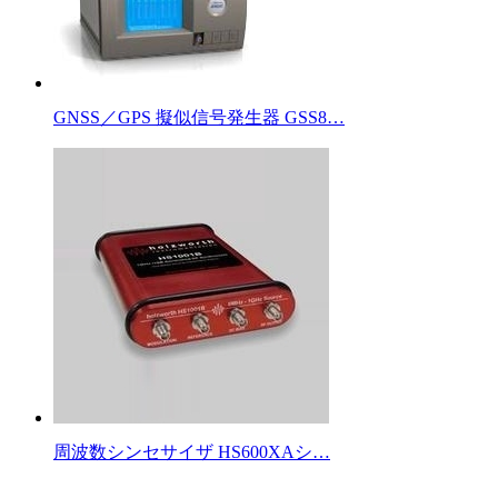
GNSS／GPS 擬似信号発生器 GSS8…
周波数シンセサイザ HS600XAシ…