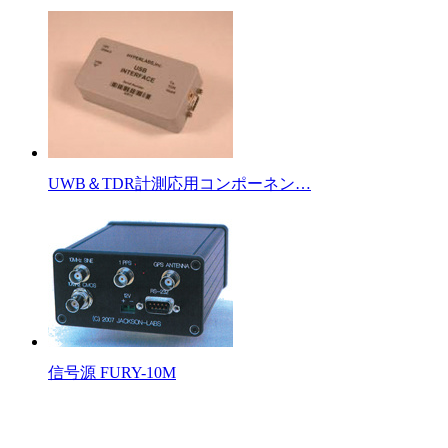
UWB＆TDR計測応用コンポーネン…
信号源 FURY-10M