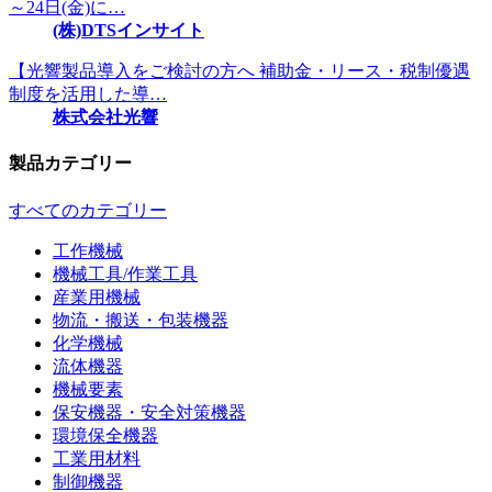
～24日(金)に…
(株)DTSインサイト
【光響製品導入をご検討の方へ 補助金・リース・税制優遇
制度を活用した導…
株式会社光響
製品カテゴリー
すべてのカテゴリー
工作機械
機械工具/作業工具
産業用機械
物流・搬送・包装機器
化学機械
流体機器
機械要素
保安機器・安全対策機器
環境保全機器
工業用材料
制御機器