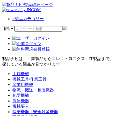
>
製品カテゴリー
製品ナビは、工業製品からエレクトロニクス、IT製品まで、
探している製品が見つかります
工作機械
機械工具/作業工具
産業用機械
物流・搬送・包装機器
化学機械
流体機器
機械要素
保安機器・安全対策機器