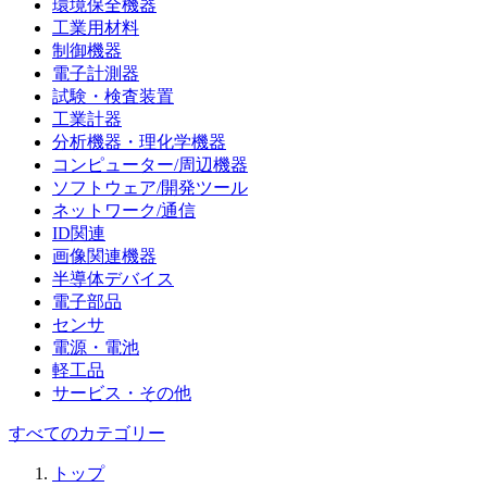
環境保全機器
工業用材料
制御機器
電子計測器
試験・検査装置
工業計器
分析機器・理化学機器
コンピューター/周辺機器
ソフトウェア/開発ツール
ネットワーク/通信
ID関連
画像関連機器
半導体デバイス
電子部品
センサ
電源・電池
軽工品
サービス・その他
すべてのカテゴリー
トップ