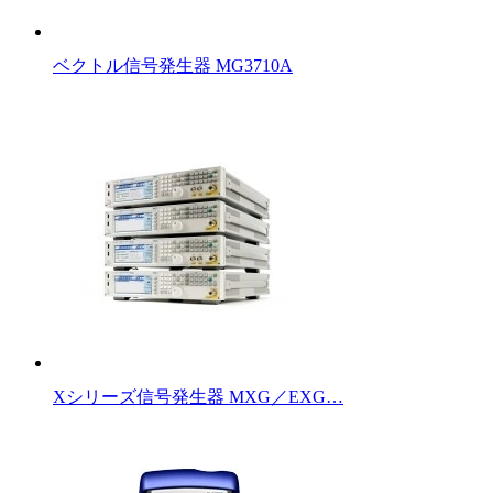
ベクトル信号発生器 MG3710A
Xシリーズ信号発生器 MXG／EXG…