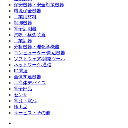
保安機器・安全対策機器
環境保全機器
工業用材料
制御機器
電子計測器
試験・検査装置
工業計器
分析機器・理化学機器
コンピューター/周辺機器
ソフトウェア/開発ツール
ネットワーク/通信
ID関連
画像関連機器
半導体デバイス
電子部品
センサ
電源・電池
軽工品
サービス・その他