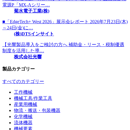
電源P「MX-Aシリー…
菊水電子工業(株)
■「EdgeTech+ West 2026」展示会レポート 2026年7月23日(木)
～24日(金)に…
(株)DTSインサイト
【光響製品導入をご検討の方へ 補助金・リース・税制優遇
制度を活用した導…
株式会社光響
製品カテゴリー
すべてのカテゴリー
工作機械
機械工具/作業工具
産業用機械
物流・搬送・包装機器
化学機械
流体機器
機械要素