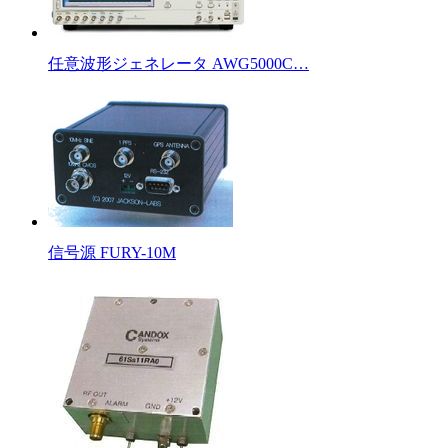
任意波形ジェネレータ AWG5000C…
信号源 FURY-10M