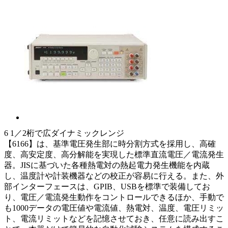
6 1／2桁で広ダイナミックレンジ
【6166】は、基準電圧発生部に時分割方式を採用し、高確
度、高安定度、高分解能を実現した標準直流電圧／電流発生
器。JISに基づいた各種熱電対の熱起電力発生機能を内蔵
し、温度計や計装機器などの校正が容易に行える。また、外
部インターフェースは、GPIB、USBを標準で装備してお
り、電圧／電流発生動作をコントロールできるほか、手動で
も1000データの電圧値や電流値、熱電対、温度、電圧リミッ
ト、電流リミットなどを記憶させておき、任意に読み出すこ