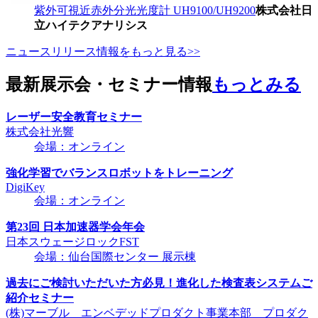
紫外可視近赤外分光光度計 UH9100/UH9200
株式会社日
立ハイテクアナリシス
ニュースリリース情報をもっと見る>>
最新展示会・セミナー情報
もっとみる
レーザー安全教育セミナー
株式会社光響
会場：オンライン
強化学習でバランスロボットをトレーニング
DigiKey
会場：オンライン
第23回 日本加速器学会年会
日本スウェージロックFST
会場：仙台国際センター 展示棟
過去にご検討いただいた方必見！進化した検査表システムご
紹介セミナー
(株)マーブル エンベデッドプロダクト事業本部 プロダク