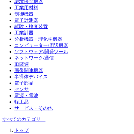
環境保全機器
工業用材料
制御機器
電子計測器
試験・検査装置
工業計器
分析機器・理化学機器
コンピューター/周辺機器
ソフトウェア/開発ツール
ネットワーク/通信
ID関連
画像関連機器
半導体デバイス
電子部品
センサ
電源・電池
軽工品
サービス・その他
すべてのカテゴリー
トップ