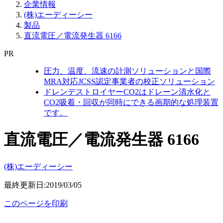
企業情報
(株)エーディーシー
製品
直流電圧／電流発生器 6166
PR
圧力、温度、流速の計測ソリューションと国際
MRA対応JCSS認定事業者の校正ソリューション
ドレンデストロイヤーCO2はドレーン清水化と
CO2吸着・回収が同時にできる画期的な処理装置
です。
直流電圧／電流発生器 6166
(株)エーディーシー
最終更新日:2019/03/05
このページを印刷