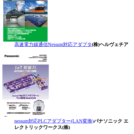
高速電力線通信Nessum対応アダプタ
(株)ヘルヴェチア
nessum対応PLCアダプター(LAN変換)
パナソニック エ
レクトリックワークス(株)