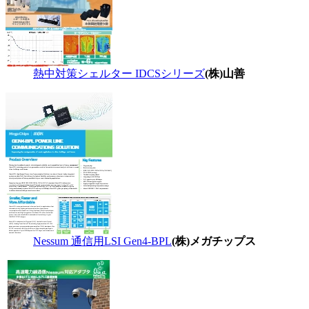
熱中対策シェルター IDCSシリーズ
(株)山善
Nessum 通信用LSI Gen4-BPL
(株)メガチップス