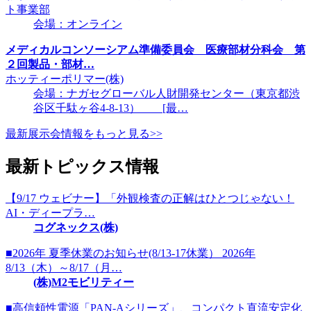
ト事業部
会場：オンライン
メディカルコンソーシアム準備委員会 医療部材分科会 第
２回製品・部材…
ホッティーポリマー(株)
会場：ナガセグローバル人財開発センター（東京都渋
谷区千駄ヶ谷4-8-13） [最…
最新展示会情報をもっと見る>>
最新トピックス情報
【9/17 ウェビナー】「外観検査の正解はひとつじゃない！
AI・ディープラ…
コグネックス(株)
■2026年 夏季休業のお知らせ(8/13-17休業） 2026年
8/13（木）～8/17（月…
(株)M2モビリティー
■高信頼性電源「PAN-Aシリーズ」、コンパクト直流安定化