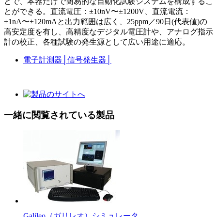
とで、本器だけで簡易的な自動化試験システムを構成するこ
とができる。直流電圧：±10nV〜±1200V、直流電流：
±1nA〜±120mAと出力範囲は広く、25ppm／90日(代表値)の
高安定度を有し、高精度なデジタル電圧計や、アナログ指示
計の校正、各種試験の発生源として広い用途に適応。
電子計測器
│
信号発生器
│
一緒に閲覧されている製品
Galileo（ガリレオ）シミュレータ