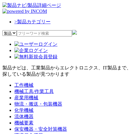
>
製品カテゴリー
製品ナビは、工業製品からエレクトロニクス、IT製品まで、
探している製品が見つかります
工作機械
機械工具/作業工具
産業用機械
物流・搬送・包装機器
化学機械
流体機器
機械要素
保安機器・安全対策機器