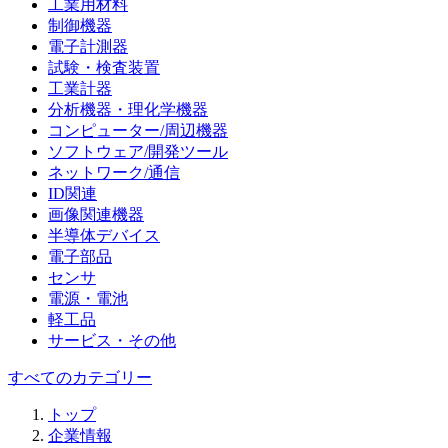
工業用材料
制御機器
電子計測器
試験・検査装置
工業計器
分析機器・理化学機器
コンピューター/周辺機器
ソフトウェア/開発ツール
ネットワーク/通信
ID関連
画像関連機器
半導体デバイス
電子部品
センサ
電源・電池
軽工品
サービス・その他
すべてのカテゴリー
トップ
企業情報