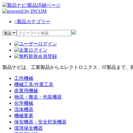
>
製品カテゴリー
製品ナビは、工業製品からエレクトロニクス、IT製品まで、
工作機械
機械工具/作業工具
産業用機械
物流・搬送・包装機器
化学機械
流体機器
機械要素
保安機器・安全対策機器
環境保全機器