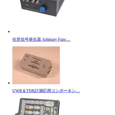
任意信号発生器 Arbitrary Func…
UWB＆TDR計測応用コンポーネン…