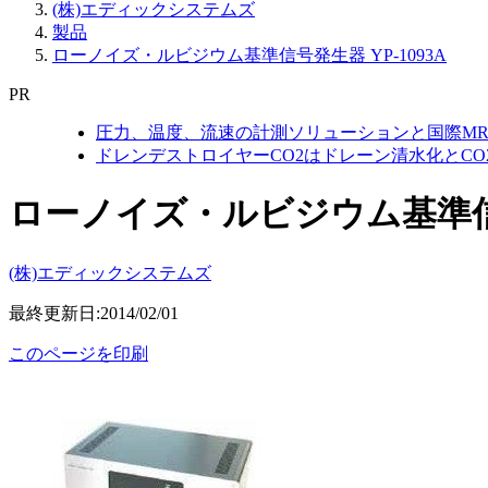
(株)エディックシステムズ
製品
ローノイズ・ルビジウム基準信号発生器 YP-1093A
PR
圧力、温度、流速の計測ソリューションと国際MR
ドレンデストロイヤーCO2はドレーン清水化とC
ローノイズ・ルビジウム基準信号発
(株)エディックシステムズ
最終更新日:2014/02/01
このページを印刷