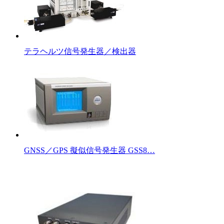
テラヘルツ信号発生器／検出器
GNSS／GPS 擬似信号発生器 GSS8…