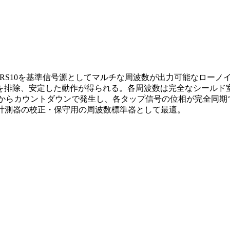
ズ社のPRS10を基準信号源としてマルチな周波数が出力可能なロ
を排除、安定した動作が得られる。各周波数は完全なシールド
らカウントダウンで発生し、各タップ信号の位相が完全同期で出力
。計測器の校正・保守用の周波数標準器として最適。