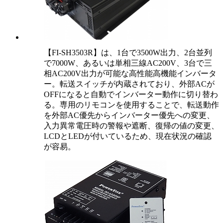
【FI-SH3503R】は、1台で3500W出力、2台並列
で7000W、あるいは単相三線AC200V、3台で三
相AC200V出力が可能な高性能高機能インバータ
ー。転送スイッチが内蔵されており、外部ACが
OFFになると自動でインバーター動作に切り替わ
る。専用のリモコンを使用することで、転送動作
を外部AC優先からインバーター優先への変更、
入力異常電圧時の警報や遮断、復帰の値の変更、
LCDとLEDが付いているため、現在状況の確認
が容易。