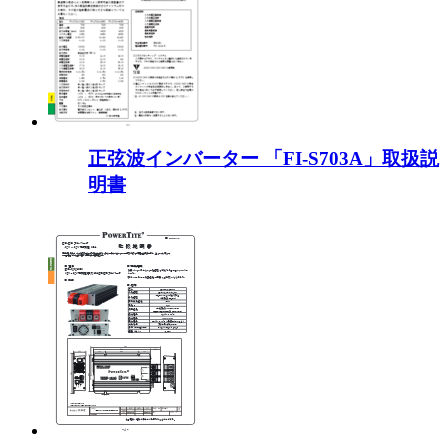
正弦波インバーター 「FI-S703A」取扱説
明書