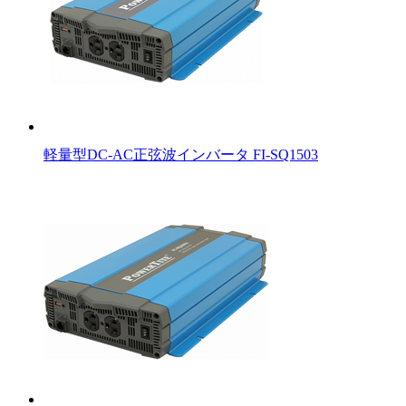
軽量型DC-AC正弦波インバータ FI-SQ1503