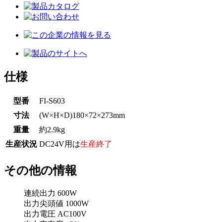
仕様
型番
FI-S603
寸法
(W×H×D)180×72×273mm
重量
約2.9kg
生産状況
DC24V用は
生産終了
その他の情報
連続出力 600W
出力尖頭値 1000W
出力電圧 AC100V