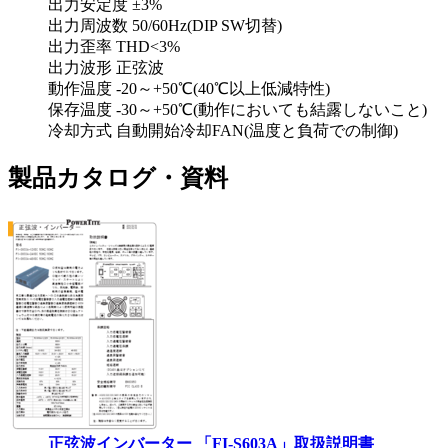
出力安定度 ±3%
出力周波数 50/60Hz(DIP SW切替)
出力歪率 THD<3%
出力波形 正弦波
動作温度 -20～+50℃(40℃以上低減特性)
保存温度 -30～+50℃(動作においても結露しないこと)
冷却方式 自動開始冷却FAN(温度と負荷での制御)
製品カタログ・資料
正弦波インバーター 「FI-S603A」取扱説明書