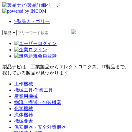
>
製品カテゴリー
製品ナビは、工業製品からエレクトロニクス、IT製品まで、
探している製品が見つかります
工作機械
機械工具/作業工具
産業用機械
物流・搬送・包装機器
化学機械
流体機器
機械要素
保安機器・安全対策機器