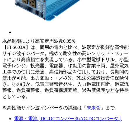
水晶制御により高安定周波数0.05％
【FI-S603A】は、商用の電力と比べ、波形歪が良好な高性能
サイン波インバータ。極めて耐久性の高いソリッド・ステー
トにより高信頼性を実現している。小中型電機ドリル、小型
電子レンジ、投光器、電熱器、移動用の営業車両、屋外電気
工事での使用に最適。高信頼部品を使用しており、長期間の
使用が可能。出力変動：＋／-3％。PL法の製造物責任保険付
き。そのほか、低電圧警報音発生、入力過電圧遮断、過電流
警報、過負荷警報、過負荷保護遮断、過温度保護などを特長
としている。
※高性能サイン波インバータの詳細は「
未来舎
」まで。
電源・電池
│
DC-DCコンバータ/AC-DCコンバータ
│