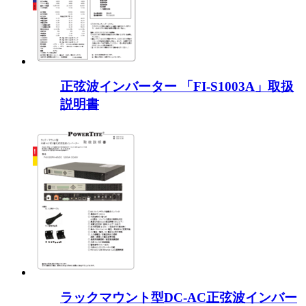
正弦波インバーター 「FI-S1003A」取扱
説明書
ラックマウント型DC-AC正弦波インバー