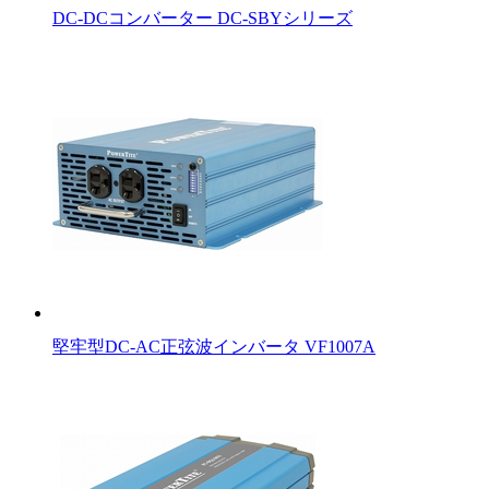
DC-DCコンバーター DC-SBYシリーズ
堅牢型DC-AC正弦波インバータ VF1007A