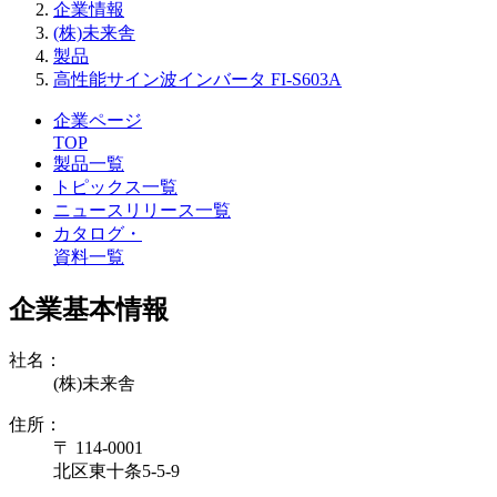
企業情報
(株)未来舎
製品
高性能サイン波インバータ FI-S603A
企業ページ
TOP
製品一覧
トピックス一覧
ニュースリリース一覧
カタログ・
資料一覧
企業基本情報
社名：
(株)未来舎
住所：
〒 114-0001
北区東十条5-5-9