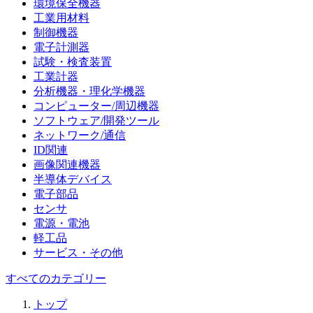
環境保全機器
工業用材料
制御機器
電子計測器
試験・検査装置
工業計器
分析機器・理化学機器
コンピューター/周辺機器
ソフトウェア/開発ツール
ネットワーク/通信
ID関連
画像関連機器
半導体デバイス
電子部品
センサ
電源・電池
軽工品
サービス・その他
すべてのカテゴリー
トップ