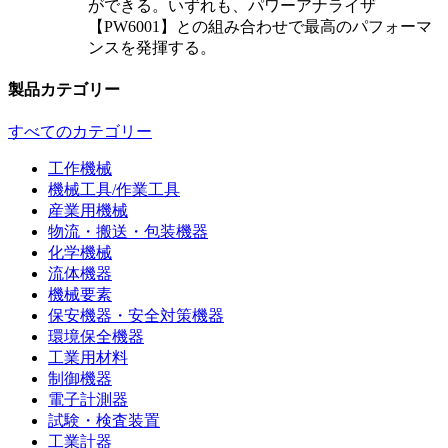
ができる。いずれも、パワーアナライザ
【PW6001】との組み合わせで最高のパフォーマ
ンスを発揮する。
製品カテゴリー
すべてのカテゴリー
工作機械
機械工具/作業工具
産業用機械
物流・搬送・包装機器
化学機械
流体機器
機械要素
保安機器・安全対策機器
環境保全機器
工業用材料
制御機器
電子計測器
試験・検査装置
工業計器