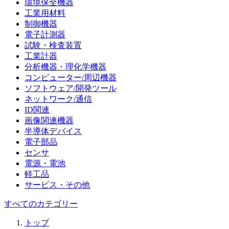
環境保全機器
工業用材料
制御機器
電子計測器
試験・検査装置
工業計器
分析機器・理化学機器
コンピューター/周辺機器
ソフトウェア/開発ツール
ネットワーク/通信
ID関連
画像関連機器
半導体デバイス
電子部品
センサ
電源・電池
軽工品
サービス・その他
すべてのカテゴリー
トップ