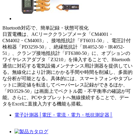
Bluetooth対応で、簡単記録・状態可視化
日置電機は、ACリーククランプメータ「CM4001・
CM4002・CM4003」、接地抵抗計「FT6031-50」、電圧計付
検相器「PD3259-50」、絶縁抵抗計「IR4052-50・IR4052-
51」、クランプ接地抵抗計「FT6380-50」に、オプションの
ワイヤレスアダプタ「Z3210」を挿入することで、Bluetooth
通信に対応する電気設備メンテナンス用計測器を提供してい
る。無線化により計測にかかる手間や時間を削減し、多面的
な分析が可能となる。具体的には、スマートフォンやタブレ
ットに測定値を転送してペーパーレス記録ができるほか、
「PD3529-50」は画面上でベクトル図・不平衡率の確認が可
能。さらに、PCやタブレットへ無線接続することで、デー
タをExcelに直接入力する機能も搭載。
電子計測器
│
電圧・電流・電力・抵抗測定器
│