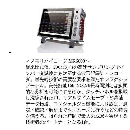
＜メモリハイコーダ MR6000＞
従来比10倍、200MS／sの高速サンプリングでイ
ンバータ試験にも対応する波形記録計・レコー
ダ。最先端技術の高度な要求を満たすフラグシッ
プモデル。高分解能16bitの32ch長時間測定は多面
的な分析を可能にするほか、タッチパネルを搭載
し洗練されたUI、リアルタイムセーブ・超高速
データ転送、コンシェルジュ機能により設定／測
定／確認／解析までをスムーズに行うなどの特長
を備える。限られた時間で最大の成果を実現する
技術者のパートナーとなる1台。