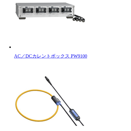
AC／DCカレントボックス PW9100