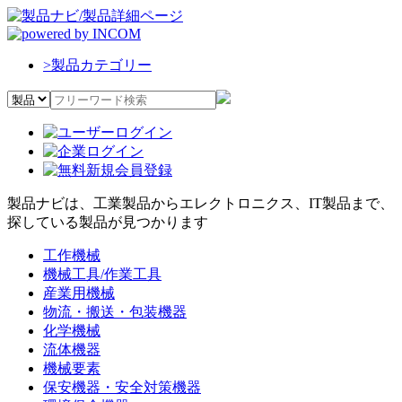
>
製品カテゴリー
製品ナビは、工業製品からエレクトロニクス、IT製品まで、
探している製品が見つかります
工作機械
機械工具/作業工具
産業用機械
物流・搬送・包装機器
化学機械
流体機器
機械要素
保安機器・安全対策機器