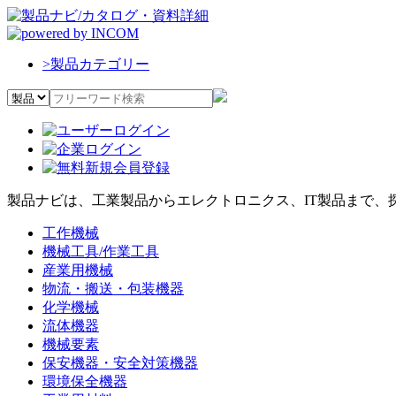
>
製品カテゴリー
製品ナビは、工業製品からエレクトロニクス、IT製品まで、
工作機械
機械工具/作業工具
産業用機械
物流・搬送・包装機器
化学機械
流体機器
機械要素
保安機器・安全対策機器
環境保全機器