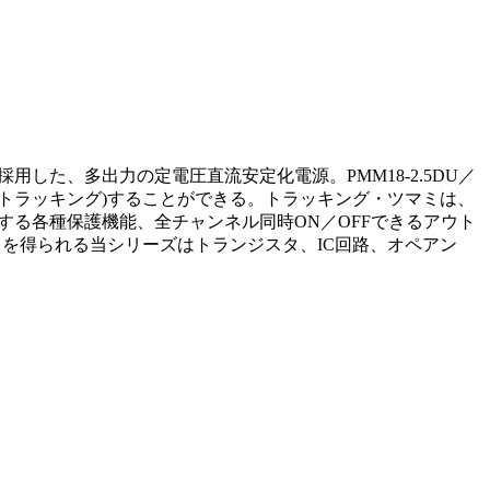
た、多出力の定電圧直流安定化電源。PMM18-2.5DU／
時に可変 (トラッキング)することができる。トラッキング・ツマミは、
する各種保護機能、全チャンネル同時ON／OFFできるアウト
を得られる当シリーズはトランジスタ、IC回路、オペアン