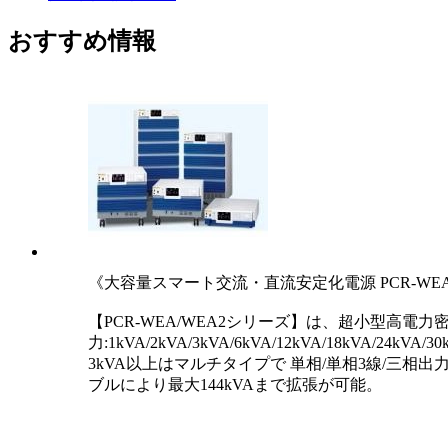
おすすめ情報
《大容量スマート交流・直流安定化電源 PCR-WEA
【PCR-WEA/WEA2シリーズ】は、超小型高
力:1kVA/2kVA/3kVA/6kVA/12kVA/18k
3kVA以上はマルチタイプで 単相/単相3線/三相出力
ブルにより最大144kVAまで拡張が可能。