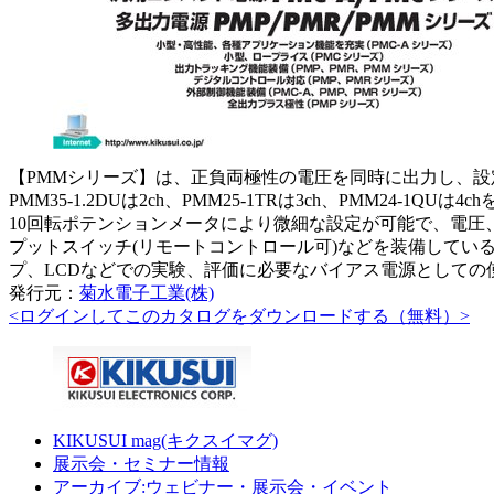
【PMMシリーズ】は、正負両極性の電圧を同時に出力し、設定
PMM35-1.2DUは2ch、PMM25-1TRは3ch、PMM
10回転ポテンションメータにより微細な設定が可能で、電圧、
プットスイッチ(リモートコントロール可)などを装備してい
プ、LCDなどでの実験、評価に必要なバイアス電源としての
発行元：
菊水電子工業(株)
<ログインしてこのカタログをダウンロードする（無料）>
KIKUSUI mag(キクスイマグ)
展示会・セミナー情報
アーカイブ:ウェビナー・展示会・イベント