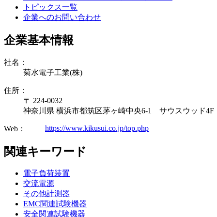
トピックス一覧
企業へのお問い合わせ
企業基本情報
社名：
菊水電子工業(株)
住所：
〒 224-0032
神奈川県 横浜市都筑区茅ヶ崎中央6-1 サウスウッド4F
https://www.kikusui.co.jp/top.php
Web：
関連キーワード
電子負荷装置
交流電源
その他計測器
EMC関連試験機器
安全関連試験機器