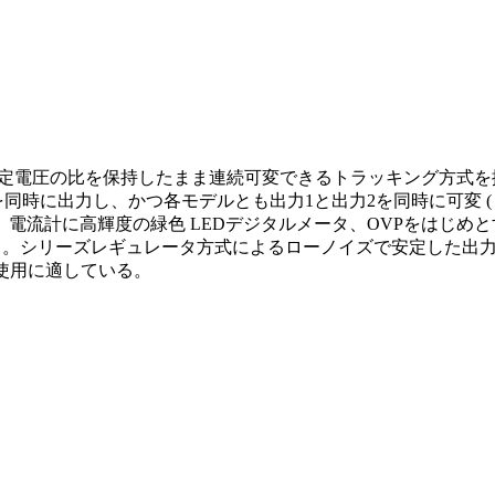
電圧の比を保持したまま連続可変できるトラッキング方式を採用し
24-1QUは4chを同時に出力し、かつ各モデルとも出力1と出力2を同
電流計に高輝度の緑色 LEDデジタルメータ、OVPをはじめと
る。シリーズレギュレータ方式によるローノイズで安定した出力
使用に適している。