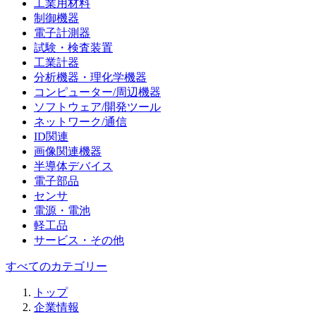
工業用材料
制御機器
電子計測器
試験・検査装置
工業計器
分析機器・理化学機器
コンピューター/周辺機器
ソフトウェア/開発ツール
ネットワーク/通信
ID関連
画像関連機器
半導体デバイス
電子部品
センサ
電源・電池
軽工品
サービス・その他
すべてのカテゴリー
トップ
企業情報