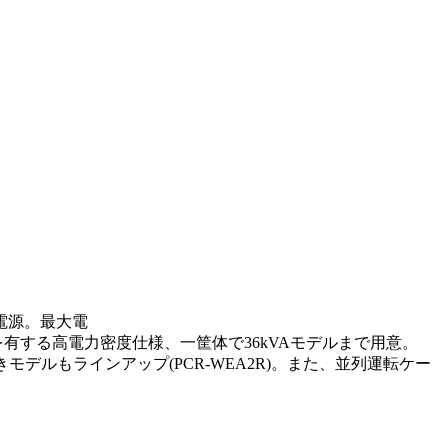
電源。最大電
6kVAのパワーを有する高電力密度仕様、一筐体で36kVAモデルまで用意。
付きモデルもラインアップ(PCR-WEA2R)。また、並列運転ケー