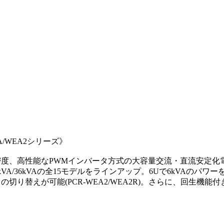
/WEA2シリーズ》
電力密度、高性能なPWMインバータ方式の大容量交流・直流安定化
VA/24kVA/30kVA/36kVAの全15モデルをラインアップ。6Uで
の切り替えが可能(PCR-WEA2/WEA2R)。さらに、回生機能