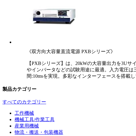
《双方向大容量直流電源 PXBシリーズ》
【PXBシリーズ】は、20kWの大容量出力を3U
やインバータなどの試験用途に最適。入力電圧は三
間:10msを実現。多彩なインターフェースを搭
製品カテゴリー
すべてのカテゴリー
工作機械
機械工具/作業工具
産業用機械
物流・搬送・包装機器