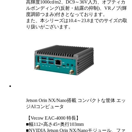
高輝度1000cd/m2、DC9～36V入力、オプティカ
ルボンディング(反射・結露の抑制)、VRノブ(輝
度調節つまみ)付きとなっております。
また、本シリーズは10.4～23.8までのサイズの取
り扱いがございます。
Jetson Orin NX/Nano搭載 コンパクトな筐体 エッ
ジAIコンピュータ
【Vecow EAC-4000 特長】
■幅112×高さ45×奥行103mm
■NVIDIA Jetson Orin NX/Nanoモジュール、ファ