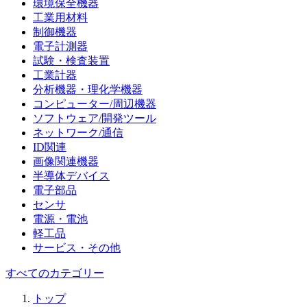
環境保全機器
工業用材料
制御機器
電子計測器
試験・検査装置
工業計器
分析機器・理化学機器
コンピューター/周辺機器
ソフトウェア/開発ツール
ネットワーク/通信
ID関連
画像関連機器
半導体デバイス
電子部品
センサ
電源・電池
軽工品
サービス・その他
すべてのカテゴリー
トップ