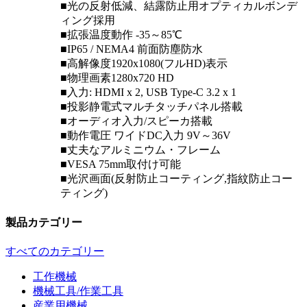
■光の反射低減、結露防止用オプティカルボンデ
ィング採用
■拡張温度動作 -35～85℃
■IP65 / NEMA4 前面防塵防水
■高解像度1920x1080(フルHD)表示
■物理画素1280x720 HD
■入力: HDMI x 2, USB Type-C 3.2 x 1
■投影静電式マルチタッチパネル搭載
■オーディオ入力/スピーカ搭載
■動作電圧 ワイドDC入力 9V～36V
■丈夫なアルミニウム・フレーム
■VESA 75mm取付け可能
■光沢画面(反射防止コーティング,指紋防止コー
ティング)
製品カテゴリー
すべてのカテゴリー
工作機械
機械工具/作業工具
産業用機械