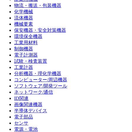
物流・搬送・包装機器
化学機械
流体機器
機械要素
保安機器・安全対策機器
環境保全機器
工業用材料
制御機器
電子計測器
試験・検査装置
工業計器
分析機器・理化学機器
コンピューター/周辺機器
ソフトウェア/開発ツール
ネットワーク/通信
ID関連
画像関連機器
半導体デバイス
電子部品
センサ
電源・電池