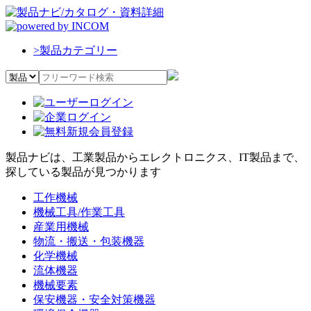
>
製品カテゴリー
製品ナビは、工業製品からエレクトロニクス、IT製品まで、
探している製品が見つかります
工作機械
機械工具/作業工具
産業用機械
物流・搬送・包装機器
化学機械
流体機器
機械要素
保安機器・安全対策機器