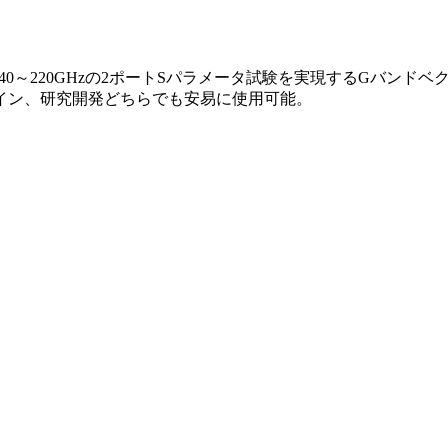
】は、140～220GHzの2ポートSパラメータ試験を実現するGバ
イン、研究開発どちらでも安易に使用可能。