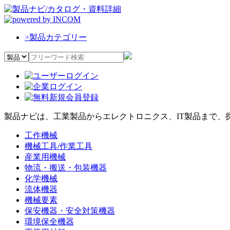
>
製品カテゴリー
製品ナビは、工業製品からエレクトロニクス、IT製品まで、
工作機械
機械工具/作業工具
産業用機械
物流・搬送・包装機器
化学機械
流体機器
機械要素
保安機器・安全対策機器
環境保全機器