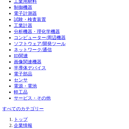
工業用材料
制御機器
電子計測器
試験・検査装置
工業計器
分析機器・理化学機器
コンピューター/周辺機器
ソフトウェア/開発ツール
ネットワーク/通信
ID関連
画像関連機器
半導体デバイス
電子部品
センサ
電源・電池
軽工品
サービス・その他
すべてのカテゴリー
トップ
企業情報