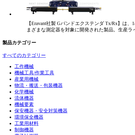
【Eravant社製 Gバンドエクステンダ Tx/Rx
まざまな測定器を対象に開発された製品。生産ラ
製品カテゴリー
すべてのカテゴリー
工作機械
機械工具/作業工具
産業用機械
物流・搬送・包装機器
化学機械
流体機器
機械要素
保安機器・安全対策機器
環境保全機器
工業用材料
制御機器