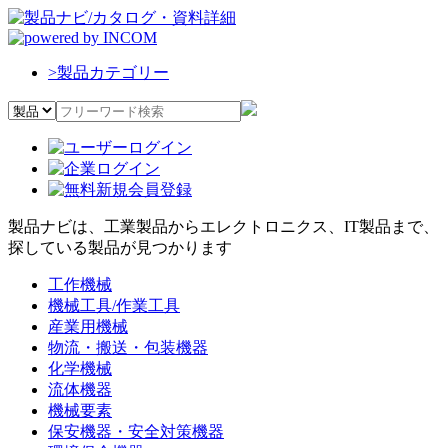
>
製品カテゴリー
製品ナビは、工業製品からエレクトロニクス、IT製品まで、
探している製品が見つかります
工作機械
機械工具/作業工具
産業用機械
物流・搬送・包装機器
化学機械
流体機器
機械要素
保安機器・安全対策機器