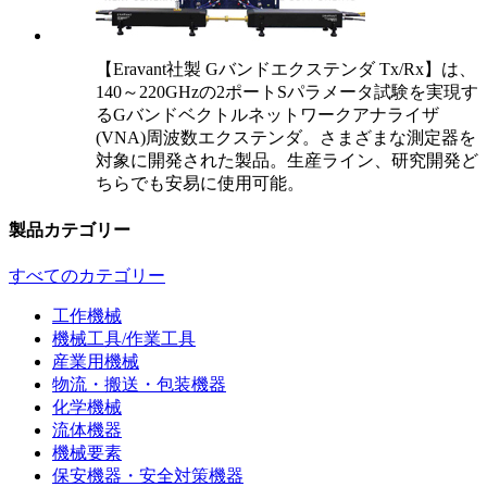
【Eravant社製 Gバンドエクステンダ Tx/Rx】は、
140～220GHzの2ポートSパラメータ試験を実現す
るGバンドベクトルネットワークアナライザ
(VNA)周波数エクステンダ。さまざまな測定器を
対象に開発された製品。生産ライン、研究開発ど
ちらでも安易に使用可能。
製品カテゴリー
すべてのカテゴリー
工作機械
機械工具/作業工具
産業用機械
物流・搬送・包装機器
化学機械
流体機器
機械要素
保安機器・安全対策機器