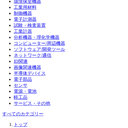
環境保全機器
工業用材料
制御機器
電子計測器
試験・検査装置
工業計器
分析機器・理化学機器
コンピューター/周辺機器
ソフトウェア/開発ツール
ネットワーク/通信
ID関連
画像関連機器
半導体デバイス
電子部品
センサ
電源・電池
軽工品
サービス・その他
すべてのカテゴリー
トップ