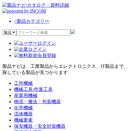
>
製品カテゴリー
製品ナビは、工業製品からエレクトロニクス、IT製品まで、
探している製品が見つかります
工作機械
機械工具/作業工具
産業用機械
物流・搬送・包装機器
化学機械
流体機器
機械要素
保安機器・安全対策機器