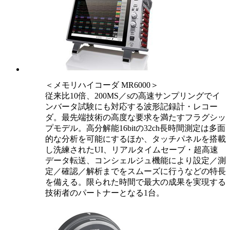
＜メモリハイコーダ MR6000＞
従来比10倍、200MS／sの高速サンプリングでイ
ンバータ試験にも対応する波形記録計・レコー
ダ。最先端技術の高度な要求を満たすフラグシッ
プモデル。高分解能16bitの32ch長時間測定は多面
的な分析を可能にするほか、タッチパネルを搭載
し洗練されたUI、リアルタイムセーブ・超高速
データ転送、コンシェルジュ機能により設定／測
定／確認／解析までをスムーズに行うなどの特長
を備える。限られた時間で最大の成果を実現する
技術者のパートナーとなる1台。