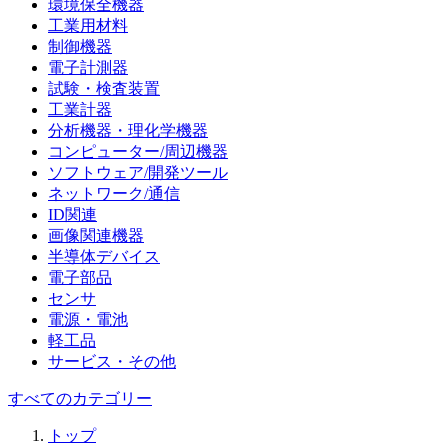
環境保全機器
工業用材料
制御機器
電子計測器
試験・検査装置
工業計器
分析機器・理化学機器
コンピューター/周辺機器
ソフトウェア/開発ツール
ネットワーク/通信
ID関連
画像関連機器
半導体デバイス
電子部品
センサ
電源・電池
軽工品
サービス・その他
すべてのカテゴリー
トップ