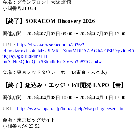
会場：グランフロント大阪 北館
小間番号:B-U24
【終了】SORACOM Discovery 2026
開催期間：2026年07月07日 09:00 〜 2026年07月07日 17:00
URL：
https://discovery.soracom.jp/2026/?
id=mkt&mkt_tok=Mzk3LVRJTS0wMDEAAAGh4eOSRfcpxfGeCtF
iKjDqOgISr8dP8hsHH-
puAJNe3QiIcdQLxS3tmdidKqXVwu3b87fG-m4w
会場：東京ミッドタウン・ホール(東京・六本木)
【終了】組込み・エッジ・IoT開発 EXPO【春】
開催期間：2026年04月08日 10:00 〜 2026年04月10日 17:00
URL：
https://www.japan-it.jp/hub/ja-jp/lp/vis/spring/it/esec.html
会場：東京ビッグサイト
小間番号:W-23-52