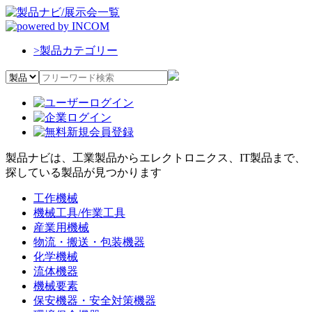
>
製品カテゴリー
製品ナビは、工業製品からエレクトロニクス、IT製品まで、
探している製品が見つかります
工作機械
機械工具/作業工具
産業用機械
物流・搬送・包装機器
化学機械
流体機器
機械要素
保安機器・安全対策機器