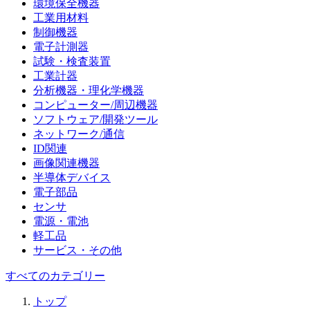
環境保全機器
工業用材料
制御機器
電子計測器
試験・検査装置
工業計器
分析機器・理化学機器
コンピューター/周辺機器
ソフトウェア/開発ツール
ネットワーク/通信
ID関連
画像関連機器
半導体デバイス
電子部品
センサ
電源・電池
軽工品
サービス・その他
すべてのカテゴリー
トップ