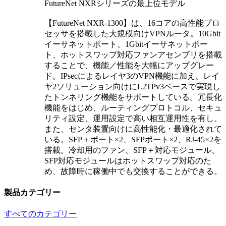
FutureNet NXRシリーズの最上位モデル
【FutureNet NXR-1300】は、16コアの高性能プロ
セッサを搭載した大規模向けVPNルータ。10Gbit
イーサネットポート、1Gbitイーサネットポー
ト、ホットスワップ対応ファンアセンブリを搭載
することで、機能／性能を大幅にアップグレー
ド。IPsecによるレイヤ3のVPN機能に加え、レイ
ヤ2ソリューション向けにL2TPv3ベースで実現し
たトンネリング機能をサポートしている。冗長化
機能をはじめ、ルーティングプロトコル、セキュ
リティ設定、運用設定で高い相互運用性を有し、
また、センタ装置向けに高性能化・最適化されて
いる。SFP＋ポート×2、SFPポート×2、RJ-45×2を
搭載。冷却用のファン、SFP＋対応モジュール、
SFP対応モジュールはホットスワップ対応のた
め、故障時に稼働中でも交換することができる。
製品カテゴリー
すべてのカテゴリー