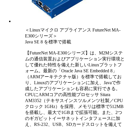
＜Linuxマイクロ アプライアンス FutureNet MA-
E300シリーズ＞
Java SE 8 を標準で搭載
【FutureNet MA-E300シリーズ】は、M2Mシステ
ムの通信装置およびアプリケーション実行環境と
して優れた特性を備えた新しいLinuxプラットフ
ォーム。最新の「Oracle Java SE Embedded 8」
（ARMアーキテクチャ版）を標準で搭載してお
り、Linuxのアプリケーションに加え、Javaで作
成したアプリケーションも容易に実行できる。
CPUにARMコアの高性能プロセッサ Sitara
AM3352（テキサスインスツルメンツ社製／CPU
クロック 1GHz）を採用、メモリは標準で512MB
を搭載し、最大で1GBまで拡張可能。また、2つ
のギガビットイーサネットインタフェースに加
え、RS-232、USB、SDカードスロットを備えて