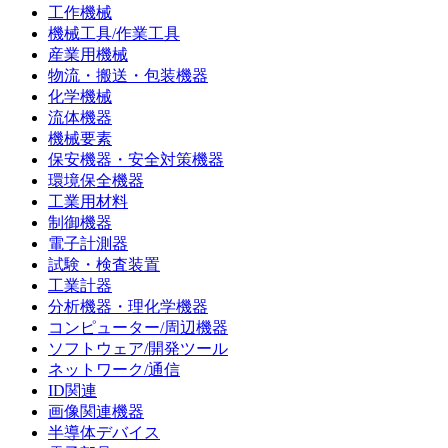
工作機械
機械工具/作業工具
産業用機械
物流・搬送・包装機器
化学機械
流体機器
機械要素
保安機器・安全対策機器
環境保全機器
工業用材料
制御機器
電子計測器
試験・検査装置
工業計器
分析機器・理化学機器
コンピューター/周辺機器
ソフトウェア/開発ツール
ネットワーク/通信
ID関連
画像関連機器
半導体デバイス