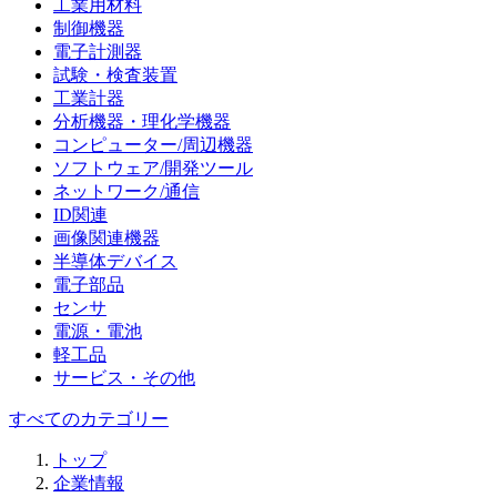
工業用材料
制御機器
電子計測器
試験・検査装置
工業計器
分析機器・理化学機器
コンピューター/周辺機器
ソフトウェア/開発ツール
ネットワーク/通信
ID関連
画像関連機器
半導体デバイス
電子部品
センサ
電源・電池
軽工品
サービス・その他
すべてのカテゴリー
トップ
企業情報