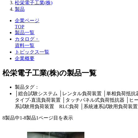
松栄電子工業(株)
製品
企業ページ
TOP
製品一覧
カタログ・
資料一覧
トピックス一覧
企業概要
松栄電子工業(株)の製品一覧
製品タグ：
│
総合試験システム
│
レンタル負荷装置
│
単相負荷抵抗
タイプ‐直流負荷装置
│
タッチパネル式負荷抵抗器
│
ヒ
系試験用負荷装置 RLC負荷
│
系統連系試験用負荷装置
8製品中
1-8製品
1ページ目を表示