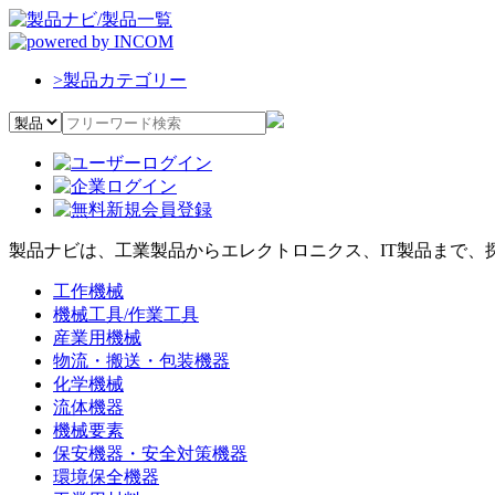
>
製品カテゴリー
製品ナビは、工業製品からエレクトロニクス、IT製品まで、
工作機械
機械工具/作業工具
産業用機械
物流・搬送・包装機器
化学機械
流体機器
機械要素
保安機器・安全対策機器
環境保全機器