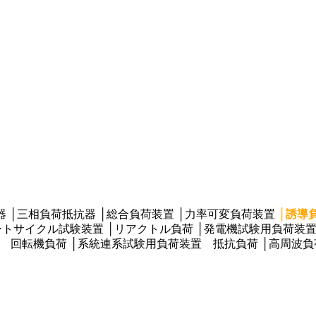
器
│
三相負荷抵抗器
│
総合負荷装置
│
力率可変負荷装置
│
誘導
ートサイクル試験装置
│
リアクトル負荷
│
発電機試験用負荷装
 回転機負荷
│
系統連系試験用負荷装置 抵抗負荷
│
高周波負