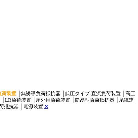
負荷装置
│
無誘導負荷抵抗器
│
低圧タイプ‐直流負荷装置
│
高圧
置
│
LR負荷装置
│
屋外用負荷装置
│
簡易型負荷抵抗器
│
系統連
荷抵抗器
│
電源装置
✕