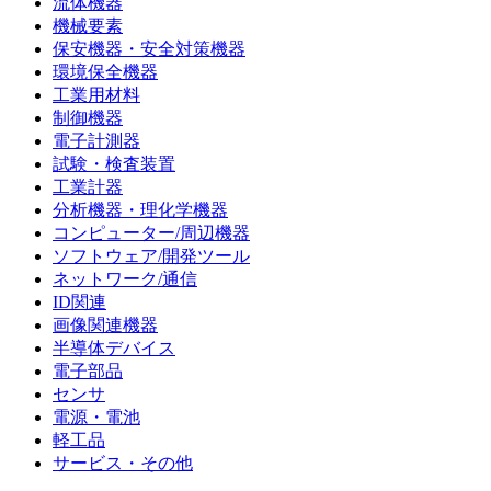
流体機器
機械要素
保安機器・安全対策機器
環境保全機器
工業用材料
制御機器
電子計測器
試験・検査装置
工業計器
分析機器・理化学機器
コンピューター/周辺機器
ソフトウェア/開発ツール
ネットワーク/通信
ID関連
画像関連機器
半導体デバイス
電子部品
センサ
電源・電池
軽工品
サービス・その他