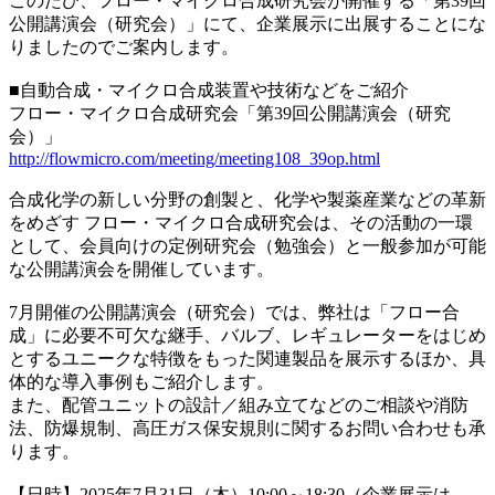
このたび、フロー・マイクロ合成研究会が開催する「第39回
公開講演会（研究会）」にて、企業展示に出展することにな
りましたのでご案内します。
■自動合成・マイクロ合成装置や技術などをご紹介
フロー・マイクロ合成研究会「第39回公開講演会（研究
会）」
http://flowmicro.com/meeting/meeting108_39op.html
合成化学の新しい分野の創製と、化学や製薬産業などの革新
をめざす フロー・マイクロ合成研究会は、その活動の一環
として、会員向けの定例研究会（勉強会）と一般参加が可能
な公開講演会を開催しています。
7月開催の公開講演会（研究会）では、弊社は「フロー合
成」に必要不可欠な継手、バルブ、レギュレーターをはじめ
とするユニークな特徴をもった関連製品を展示するほか、具
体的な導入事例もご紹介します。
また、配管ユニットの設計／組み立てなどのご相談や消防
法、防爆規制、高圧ガス保安規則に関するお問い合わせも承
ります。
【日時】2025年7月31日（木）10:00～18:30（企業展示は