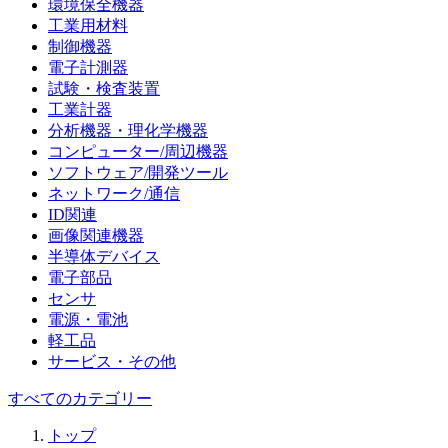
環境保全機器
工業用材料
制御機器
電子計測器
試験・検査装置
工業計器
分析機器・理化学機器
コンピューター/周辺機器
ソフトウェア/開発ツール
ネットワーク/通信
ID関連
画像関連機器
半導体デバイス
電子部品
センサ
電源・電池
軽工品
サービス・その他
すべてのカテゴリー
トップ