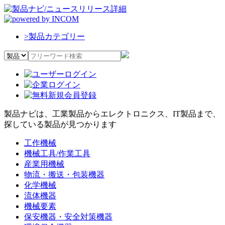
>
製品カテゴリー
製品ナビは、工業製品からエレクトロニクス、IT製品まで、
探している製品が見つかります
工作機械
機械工具/作業工具
産業用機械
物流・搬送・包装機器
化学機械
流体機器
機械要素
保安機器・安全対策機器