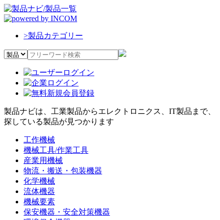
>
製品カテゴリー
製品ナビは、工業製品からエレクトロニクス、IT製品まで、
探している製品が見つかります
工作機械
機械工具/作業工具
産業用機械
物流・搬送・包装機器
化学機械
流体機器
機械要素
保安機器・安全対策機器