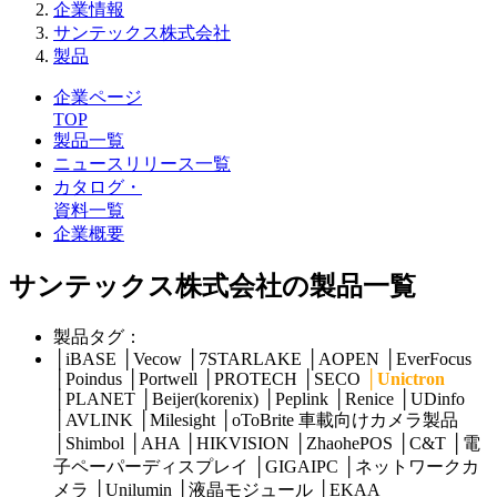
企業情報
サンテックス株式会社
製品
企業ページ
TOP
製品一覧
ニュースリリース一覧
カタログ・
資料一覧
企業概要
サンテックス株式会社の製品一覧
製品タグ：
│
iBASE
│
Vecow
│
7STARLAKE
│
AOPEN
│
EverFocus
│
Poindus
│
Portwell
│
PROTECH
│
SECO
│
Unictron
│
PLANET
│
Beijer(korenix)
│
Peplink
│
Renice
│
UDinfo
│
AVLINK
│
Milesight
│
oToBrite 車載向けカメラ製品
│
Shimbol
│
AHA
│
HIKVISION
│
ZhaohePOS
│
C&T
│
電
子ペーパーディスプレイ
│
GIGAIPC
│
ネットワークカ
メラ
│
Unilumin
│
液晶モジュール
│
EKAA