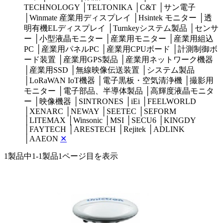
TECHNOLOGY
│
TELTONIKA
│
C&T
│
サン電子
│
Winmate 産業用ディスプレイ
│
Hsintek モニター
│
透
明有機ELディスプレイ
│
Turnkeyシステム製品
│
センサ
ー
│
小型液晶モニター
│
産業用モニター
│
産業用組込
PC
│
産業用パネルPC
│
産業用CPUボード
│
計測制御ボ
ード装置
│
産業用GPS製品
│
産業用ネットワーク機器
│
産業用SSD
│
無線映像伝送装置
│
システム製品
│
LoRaWAN IoT機器
│
電子黒板・空気清浄機
│
撮影用
モニター
│
電子部品、半導体製品
│
高輝度液晶モニタ
ー
│
映像機器
│
SINTRONES
│
iEi
│
FEELWORLD
│
XENARC
│
NEWAY
│
SEETEC
│
SEFORM
│
LITEMAX
│
Winsonic
│
MSI
│
SECU6
│
KINGDY
│
FAYTECH
│
ARESTECH
│
Rejitek
│
ADLINK
│
AAEON
✕
1製品中
1-1製品
1ページ目を表示