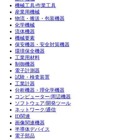
機械工具/作業工具
産業用機械
物流・搬送・包装機器
化学機械
流体機器
機械要素
保安機器・安全対策機器
環境保全機器
工業用材料
制御機器
電子計測器
試験・検査装置
工業計器
分析機器・理化学機器
コンピューター/周辺機器
ソフトウェア/開発ツール
ネットワーク/通信
ID関連
画像関連機器
半導体デバイス
電子部品