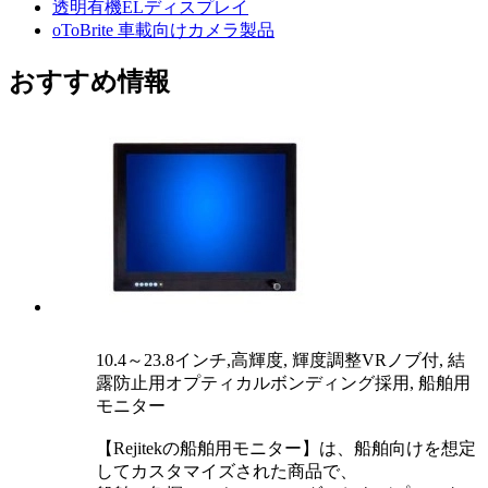
透明有機ELディスプレイ
oToBrite 車載向けカメラ製品
おすすめ情報
10.4～23.8インチ,高輝度, 輝度調整VRノブ付, 結
露防止用オプティカルボンディング採用, 船舶用
モニター
【Rejitekの船舶用モニター】は、船舶向けを想定
してカスタマイズされた商品で、