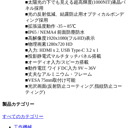
■太陽光の下でも見える超高輝度(1000NIT)液晶パ
ネル採用
■光の反射低減、結露防止用オプティカルボンデ
ィング採用
■拡張温度動作 -35～85℃
■IP65 / NEMA4 前面防塵防水
■高解像度1920x1080(フルHD)表示
■物理画素1280x720 HD
■入力: HDMI x 2, USB Type-C 3.2 x 1
■投影静電式マルチタッチパネル搭載
■オーディオ入力/スピーカ搭載
■動作電圧 ワイドDC入力 9V～36V
■丈夫なアルミニウム・フレーム
■VESA 75mm取付け可能
■光沢画面(反射防止コーティング,指紋防止コー
ティング)
製品カテゴリー
すべてのカテゴリー
工作機械