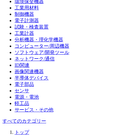
環境保全機器
工業用材料
制御機器
電子計測器
試験・検査装置
工業計器
分析機器・理化学機器
コンピューター/周辺機器
ソフトウェア/開発ツール
ネットワーク/通信
ID関連
画像関連機器
半導体デバイス
電子部品
センサ
電源・電池
軽工品
サービス・その他
すべてのカテゴリー
トップ