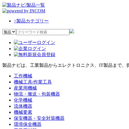
>
製品カテゴリー
製品ナビは、工業製品からエレクトロニクス、IT製品まで、
工作機械
機械工具/作業工具
産業用機械
物流・搬送・包装機器
化学機械
流体機器
機械要素
保安機器・安全対策機器
環境保全機器