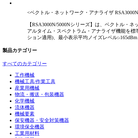
<ベクトル・ネットワーク・アナライザ RSA3000N/
【RSA3000N/5000Nシリーズ】は、ベク
アルタイム・スペクトラム・アナライザ機能を標準サポ
ション適用)、最小表示平均ノイズレベル:-165dBm、
製品カテゴリー
すべてのカテゴリー
工作機械
機械工具/作業工具
産業用機械
物流・搬送・包装機器
化学機械
流体機器
機械要素
保安機器・安全対策機器
環境保全機器
工業用材料