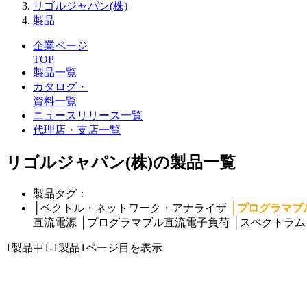
リゴルジャパン(株)
製品
企業ページ
TOP
製品一覧
カタログ・
資料一覧
ニュースリリース一覧
代理店・支店一覧
リゴルジャパン(株)の製品一覧
製品タグ：
│
ベクトル・ネットワーク・アナライザ
│
プログラマブ
直流電源
│
プログラマブル直流電子負荷
│
スペクトラム
1製品中
1-1製品
1ページ目を表示