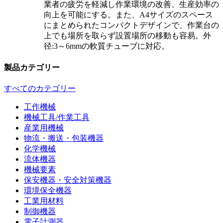
業者の疲労を軽減し作業環境の改善、生産効率の
向上を可能にする。また、A4サイズのスペース
にまとめられたコンパクトデザインで、作業台の
上でも場所を取らず設置場所の移動も容易。外
径:3～6mmの軟質チューブに対応。
製品カテゴリー
すべてのカテゴリー
工作機械
機械工具/作業工具
産業用機械
物流・搬送・包装機器
化学機械
流体機器
機械要素
保安機器・安全対策機器
環境保全機器
工業用材料
制御機器
電子計測器