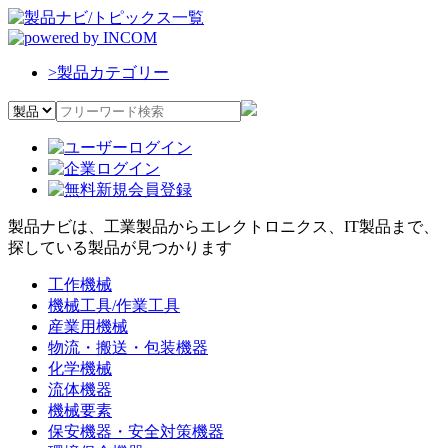
>
製品カテゴリー
製品ナビは、工業製品からエレクトロニクス、IT製品まで、
探している製品が見つかります
工作機械
機械工具/作業工具
産業用機械
物流・搬送・包装機器
化学機械
流体機器
機械要素
保安機器・安全対策機器