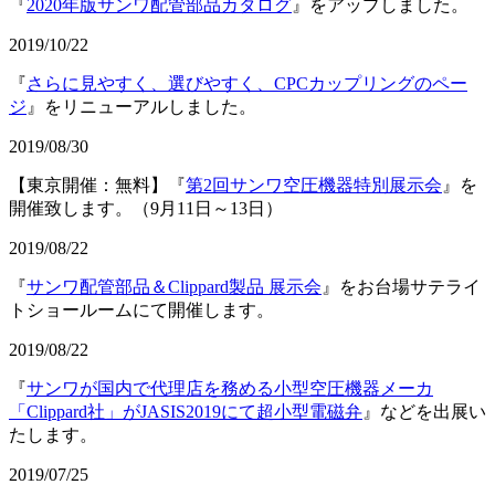
『
2020年版サンワ配管部品カタログ
』をアップしました。
2019/10/22
『
さらに見やすく、選びやすく、CPCカップリングのペー
ジ
』をリニューアルしました。
2019/08/30
【東京開催：無料】『
第2回サンワ空圧機器特別展示会
』を
開催致します。（9月11日～13日）
2019/08/22
『
サンワ配管部品＆Clippard製品 展示会
』をお台場サテライ
トショールームにて開催します。
2019/08/22
『
サンワが国内で代理店を務める小型空圧機器メーカ
「Clippard社」がJASIS2019にて超小型電磁弁
』などを出展い
たします。
2019/07/25