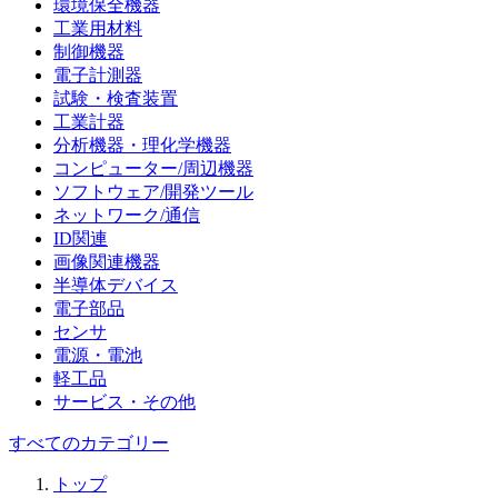
環境保全機器
工業用材料
制御機器
電子計測器
試験・検査装置
工業計器
分析機器・理化学機器
コンピューター/周辺機器
ソフトウェア/開発ツール
ネットワーク/通信
ID関連
画像関連機器
半導体デバイス
電子部品
センサ
電源・電池
軽工品
サービス・その他
すべてのカテゴリー
トップ