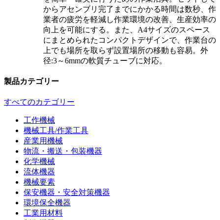
からアセンブリ完了までにかかる時間は数秒、作
業者の疲労を軽減し作業環境の改善、生産効率の
向上を可能にする。また、A4サイズのスペース
にまとめられたコンパクトデザインで、作業台の
上でも場所を取らず設置場所の移動も容易。外
径:3～6mmの軟質チューブに対応。
製品カテゴリー
すべてのカテゴリー
工作機械
機械工具/作業工具
産業用機械
物流・搬送・包装機器
化学機械
流体機器
機械要素
保安機器・安全対策機器
環境保全機器
工業用材料