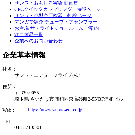
サンワ・おもしろ実験 動画集
CPCクイックカップリング 特設ページ
サンワ・小型空圧機器 特設ページ
マンガで紹介:チューブ・アセンブラー
お台場 サテライトショールーム ご案内
注目製品一覧
企業へのお問い合わせ
企業基本情報
社名：
サンワ・エンタープライズ(株)
住所：
〒 330-0055
埼玉県 さいたま市浦和区東高砂町2-5NBF浦和ビル
https://www.sanwa-ent.co.jp/
Web：
TEL：
048-871-0501