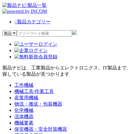
>
製品カテゴリー
製品ナビは、工業製品からエレクトロニクス、IT製品まで、
探している製品が見つかります
工作機械
機械工具/作業工具
産業用機械
物流・搬送・包装機器
化学機械
流体機器
機械要素
保安機器・安全対策機器