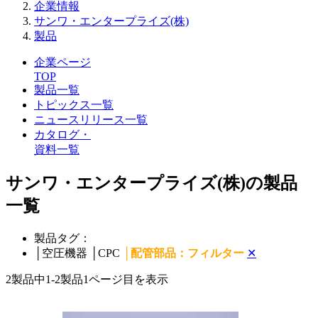
企業情報
サンワ・エンタープライズ(株)
製品
企業ページ
TOP
製品一覧
トピックス一覧
ニュースリリース一覧
カタログ・
資料一覧
サンワ・エンタープライズ(株)の製品
一覧
製品タグ：
│
空圧機器
│
CPC
│
配管部品：フィルター
✕
2製品中
1-2製品
1ページ目を表示