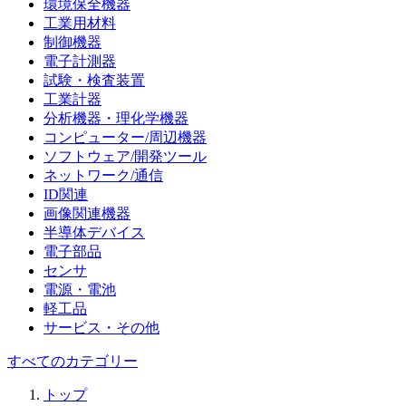
環境保全機器
工業用材料
制御機器
電子計測器
試験・検査装置
工業計器
分析機器・理化学機器
コンピューター/周辺機器
ソフトウェア/開発ツール
ネットワーク/通信
ID関連
画像関連機器
半導体デバイス
電子部品
センサ
電源・電池
軽工品
サービス・その他
すべてのカテゴリー
トップ