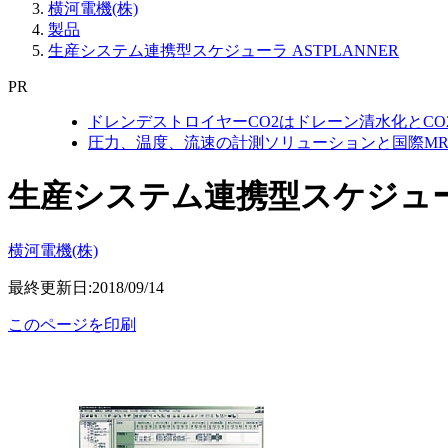
横河電機(株)
製品
生産システム連携型スケジューラ ASTPLANNER
PR
ドレンデストロイヤーCO2はドレーン清水化とC
圧力、温度、流速の計測ソリューションと国際MR
生産システム連携型スケジューラ 
横河電機(株)
最終更新日:2018/09/14
このページを印刷