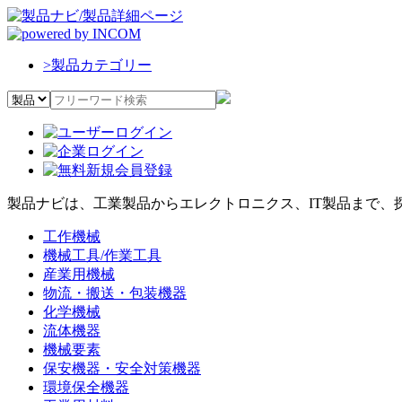
>
製品カテゴリー
製品ナビは、工業製品からエレクトロニクス、IT製品まで、
工作機械
機械工具/作業工具
産業用機械
物流・搬送・包装機器
化学機械
流体機器
機械要素
保安機器・安全対策機器
環境保全機器