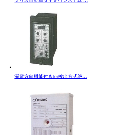
ミリ波自動車安全走行システム …
漏電方向機能付きlor検出方式絶…