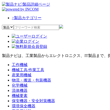
>
製品カテゴリー
製品ナビは、工業製品からエレクトロニクス、IT製品まで、
工作機械
機械工具/作業工具
産業用機械
物流・搬送・包装機器
化学機械
流体機器
機械要素
保安機器・安全対策機器
環境保全機器