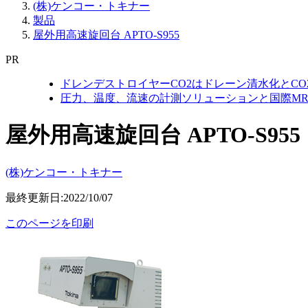
(株)ケンコー・トキナー
製品
屋外用高速旋回台 APTO-S955
PR
ドレンデストロイヤーCO2はドレーン清水化とC
圧力、温度、流速の計測ソリューションと国際MR
屋外用高速旋回台 APTO-S955
(株)ケンコー・トキナー
最終更新日:2022/10/07
このページを印刷