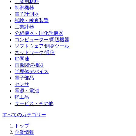
工業用材料
制御機器
電子計測器
試験・検査装置
工業計器
分析機器・理化学機器
コンピューター/周辺機器
ソフトウェア/開発ツール
ネットワーク/通信
ID関連
画像関連機器
半導体デバイス
電子部品
センサ
電源・電池
軽工品
サービス・その他
すべてのカテゴリー
トップ
企業情報