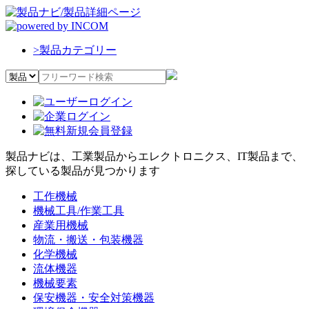
>
製品カテゴリー
製品ナビは、工業製品からエレクトロニクス、IT製品まで、
探している製品が見つかります
工作機械
機械工具/作業工具
産業用機械
物流・搬送・包装機器
化学機械
流体機器
機械要素
保安機器・安全対策機器