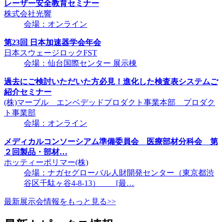
レーザー安全教育セミナー
株式会社光響
会場：オンライン
第23回 日本加速器学会年会
日本スウェージロックFST
会場：仙台国際センター 展示棟
過去にご検討いただいた方必見！進化した検査表システムご
紹介セミナー
(株)マーブル エンベデッドプロダクト事業本部 プロダク
ト事業部
会場：オンライン
メディカルコンソーシアム準備委員会 医療部材分科会 第
２回製品・部材…
ホッティーポリマー(株)
会場：ナガセグローバル人財開発センター（東京都渋
谷区千駄ヶ谷4-8-13） [最…
最新展示会情報をもっと見る>>