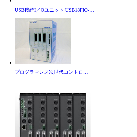
USB接続I／Oユニット USB18FIO-…
プログラマレス次世代コントロ…