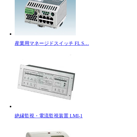
産業用マネージドスイッチ FL S…
絶縁監視・電流監視装置 LMI-1