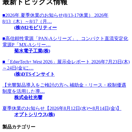
最新トピックス情報
■2026年 夏季休業のお知らせ(8/13-17休業） 2026年
8/13（木）～8/17（月…
(株)M2モビリティー
■高信頼性電源「PAN-Aシリーズ」、コンパクト直流安定化
電源P「MX-Aシリー…
菊水電子工業(株)
■「EdgeTech+ West 2026」展示会レポート 2026年7月23日(木)
～24日(金)に…
(株)DTSインサイト
【光響製品導入をご検討の方へ 補助金・リース・税制優遇
制度を活用した導…
株式会社光響
夏季休業のお知らせ【2026年8月12日(水)〜8月14日(金)】
オプトシリウス(株)
製品カテゴリー