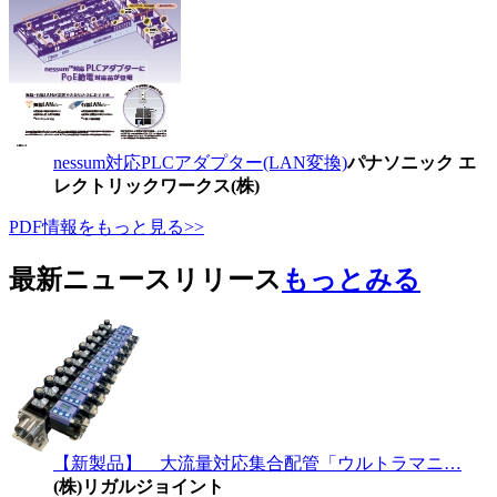
nessum対応PLCアダプター(LAN変換)
パナソニック エ
レクトリックワークス(株)
PDF情報をもっと見る>>
最新ニュースリリース
もっとみる
【新製品】 大流量対応集合配管「ウルトラマニ…
(株)リガルジョイント