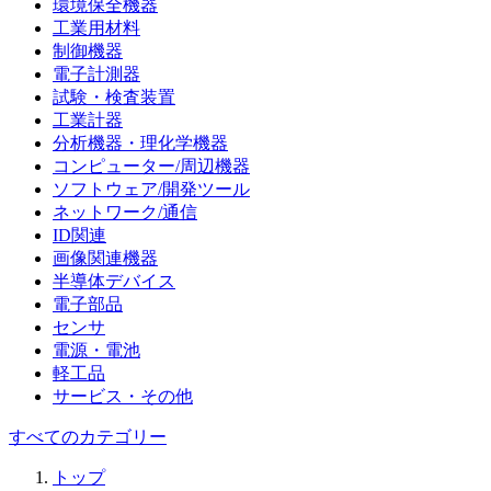
環境保全機器
工業用材料
制御機器
電子計測器
試験・検査装置
工業計器
分析機器・理化学機器
コンピューター/周辺機器
ソフトウェア/開発ツール
ネットワーク/通信
ID関連
画像関連機器
半導体デバイス
電子部品
センサ
電源・電池
軽工品
サービス・その他
すべてのカテゴリー
トップ