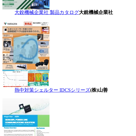
大銳機械企業社 製品カタログ
大銳機械企業社
熱中対策シェルター IDCSシリーズ
(株)山善