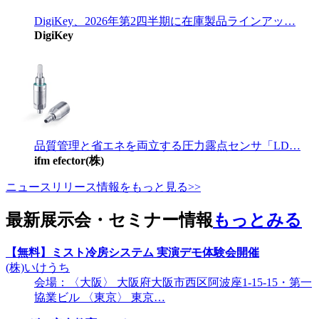
DigiKey、2026年第2四半期に在庫製品ラインアッ…
DigiKey
品質管理と省エネを両立する圧力露点センサ「LD…
ifm efector(株)
ニュースリリース情報をもっと見る>>
最新展示会・セミナー情報
もっとみる
【無料】ミスト冷房システム 実演デモ体験会開催
(株)いけうち
会場：〈大阪〉 大阪府大阪市西区阿波座1-15-15・第一
協業ビル 〈東京〉 東京…