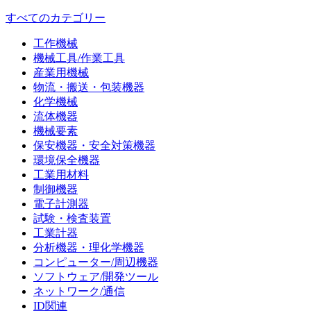
すべてのカテゴリー
工作機械
機械工具/作業工具
産業用機械
物流・搬送・包装機器
化学機械
流体機器
機械要素
保安機器・安全対策機器
環境保全機器
工業用材料
制御機器
電子計測器
試験・検査装置
工業計器
分析機器・理化学機器
コンピューター/周辺機器
ソフトウェア/開発ツール
ネットワーク/通信
ID関連