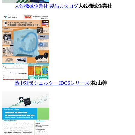
大銳機械企業社 製品カタログ
大銳機械企業社
熱中対策シェルター IDCSシリーズ
(株)山善