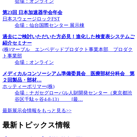
会場：オンライン
第23回 日本加速器学会年会
日本スウェージロックFST
会場：仙台国際センター 展示棟
過去にご検討いただいた方必見！進化した検査表システムご
紹介セミナー
(株)マーブル エンベデッドプロダクト事業本部 プロダク
ト事業部
会場：オンライン
メディカルコンソーシアム準備委員会 医療部材分科会 第
２回製品・部材…
ホッティーポリマー(株)
会場：ナガセグローバル人財開発センター（東京都渋
谷区千駄ヶ谷4-8-13） [最…
最新展示会情報をもっと見る>>
最新トピックス情報