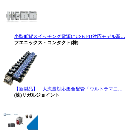
小型低背スイッチング電源にUSB PD対応モデル新…
フエニックス・コンタクト(株)
【新製品】 大流量対応集合配管「ウルトラマニ…
(株)リガルジョイント