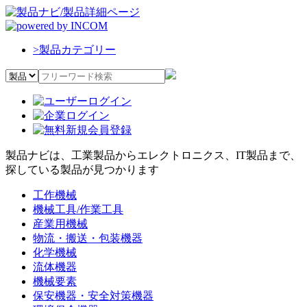
>
製品カテゴリー
製品ナビは、工業製品からエレクトロニクス、IT製品まで、
探している製品が見つかります
工作機械
機械工具/作業工具
産業用機械
物流・搬送・包装機器
化学機械
流体機器
機械要素
保安機器・安全対策機器