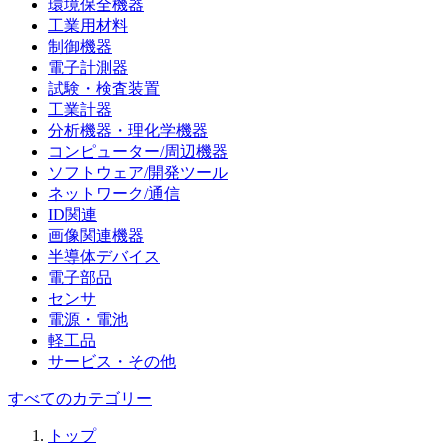
環境保全機器
工業用材料
制御機器
電子計測器
試験・検査装置
工業計器
分析機器・理化学機器
コンピューター/周辺機器
ソフトウェア/開発ツール
ネットワーク/通信
ID関連
画像関連機器
半導体デバイス
電子部品
センサ
電源・電池
軽工品
サービス・その他
すべてのカテゴリー
トップ