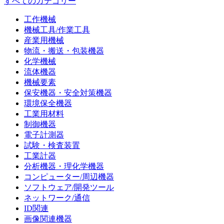
すべてのカテゴリー
工作機械
機械工具/作業工具
産業用機械
物流・搬送・包装機器
化学機械
流体機器
機械要素
保安機器・安全対策機器
環境保全機器
工業用材料
制御機器
電子計測器
試験・検査装置
工業計器
分析機器・理化学機器
コンピューター/周辺機器
ソフトウェア/開発ツール
ネットワーク/通信
ID関連
画像関連機器