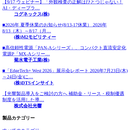
【9/17 ウェビナー】「外観検査の正解はひとつじゃない！
AI・ディープラ…
コグネックス(株)
■2026年 夏季休業のお知らせ(8/13-17休業） 2026年
8/13（木）～8/17（月…
(株)M2モビリティー
■高信頼性電源「PAN-Aシリーズ」、コンパクト直流安定化
電源P「MX-Aシリー…
菊水電子工業(株)
■「EdgeTech+ West 2026」展示会レポート 2026年7月23日(木)
～24日(金)に…
(株)DTSインサイト
【光響製品導入をご検討の方へ 補助金・リース・税制優遇
制度を活用した導…
株式会社光響
製品カテゴリー