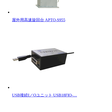
屋外用高速旋回台 APTO-S955
USB接続I／Oユニット USB18FIO-…