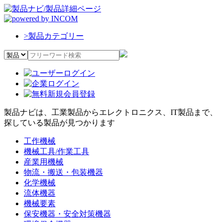
>
製品カテゴリー
製品ナビは、工業製品からエレクトロニクス、IT製品まで、
探している製品が見つかります
工作機械
機械工具/作業工具
産業用機械
物流・搬送・包装機器
化学機械
流体機器
機械要素
保安機器・安全対策機器