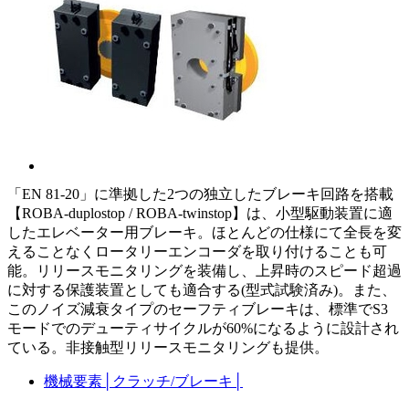
「EN 81-20」に準拠した2つの独立したブレーキ回路を搭載
【ROBA-duplostop / ROBA-twinstop】は、小型駆動装置に適
したエレベーター用ブレーキ。ほとんどの仕様にて全長を変
えることなくロータリーエンコーダを取り付けることも可
能。リリースモニタリングを装備し、上昇時のスピード超過
に対する保護装置としても適合する(型式試験済み)。また、
このノイズ減衰タイプのセーフティブレーキは、標準でS3
モードでのデューティサイクルが60%になるように設計され
ている。非接触型リリースモニタリングも提供。
機械要素
│
クラッチ/ブレーキ
│