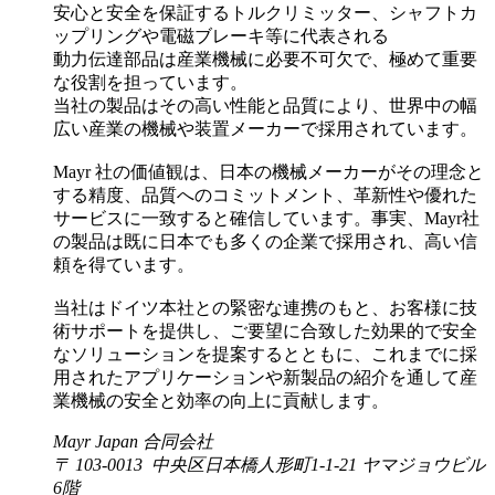
安心と安全を保証するトルクリミッター、シャフトカ
ップリングや電磁ブレーキ等に代表される
動力伝達部品は産業機械に必要不可欠で、極めて重要
な役割を担っています。
当社の製品はその高い性能と品質により、世界中の幅
広い産業の機械や装置メーカーで採用されています。
Mayr 社の価値観は、日本の機械メーカーがその理念と
する精度、品質へのコミットメント、革新性や優れた
サービスに一致すると確信しています。事実、Mayr社
の製品は既に日本でも多くの企業で採用され、高い信
頼を得ています。
当社はドイツ本社との緊密な連携のもと、お客様に技
術サポートを提供し、ご要望に合致した効果的で安全
なソリューションを提案するとともに、これまでに採
用されたアプリケーションや新製品の紹介を通して産
業機械の安全と効率の向上に貢献します。
Mayr Japan 合同会社
〒 103-0013 中央区日本橋人形町1-1-21 ヤマジョウビル
6階