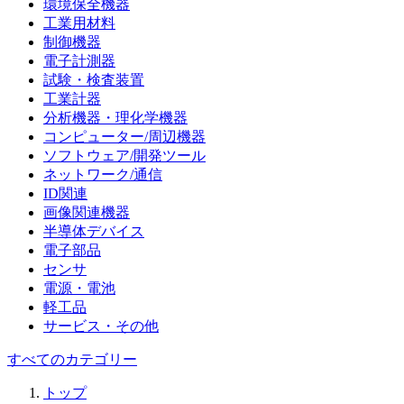
環境保全機器
工業用材料
制御機器
電子計測器
試験・検査装置
工業計器
分析機器・理化学機器
コンピューター/周辺機器
ソフトウェア/開発ツール
ネットワーク/通信
ID関連
画像関連機器
半導体デバイス
電子部品
センサ
電源・電池
軽工品
サービス・その他
すべてのカテゴリー
トップ