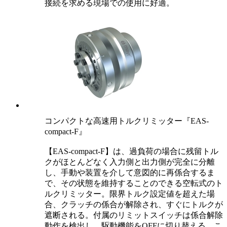
接続を求める現場での使用に好適。
コンパクトな高速用トルクリミッター『EAS-
compact-F』
【EAS-compact-F】は、過負荷の場合に残留トル
クがほとんどなく入力側と出力側が完全に分離
し、手動や装置を介して意図的に再係合するま
で、その状態を維持することのできる空転式のト
ルクリミッター。限界トルク設定値を超えた場
合、クラッチの係合が解除され、すぐにトルクが
遮断される。付属のリミットスイッチは係合解除
動作を検出し、駆動機能をOFFに切り替える。こ