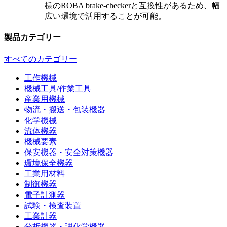
様のROBA brake-checkerと互換性があるため、幅
広い環境で活用することが可能。
製品カテゴリー
すべてのカテゴリー
工作機械
機械工具/作業工具
産業用機械
物流・搬送・包装機器
化学機械
流体機器
機械要素
保安機器・安全対策機器
環境保全機器
工業用材料
制御機器
電子計測器
試験・検査装置
工業計器
分析機器・理化学機器