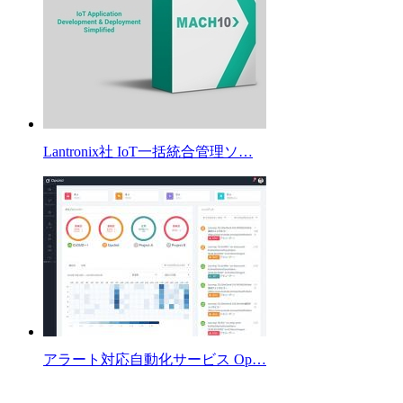
Lantronix社 IoT一括統合管理ソ…
アラート対応自動化サービス Op…