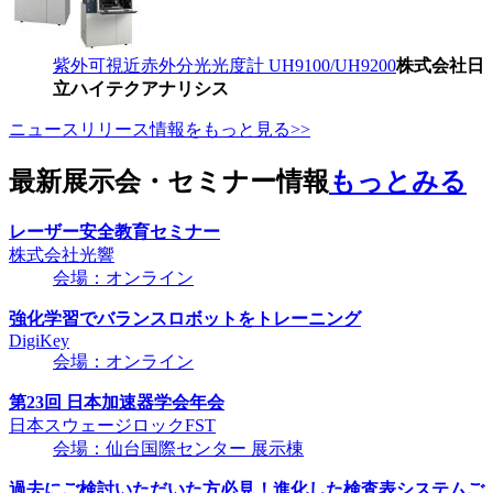
紫外可視近赤外分光光度計 UH9100/UH9200
株式会社日
立ハイテクアナリシス
ニュースリリース情報をもっと見る>>
最新展示会・セミナー情報
もっとみる
レーザー安全教育セミナー
株式会社光響
会場：オンライン
強化学習でバランスロボットをトレーニング
DigiKey
会場：オンライン
第23回 日本加速器学会年会
日本スウェージロックFST
会場：仙台国際センター 展示棟
過去にご検討いただいた方必見！進化した検査表システムご