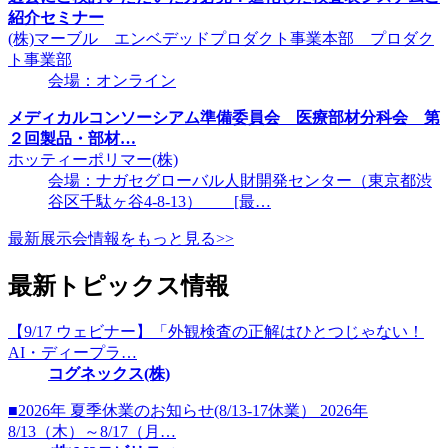
紹介セミナー
(株)マーブル エンベデッドプロダクト事業本部 プロダク
ト事業部
会場：オンライン
メディカルコンソーシアム準備委員会 医療部材分科会 第
２回製品・部材…
ホッティーポリマー(株)
会場：ナガセグローバル人財開発センター（東京都渋
谷区千駄ヶ谷4-8-13） [最…
最新展示会情報をもっと見る>>
最新トピックス情報
【9/17 ウェビナー】「外観検査の正解はひとつじゃない！
AI・ディープラ…
コグネックス(株)
■2026年 夏季休業のお知らせ(8/13-17休業） 2026年
8/13（木）～8/17（月…