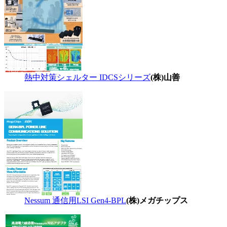
熱中対策シェルター IDCSシリーズ
(株)山善
Nessum 通信用LSI Gen4-BPL
(株)メガチップス