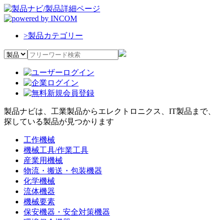
>
製品カテゴリー
製品ナビは、工業製品からエレクトロニクス、IT製品まで、
探している製品が見つかります
工作機械
機械工具/作業工具
産業用機械
物流・搬送・包装機器
化学機械
流体機器
機械要素
保安機器・安全対策機器