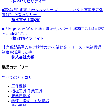
(株)M2モビリティー
■高信頼性電源「PAN-Aシリーズ」、コンパクト直流安定化
電源P「MX-Aシリー…
菊水電子工業(株)
■「EdgeTech+ West 2026」展示会レポート 2026年7月23日(木)
～24日(金)に…
(株)DTSインサイト
【光響製品導入をご検討の方へ 補助金・リース・税制優遇
制度を活用した導…
株式会社光響
製品カテゴリー
すべてのカテゴリー
工作機械
機械工具/作業工具
産業用機械
物流・搬送・包装機器
化学機械