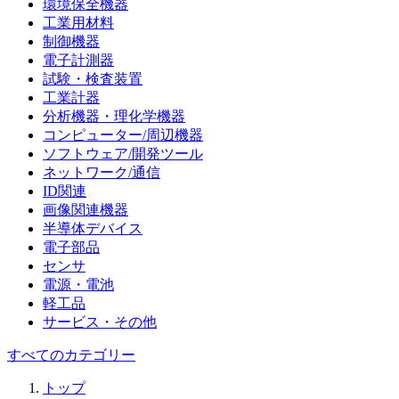
環境保全機器
工業用材料
制御機器
電子計測器
試験・検査装置
工業計器
分析機器・理化学機器
コンピューター/周辺機器
ソフトウェア/開発ツール
ネットワーク/通信
ID関連
画像関連機器
半導体デバイス
電子部品
センサ
電源・電池
軽工品
サービス・その他
すべてのカテゴリー
トップ