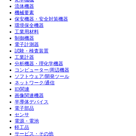
流体機器
機械要素
保安機器・安全対策機器
環境保全機器
工業用材料
制御機器
電子計測器
試験・検査装置
工業計器
分析機器・理化学機器
コンピューター/周辺機器
ソフトウェア/開発ツール
ネットワーク/通信
ID関連
画像関連機器
半導体デバイス
電子部品
センサ
電源・電池
軽工品
サービス・その他