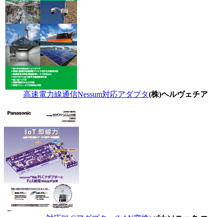
高速電力線通信Nessum対応アダプタ
(株)ヘルヴェチア