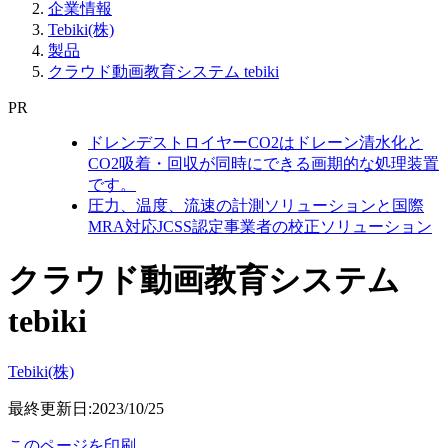
企業情報
Tebiki(株)
製品
クラウド動画教育システム tebiki
PR
ドレンデストロイヤーCO2はドレーン清水化と
CO2吸着・回収が同時にできる画期的な処理装置
です。
圧力、温度、流速の計測ソリューションと国際
MRA対応JCSS認定事業者の校正ソリューション
クラウド動画教育システム
tebiki
Tebiki(株)
最終更新日:2023/10/25
このページを印刷