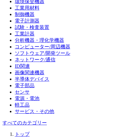
環境保全機器
工業用材料
制御機器
電子計測器
試験・検査装置
工業計器
分析機器・理化学機器
コンピューター/周辺機器
ソフトウェア/開発ツール
ネットワーク/通信
ID関連
画像関連機器
半導体デバイス
電子部品
センサ
電源・電池
軽工品
サービス・その他
すべてのカテゴリー
トップ