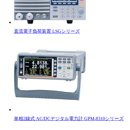
直流電子負荷装置 LSGシリーズ
単相2線式 AC/DCデジタル電力計 GPM-8310シリーズ