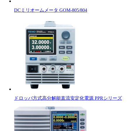
DCミリオームメータ GOM-805/804
ドロッパ方式高分解能直流安定化電源 PPRシリーズ