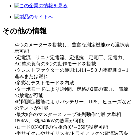
その他の情報
•4つのメーターを搭載し、豊富な測定機能から選択表
示可能
•定電流、リニア定電流、定抵抗、定電圧、定電力、
AC整流負荷の6つの動作モードを搭載
•クレストファクターの範囲:1.414～5.0 力率範囲:0～1
進みまたは遅れ
•多彩なテストモードを内蔵
•ターボモードにより1秒間、定格の2倍の電力、 電流
の放電が可能
•時間測定機能によりバッテリー、UPS、ヒューズなど
のテストが可能
•最大8台のマスタースレーブ並列動作で最 大単相
180kW、3相540kWの放電が可能
•ロードON/OFFの位相角(0°～359°)設定可能
•半サイクルやサイリスタ/トライアックの電流波形を