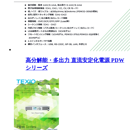
高分解能・多出力 直流安定化電源 PDW
シリーズ