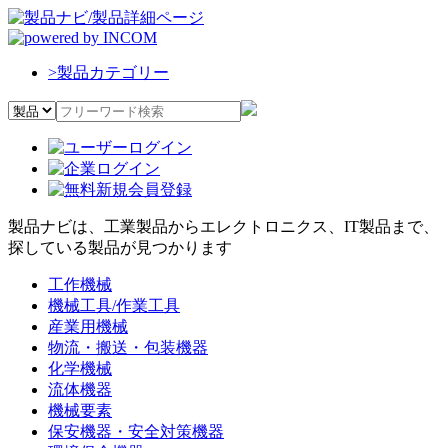
>
製品カテゴリー
製品ナビは、工業製品からエレクトロニクス、IT製品まで、
探している製品が見つかります
工作機械
機械工具/作業工具
産業用機械
物流・搬送・包装機器
化学機械
流体機器
機械要素
保安機器・安全対策機器