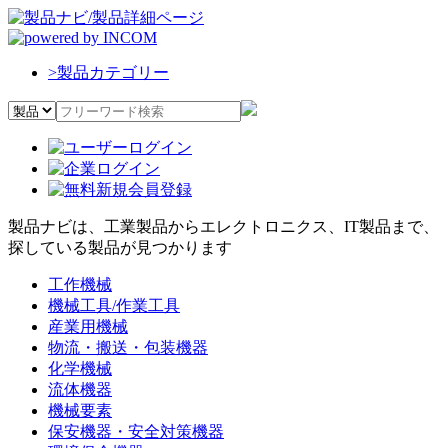
>
製品カテゴリー
製品ナビは、工業製品からエレクトロニクス、IT製品まで、
探している製品が見つかります
工作機械
機械工具/作業工具
産業用機械
物流・搬送・包装機器
化学機械
流体機器
機械要素
保安機器・安全対策機器