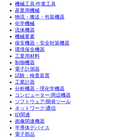
機械工具/作業工具
産業用機械
物流・搬送・包装機器
化学機械
流体機器
機械要素
保安機器・安全対策機器
環境保全機器
工業用材料
制御機器
電子計測器
試験・検査装置
工業計器
分析機器・理化学機器
コンピューター/周辺機器
ソフトウェア/開発ツール
ネットワーク/通信
ID関連
画像関連機器
半導体デバイス
電子部品