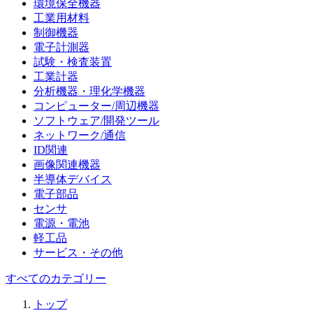
環境保全機器
工業用材料
制御機器
電子計測器
試験・検査装置
工業計器
分析機器・理化学機器
コンピューター/周辺機器
ソフトウェア/開発ツール
ネットワーク/通信
ID関連
画像関連機器
半導体デバイス
電子部品
センサ
電源・電池
軽工品
サービス・その他
すべてのカテゴリー
トップ