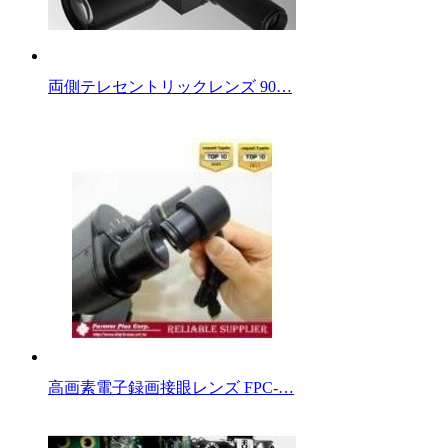
両側テレセントリックレンズ 90…
高画素電子録画接眼レンズ FPC-…