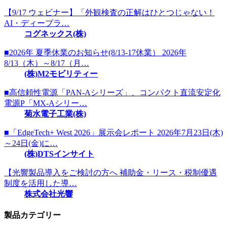
【9/17 ウェビナー】「外観検査の正解はひとつじゃない！
AI・ディープラ…
コグネックス(株)
■2026年 夏季休業のお知らせ(8/13-17休業） 2026年
8/13（木）～8/17（月…
(株)M2モビリティー
■高信頼性電源「PAN-Aシリーズ」、コンパクト直流安定化
電源P「MX-Aシリー…
菊水電子工業(株)
■「EdgeTech+ West 2026」展示会レポート 2026年7月23日(木)
～24日(金)に…
(株)DTSインサイト
【光響製品導入をご検討の方へ 補助金・リース・税制優遇
制度を活用した導…
株式会社光響
製品カテゴリー