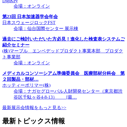
DigiKey
会場：オンライン
第23回 日本加速器学会年会
日本スウェージロックFST
会場：仙台国際センター 展示棟
過去にご検討いただいた方必見！進化した検査表システムご
紹介セミナー
(株)マーブル エンベデッドプロダクト事業本部 プロダク
ト事業部
会場：オンライン
メディカルコンソーシアム準備委員会 医療部材分科会 第
２回製品・部材…
ホッティーポリマー(株)
会場：ナガセグローバル人財開発センター（東京都渋
谷区千駄ヶ谷4-8-13） [最…
最新展示会情報をもっと見る>>
最新トピックス情報