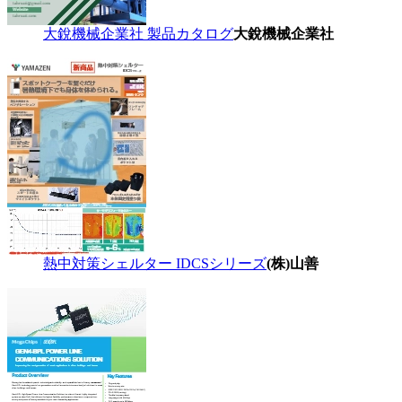
大銳機械企業社 製品カタログ
大銳機械企業社
熱中対策シェルター IDCSシリーズ
(株)山善