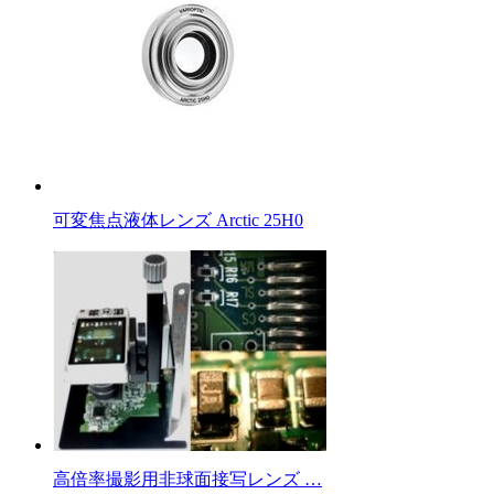
可変焦点液体レンズ Arctic 25H0
高倍率撮影用非球面接写レンズ …