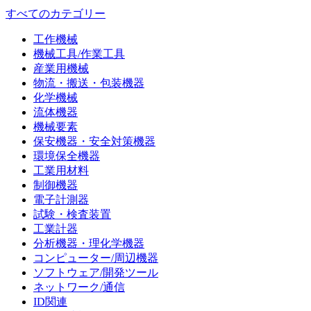
すべてのカテゴリー
工作機械
機械工具/作業工具
産業用機械
物流・搬送・包装機器
化学機械
流体機器
機械要素
保安機器・安全対策機器
環境保全機器
工業用材料
制御機器
電子計測器
試験・検査装置
工業計器
分析機器・理化学機器
コンピューター/周辺機器
ソフトウェア/開発ツール
ネットワーク/通信
ID関連