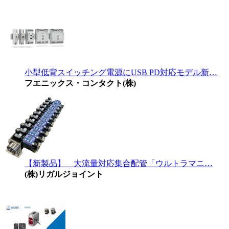
小型低背スイッチング電源にUSB PD対応モデル新…
フエニックス・コンタクト(株)
【新製品】 大流量対応集合配管「ウルトラマニ…
(株)リガルジョイント