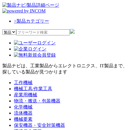
>
製品カテゴリー
製品ナビは、工業製品からエレクトロニクス、IT製品まで、
探している製品が見つかります
工作機械
機械工具/作業工具
産業用機械
物流・搬送・包装機器
化学機械
流体機器
機械要素
保安機器・安全対策機器