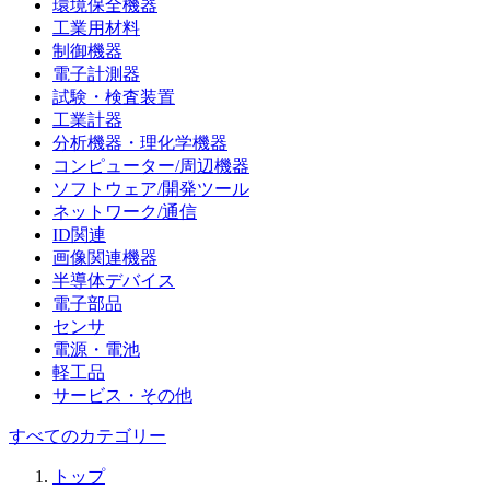
環境保全機器
工業用材料
制御機器
電子計測器
試験・検査装置
工業計器
分析機器・理化学機器
コンピューター/周辺機器
ソフトウェア/開発ツール
ネットワーク/通信
ID関連
画像関連機器
半導体デバイス
電子部品
センサ
電源・電池
軽工品
サービス・その他
すべてのカテゴリー
トップ