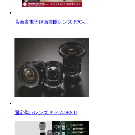
高画素電子録画接眼レンズ FPC-…
固定焦点レンズ PLEIADES II