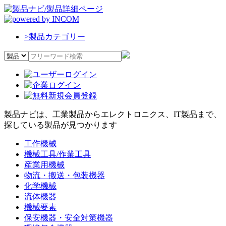
>
製品カテゴリー
製品ナビは、工業製品からエレクトロニクス、IT製品まで、
探している製品が見つかります
工作機械
機械工具/作業工具
産業用機械
物流・搬送・包装機器
化学機械
流体機器
機械要素
保安機器・安全対策機器