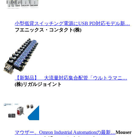
小型低背スイッチング電源にUSB PD対応モデル新…
フエニックス・コンタクト(株)
【新製品】 大流量対応集合配管「ウルトラマニ…
(株)リガルジョイント
マウザー、Omron Industrial Automationの最新…
Mouser