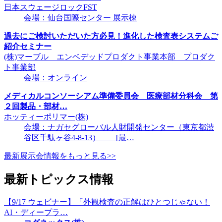
日本スウェージロックFST
会場：仙台国際センター 展示棟
過去にご検討いただいた方必見！進化した検査表システムご
紹介セミナー
(株)マーブル エンベデッドプロダクト事業本部 プロダク
ト事業部
会場：オンライン
メディカルコンソーシアム準備委員会 医療部材分科会 第
２回製品・部材…
ホッティーポリマー(株)
会場：ナガセグローバル人財開発センター（東京都渋
谷区千駄ヶ谷4-8-13） [最…
最新展示会情報をもっと見る>>
最新トピックス情報
【9/17 ウェビナー】「外観検査の正解はひとつじゃない！
AI・ディープラ…