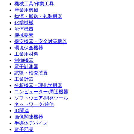
機械工具/作業工具
産業用機械
物流・搬送・包装機器
化学機械
流体機器
機械要素
保安機器・安全対策機器
環境保全機器
工業用材料
制御機器
電子計測器
試験・検査装置
工業計器
分析機器・理化学機器
コンピューター/周辺機器
ソフトウェア/開発ツール
ネットワーク/通信
ID関連
画像関連機器
半導体デバイス
電子部品