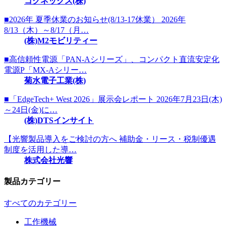
コグネックス(株)
■2026年 夏季休業のお知らせ(8/13-17休業） 2026年
8/13（木）～8/17（月…
(株)M2モビリティー
■高信頼性電源「PAN-Aシリーズ」、コンパクト直流安定化
電源P「MX-Aシリー…
菊水電子工業(株)
■「EdgeTech+ West 2026」展示会レポート 2026年7月23日(木)
～24日(金)に…
(株)DTSインサイト
【光響製品導入をご検討の方へ 補助金・リース・税制優遇
制度を活用した導…
株式会社光響
製品カテゴリー
すべてのカテゴリー
工作機械