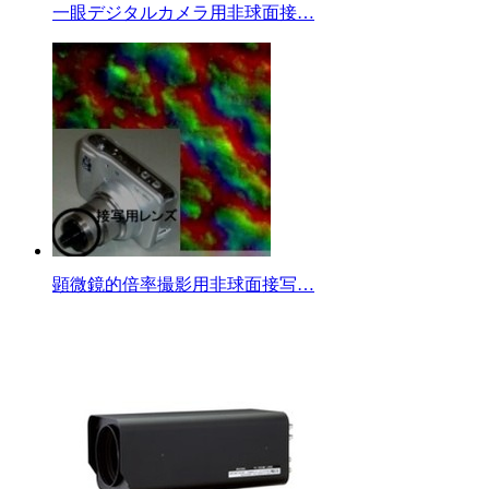
一眼デジタルカメラ用非球面接…
顕微鏡的倍率撮影用非球面接写…