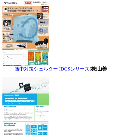
熱中対策シェルター IDCSシリーズ
(株)山善