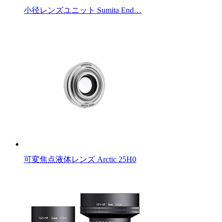
小径レンズユニット Sumita End…
可変焦点液体レンズ Arctic 25H0