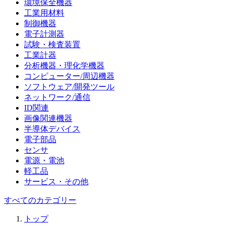
環境保全機器
工業用材料
制御機器
電子計測器
試験・検査装置
工業計器
分析機器・理化学機器
コンピューター/周辺機器
ソフトウェア/開発ツール
ネットワーク/通信
ID関連
画像関連機器
半導体デバイス
電子部品
センサ
電源・電池
軽工品
サービス・その他
すべてのカテゴリー
トップ