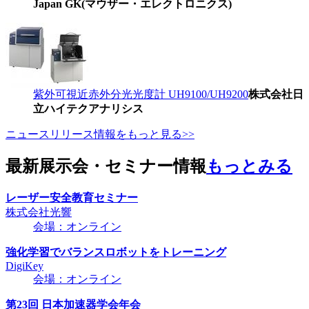
Japan GK(マウザー・エレクトロニクス)
紫外可視近赤外分光光度計 UH9100/UH9200
株式会社日
立ハイテクアナリシス
ニュースリリース情報をもっと見る>>
最新展示会・セミナー情報
もっとみる
レーザー安全教育セミナー
株式会社光響
会場：オンライン
強化学習でバランスロボットをトレーニング
DigiKey
会場：オンライン
第23回 日本加速器学会年会