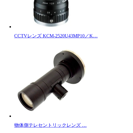
CCTVレンズ KCM-2520U43MP10／K…
物体側テレセントリックレンズ …