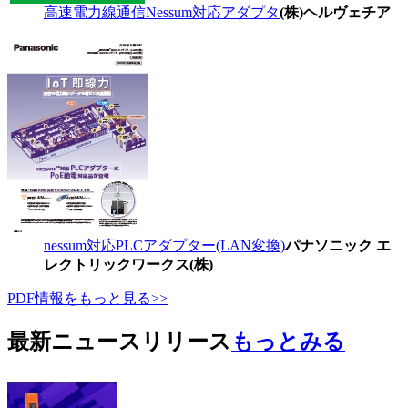
高速電力線通信Nessum対応アダプタ
(株)ヘルヴェチア
nessum対応PLCアダプター(LAN変換)
パナソニック エ
レクトリックワークス(株)
PDF情報をもっと見る>>
最新ニュースリリース
もっとみる