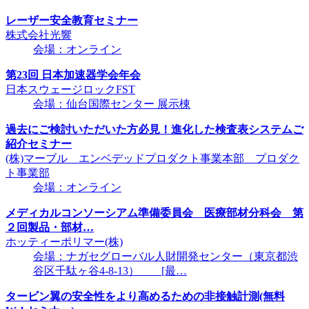
レーザー安全教育セミナー
株式会社光響
会場：オンライン
第23回 日本加速器学会年会
日本スウェージロックFST
会場：仙台国際センター 展示棟
過去にご検討いただいた方必見！進化した検査表システムご
紹介セミナー
(株)マーブル エンベデッドプロダクト事業本部 プロダク
ト事業部
会場：オンライン
メディカルコンソーシアム準備委員会 医療部材分科会 第
２回製品・部材…
ホッティーポリマー(株)
会場：ナガセグローバル人財開発センター（東京都渋
谷区千駄ヶ谷4-8-13） [最…
タービン翼の安全性をより高めるための非接触計測(無料