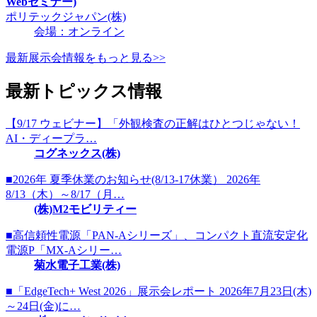
Webセミナー)
ポリテックジャパン(株)
会場：オンライン
最新展示会情報をもっと見る>>
最新トピックス情報
【9/17 ウェビナー】「外観検査の正解はひとつじゃない！
AI・ディープラ…
コグネックス(株)
■2026年 夏季休業のお知らせ(8/13-17休業） 2026年
8/13（木）～8/17（月…
(株)M2モビリティー
■高信頼性電源「PAN-Aシリーズ」、コンパクト直流安定化
電源P「MX-Aシリー…
菊水電子工業(株)
■「EdgeTech+ West 2026」展示会レポート 2026年7月23日(木)
～24日(金)に…