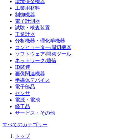
環境保全機器
工業用材料
制御機器
電子計測器
試験・検査装置
工業計器
分析機器・理化学機器
コンピューター/周辺機器
ソフトウェア/開発ツール
ネットワーク/通信
ID関連
画像関連機器
半導体デバイス
電子部品
センサ
電源・電池
軽工品
サービス・その他
すべてのカテゴリー
トップ