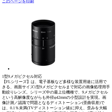
このページを印刷
1型9メガピクセル対応
【FLシリーズ】は、電子基板など多様な装置用途に活用で
きる、画面サイズ1型9メガピクセルまで対応の画像処理用手
動絞りレンズ。シリーズ中の最上位機種で、9メガピクセル
という高解像度ながらも外径φ42mmの小型設計を実現。画
像計測／認識で問題となるディストーション(歪曲収差)で
は、0.1％未満(TVディストーション値)に抑え、歪みを大幅