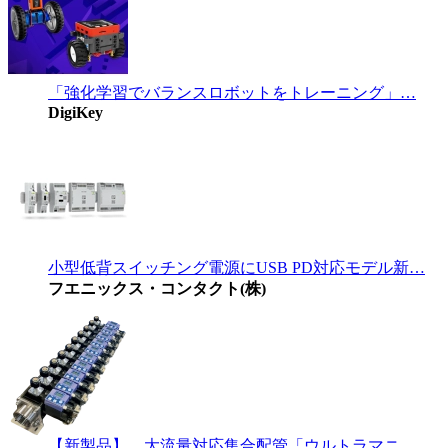
「強化学習でバランスロボットをトレーニング」…
DigiKey
小型低背スイッチング電源にUSB PD対応モデル新…
フエニックス・コンタクト(株)
【新製品】 大流量対応集合配管「ウルトラマニ…