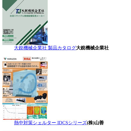
大銳機械企業社 製品カタログ
大銳機械企業社
熱中対策シェルター IDCSシリーズ
(株)山善