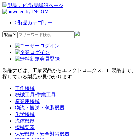
>
製品カテゴリー
製品ナビは、工業製品からエレクトロニクス、IT製品まで、
探している製品が見つかります
工作機械
機械工具/作業工具
産業用機械
物流・搬送・包装機器
化学機械
流体機器
機械要素
保安機器・安全対策機器