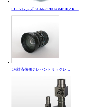
CCTVレンズ KCM-2520U43MP10／K…
5M対応像側テレセントリックレ…