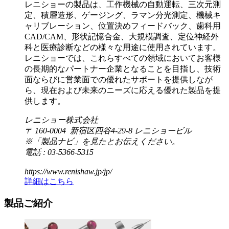
レニショーの製品は、工作機械の自動運転、三次元測
定、積層造形、ゲージング、ラマン分光測定、機械キ
ャリブレーション、位置決めフィードバック、歯科用
CAD/CAM、形状記憶合金、大規模調査、定位神経外
科と医療診断などの様々な用途に使用されています。
レニショーでは、これらすべての領域においてお客様
の長期的なパートナー企業となることを目指し、技術
面ならびに営業面での優れたサポートを提供しなが
ら、現在および未来のニーズに応える優れた製品を提
供します。
レニショー株式会社
〒 160-0004 新宿区四谷4-29-8 レニショービル
※「製品ナビ」を見たとお伝えください。
電話 : 03-5366-5315
https://www.renishaw.jp/jp/
詳細はこちら
製品ご紹介