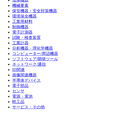
流体機器
機械要素
保安機器・安全対策機器
環境保全機器
工業用材料
制御機器
電子計測器
試験・検査装置
工業計器
分析機器・理化学機器
コンピューター/周辺機器
ソフトウェア/開発ツール
ネットワーク/通信
ID関連
画像関連機器
半導体デバイス
電子部品
センサ
電源・電池
軽工品
サービス・その他