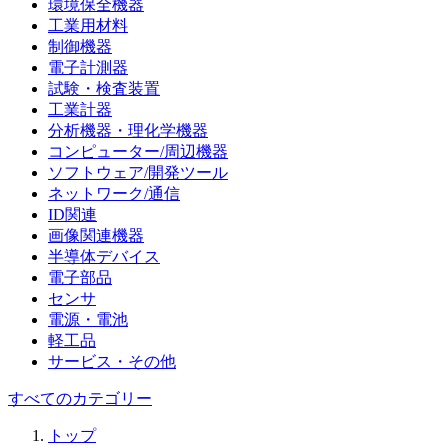
環境保全機器
工業用材料
制御機器
電子計測器
試験・検査装置
工業計器
分析機器・理化学機器
コンピューター/周辺機器
ソフトウェア/開発ツール
ネットワーク/通信
ID関連
画像関連機器
半導体デバイス
電子部品
センサ
電源・電池
軽工品
サービス・その他
すべてのカテゴリー
トップ