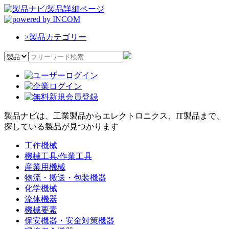
>
製品カテゴリー
製品ナビは、工業製品からエレクトロニクス、IT製品まで、
探している製品が見つかります
工作機械
機械工具/作業工具
産業用機械
物流・搬送・包装機器
化学機械
流体機器
機械要素
保安機器・安全対策機器