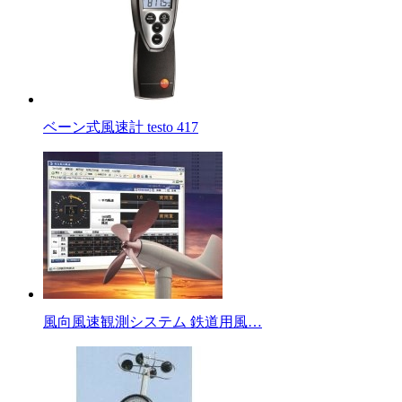
ベーン式風速計 testo 417
風向風速観測システム 鉄道用風…