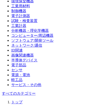
環境保全機器
工業用材料
制御機器
電子計測器
試験・検査装置
工業計器
分析機器・理化学機器
コンピューター/周辺機器
ソフトウェア/開発ツール
ネットワーク/通信
ID関連
画像関連機器
半導体デバイス
電子部品
センサ
電源・電池
軽工品
サービス・その他
すべてのカテゴリー
トップ