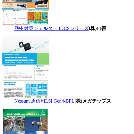
熱中対策シェルター IDCSシリーズ
(株)山善
Nessum 通信用LSI Gen4-BPL
(株)メガチップス