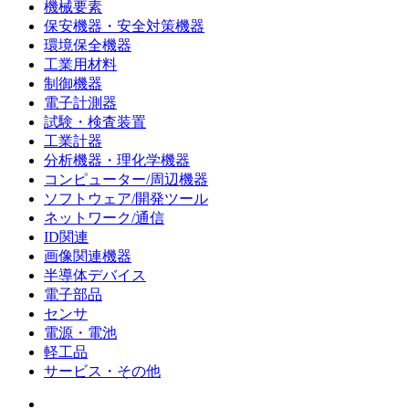
機械要素
保安機器・安全対策機器
環境保全機器
工業用材料
制御機器
電子計測器
試験・検査装置
工業計器
分析機器・理化学機器
コンピューター/周辺機器
ソフトウェア/開発ツール
ネットワーク/通信
ID関連
画像関連機器
半導体デバイス
電子部品
センサ
電源・電池
軽工品
サービス・その他