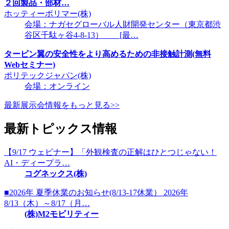
２回製品・部材…
ホッティーポリマー(株)
会場：ナガセグローバル人財開発センター（東京都渋
谷区千駄ヶ谷4-8-13） [最…
タービン翼の安全性をより高めるための非接触計測(無料
Webセミナー)
ポリテックジャパン(株)
会場：オンライン
最新展示会情報をもっと見る>>
最新トピックス情報
【9/17 ウェビナー】「外観検査の正解はひとつじゃない！
AI・ディープラ…
コグネックス(株)
■2026年 夏季休業のお知らせ(8/13-17休業） 2026年
8/13（木）～8/17（月…
(株)M2モビリティー