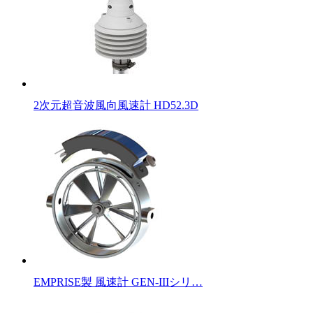
2次元超音波風向風速計 HD52.3D
EMPRISE製 風速計 GEN-IIIシリ…