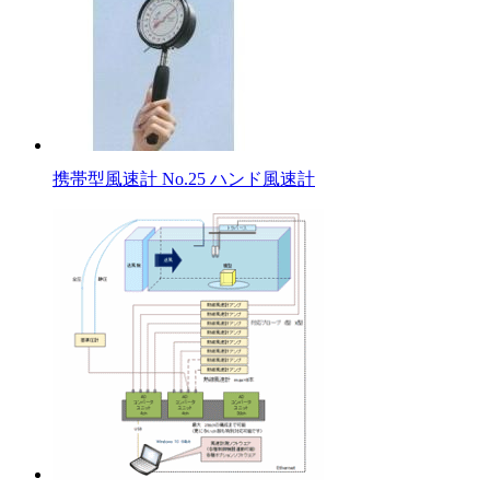
携帯型風速計 No.25 ハンド風速計