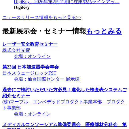
DigiKey、2026年第2四半期に在庫製品ラインアッ…
DigiKey
ニュースリリース情報をもっと見る>>
最新展示会・セミナー情報
もっとみる
レーザー安全教育セミナー
株式会社光響
会場：オンライン
第23回 日本加速器学会年会
日本スウェージロックFST
会場：仙台国際センター 展示棟
過去にご検討いただいた方必見！進化した検査表システムご
紹介セミナー
(株)マーブル エンベデッドプロダクト事業本部 プロダク
ト事業部
会場：オンライン
メディカルコンソーシアム準備委員会 医療部材分科会 第