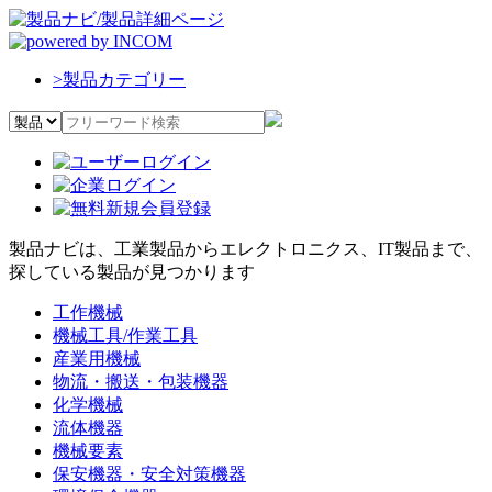
>
製品カテゴリー
製品ナビは、工業製品からエレクトロニクス、IT製品まで、
探している製品が見つかります
工作機械
機械工具/作業工具
産業用機械
物流・搬送・包装機器
化学機械
流体機器
機械要素
保安機器・安全対策機器