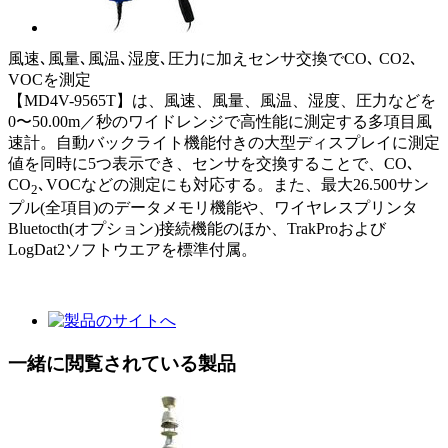
風速､風量､風温､湿度､圧力に加えセンサ交換でCO､ CO2､
VOCを測定
【MD4V-9565T】は、風速、風量、風温、湿度、圧力などを
0〜50.00m／秒のワイドレンジで高性能に測定する多項目風
速計。自動バックライト機能付きの大型ディスプレイに測定
値を同時に5つ表示でき、センサを交換することで、CO､
CO
､VOCなどの測定にも対応する。また、最大26.500サン
2
プル(全項目)のデータメモリ機能や、ワイヤレスプリンタ
Bluetocth(オプション)接続機能のほか、TrakProおよび
LogDat2ソフトウエアを標準付属。
一緒に閲覧されている製品