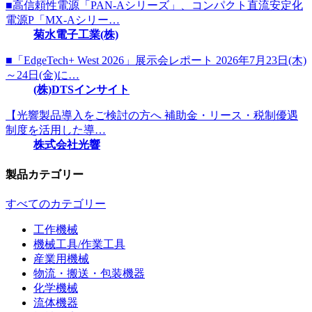
■高信頼性電源「PAN-Aシリーズ」、コンパクト直流安定化
電源P「MX-Aシリー…
菊水電子工業(株)
■「EdgeTech+ West 2026」展示会レポート 2026年7月23日(木)
～24日(金)に…
(株)DTSインサイト
【光響製品導入をご検討の方へ 補助金・リース・税制優遇
制度を活用した導…
株式会社光響
製品カテゴリー
すべてのカテゴリー
工作機械
機械工具/作業工具
産業用機械
物流・搬送・包装機器
化学機械
流体機器