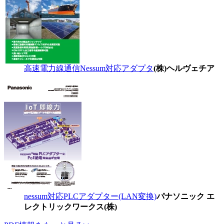
高速電力線通信Nessum対応アダプタ
(株)ヘルヴェチア
nessum対応PLCアダプター(LAN変換)
パナソニック エ
レクトリックワークス(株)