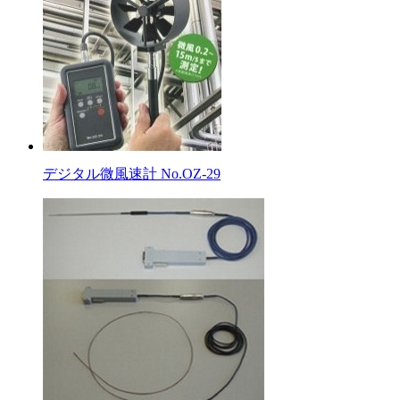
デジタル微風速計 No.OZ-29