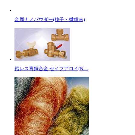
金属ナノパウダー(粒子・微粉末)
鉛レス青銅合金 セイフアロイ(N…