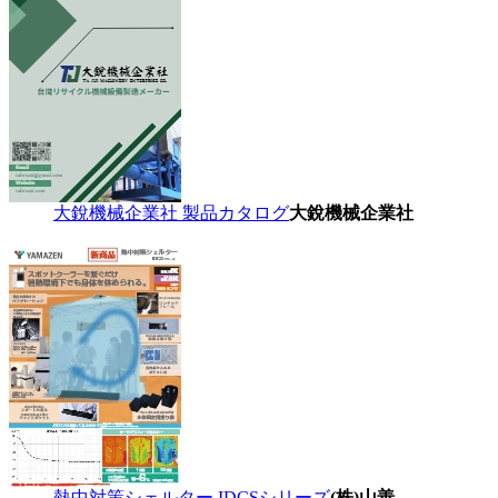
大銳機械企業社 製品カタログ
大銳機械企業社
熱中対策シェルター IDCSシリーズ
(株)山善