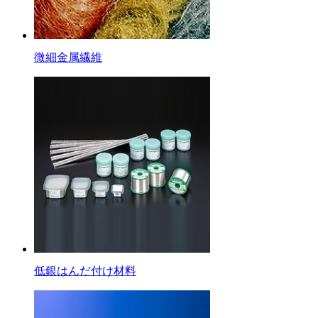
微細金属繊維
低銀はんだ付け材料