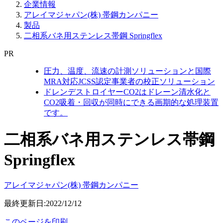
企業情報
アレイマジャパン(株) 帯鋼カンパニー
製品
二相系バネ用ステンレス帯鋼 Springflex
PR
圧力、温度、流速の計測ソリューションと国際
MRA対応JCSS認定事業者の校正ソリューション
ドレンデストロイヤーCO2はドレーン清水化と
CO2吸着・回収が同時にできる画期的な処理装置
です。
二相系バネ用ステンレス帯鋼
Springflex
アレイマジャパン(株) 帯鋼カンパニー
最終更新日:2022/12/12
このページを印刷