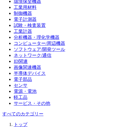
環境保全機器
工業用材料
制御機器
電子計測器
試験・検査装置
工業計器
分析機器・理化学機器
コンピューター/周辺機器
ソフトウェア/開発ツール
ネットワーク/通信
ID関連
画像関連機器
半導体デバイス
電子部品
センサ
電源・電池
軽工品
サービス・その他
すべてのカテゴリー
トップ