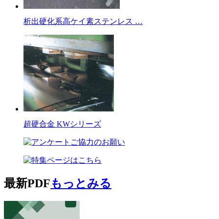
析出硬化系高ケイ素ステンレス …
超硬合金 KWシリーズ
最新PDF
もっとみる