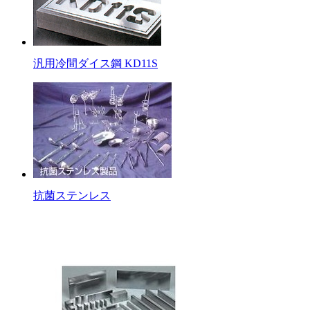
汎用冷間ダイス鋼 KD11S
抗菌ステンレス