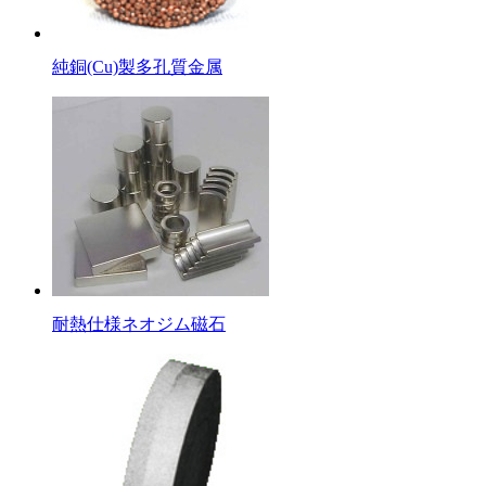
純銅(Cu)製多孔質金属
耐熱仕様ネオジム磁石