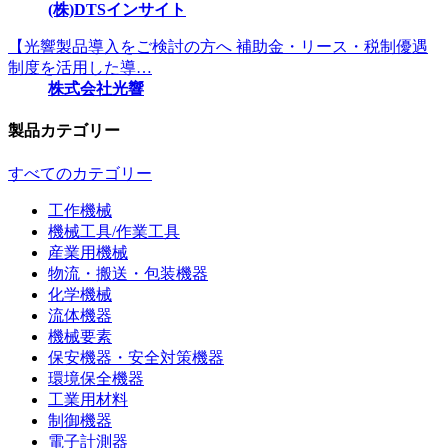
(株)DTSインサイト
【光響製品導入をご検討の方へ 補助金・リース・税制優遇
制度を活用した導…
株式会社光響
製品カテゴリー
すべてのカテゴリー
工作機械
機械工具/作業工具
産業用機械
物流・搬送・包装機器
化学機械
流体機器
機械要素
保安機器・安全対策機器
環境保全機器
工業用材料
制御機器
電子計測器