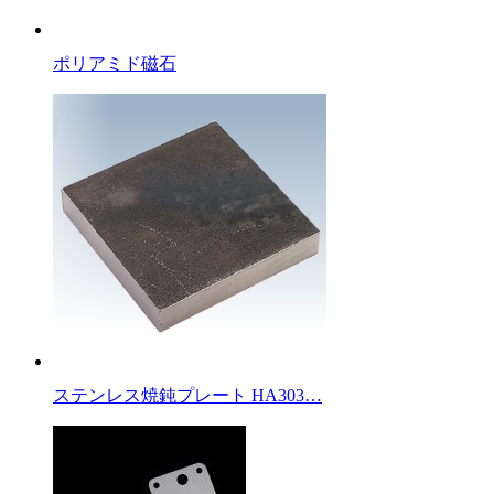
ポリアミド磁石
ステンレス焼鈍プレート HA303…