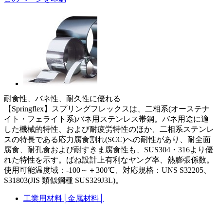
耐食性、バネ性、耐久性に優れる
【Springflex】スプリングフレックスは、二相系(オーステナ
イト・フェライト系)バネ用ステンレス帯鋼。バネ用途に適
した機械的特性、および耐疲労特性のほか、二相系ステンレ
スの特長である応力腐食割れ(SCC)への耐性があり、耐全面
腐食、耐孔食および耐すきま腐食性も、SUS304・316より優
れた特性を示す。ばね設計上有利なヤング率、熱膨張係数。
使用可能温度域：-100～＋300℃、対応規格：UNS S32205、
S31803(JIS 類似鋼種 SUS329J3L)。
工業用材料
│
金属材料
│