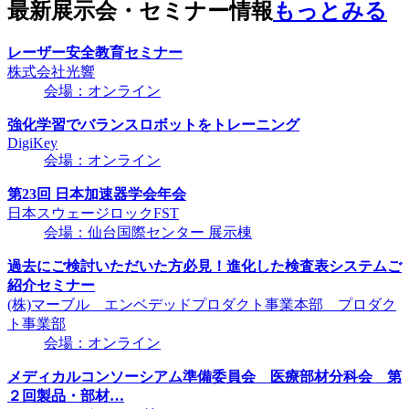
最新展示会・セミナー情報
もっとみる
レーザー安全教育セミナー
株式会社光響
会場：オンライン
強化学習でバランスロボットをトレーニング
DigiKey
会場：オンライン
第23回 日本加速器学会年会
日本スウェージロックFST
会場：仙台国際センター 展示棟
過去にご検討いただいた方必見！進化した検査表システムご
紹介セミナー
(株)マーブル エンベデッドプロダクト事業本部 プロダク
ト事業部
会場：オンライン
メディカルコンソーシアム準備委員会 医療部材分科会 第
２回製品・部材…