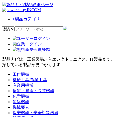
>
製品カテゴリー
製品ナビは、工業製品からエレクトロニクス、IT製品まで、
探している製品が見つかります
工作機械
機械工具/作業工具
産業用機械
物流・搬送・包装機器
化学機械
流体機器
機械要素
保安機器・安全対策機器