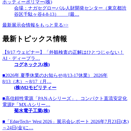
ホッティーポリマー(株)
会場：ナガセグローバル人財開発センター（東京都渋
谷区千駄ヶ谷4-8-13） [最…
最新展示会情報をもっと見る>>
最新トピックス情報
【9/17 ウェビナー】「外観検査の正解はひとつじゃない！
AI・ディープラ…
コグネックス(株)
■2026年 夏季休業のお知らせ(8/13-17休業） 2026年
8/13（木）～8/17（月…
(株)M2モビリティー
■高信頼性電源「PAN-Aシリーズ」、コンパクト直流安定化
電源P「MX-Aシリー…
菊水電子工業(株)
■「EdgeTech+ West 2026」展示会レポート 2026年7月23日(木)
～24日(金)に…