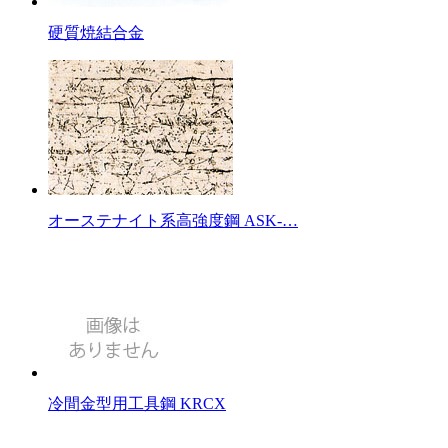
硬質焼結合金
オーステナイト系高強度鋼 ASK-…
冷間金型用工具鋼 KRCX