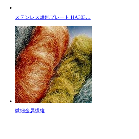
ステンレス焼鈍プレート HA303…
微細金属繊維