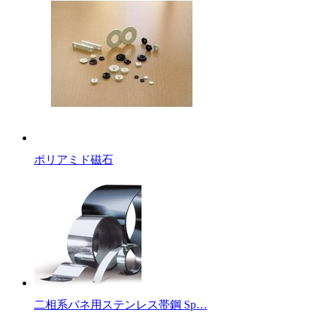
ポリアミド磁石
二相系バネ用ステンレス帯鋼 Sp…