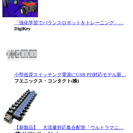
「強化学習でバランスロボットをトレーニング」…
DigiKey
小型低背スイッチング電源にUSB PD対応モデル新…
フエニックス・コンタクト(株)
【新製品】 大流量対応集合配管「ウルトラマニ…