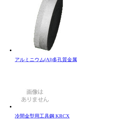
アルミニウム(Al)多孔質金属
冷間金型用工具鋼 KRCX