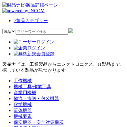
>
製品カテゴリー
製品ナビは、工業製品からエレクトロニクス、IT製品まで、
探している製品が見つかります
工作機械
機械工具/作業工具
産業用機械
物流・搬送・包装機器
化学機械
流体機器
機械要素
保安機器・安全対策機器