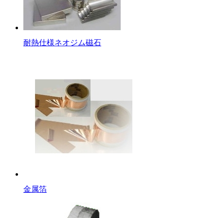
耐熱仕様ネオジム磁石
金属箔