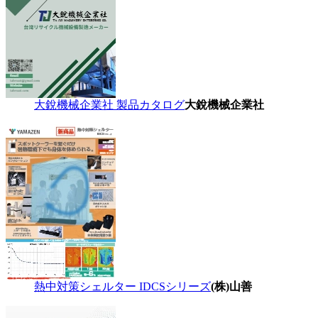
大銳機械企業社 製品カタログ
大銳機械企業社
熱中対策シェルター IDCSシリーズ
(株)山善