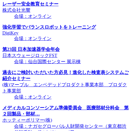
レーザー安全教育セミナー
株式会社光響
会場：オンライン
強化学習でバランスロボットをトレーニング
DigiKey
会場：オンライン
第23回 日本加速器学会年会
日本スウェージロックFST
会場：仙台国際センター 展示棟
過去にご検討いただいた方必見！進化した検査表システムご
紹介セミナー
(株)マーブル エンベデッドプロダクト事業本部 プロダク
ト事業部
会場：オンライン
メディカルコンソーシアム準備委員会 医療部材分科会 第
２回製品・部材…
ホッティーポリマー(株)
会場：ナガセグローバル人財開発センター（東京都渋