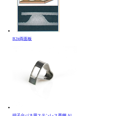
B2it両面板
端子台バネ用ステンレス帯鋼 Al…