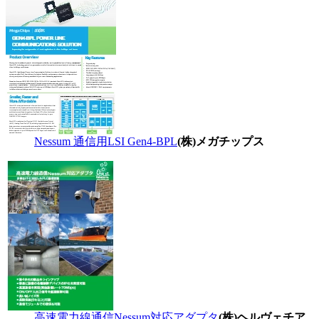
Nessum 通信用LSI Gen4-BPL
(株)メガチップス
高速電力線通信Nessum対応アダプタ
(株)ヘルヴェチア