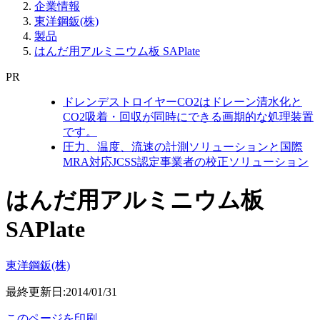
企業情報
東洋鋼鈑(株)
製品
はんだ用アルミニウム板 SAPlate
PR
ドレンデストロイヤーCO2はドレーン清水化と
CO2吸着・回収が同時にできる画期的な処理装置
です。
圧力、温度、流速の計測ソリューションと国際
MRA対応JCSS認定事業者の校正ソリューション
はんだ用アルミニウム板
SAPlate
東洋鋼鈑(株)
最終更新日:2014/01/31
このページを印刷