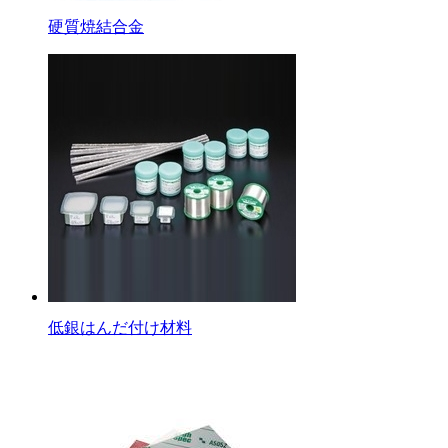
硬質焼結合金
低銀はんだ付け材料