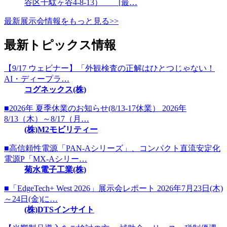
谷区千駄ヶ谷4-8-13） [最…
最新展示会情報をもっと見る>>
最新トピックス情報
【9/17 ウェビナー】「外観検査の正解はひとつじゃない！
AI・ディープラ…
コグネックス(株)
■2026年 夏季休業のお知らせ(8/13-17休業） 2026年
8/13（木）～8/17（月…
(株)M2モビリティー
■高信頼性電源「PAN-Aシリーズ」、コンパクト直流安定化
電源P「MX-Aシリー…
菊水電子工業(株)
■「EdgeTech+ West 2026」展示会レポート 2026年7月23日(木)
～24日(金)に…
(株)DTSインサイト