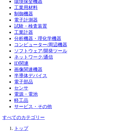
環境保全機器
工業用材料
制御機器
電子計測器
試験・検査装置
工業計器
分析機器・理化学機器
コンピューター/周辺機器
ソフトウェア/開発ツール
ネットワーク/通信
ID関連
画像関連機器
半導体デバイス
電子部品
センサ
電源・電池
軽工品
サービス・その他
すべてのカテゴリー
トップ