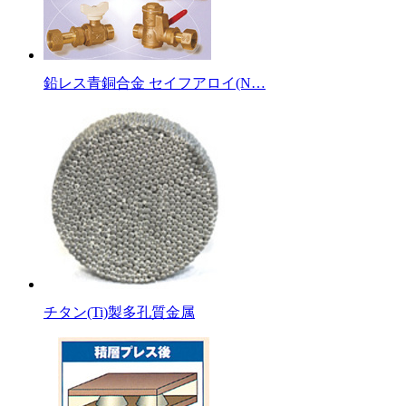
鉛レス青銅合金 セイフアロイ(N…
チタン(Ti)製多孔質金属