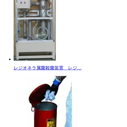
レジオネラ属菌殺菌装置 レジ…