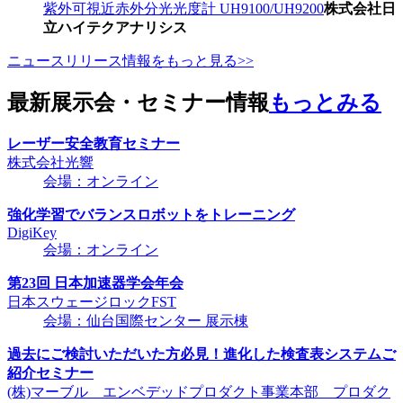
紫外可視近赤外分光光度計 UH9100/UH9200
株式会社日
立ハイテクアナリシス
ニュースリリース情報をもっと見る>>
最新展示会・セミナー情報
もっとみる
レーザー安全教育セミナー
株式会社光響
会場：オンライン
強化学習でバランスロボットをトレーニング
DigiKey
会場：オンライン
第23回 日本加速器学会年会
日本スウェージロックFST
会場：仙台国際センター 展示棟
過去にご検討いただいた方必見！進化した検査表システムご
紹介セミナー
(株)マーブル エンベデッドプロダクト事業本部 プロダク