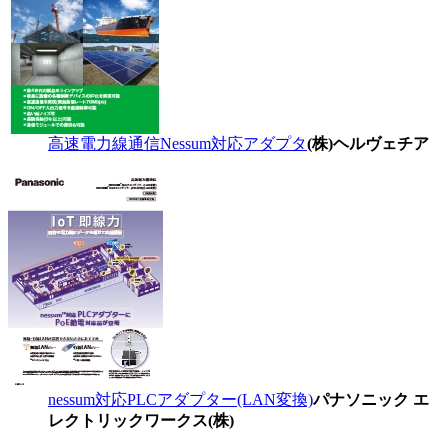
高速電力線通信Nessum対応アダプタ
(株)ヘルヴェチア
nessum対応PLCアダプター(LAN変換)
パナソニック エ
レクトリックワークス(株)