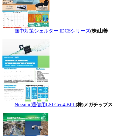
熱中対策シェルター IDCSシリーズ
(株)山善
Nessum 通信用LSI Gen4-BPL
(株)メガチップス