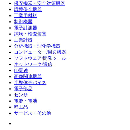
保安機器・安全対策機器
環境保全機器
工業用材料
制御機器
電子計測器
試験・検査装置
工業計器
分析機器・理化学機器
コンピューター/周辺機器
ソフトウェア/開発ツール
ネットワーク/通信
ID関連
画像関連機器
半導体デバイス
電子部品
センサ
電源・電池
軽工品
サービス・その他