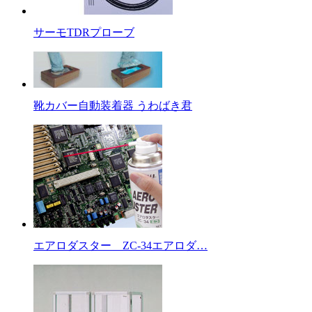
サーモTDRプローブ
靴カバー自動装着器 うわばき君
エアロダスター ZC-34エアロダ…