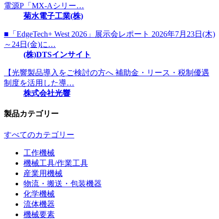
電源P「MX-Aシリー…
菊水電子工業(株)
■「EdgeTech+ West 2026」展示会レポート 2026年7月23日(木)
～24日(金)に…
(株)DTSインサイト
【光響製品導入をご検討の方へ 補助金・リース・税制優遇
制度を活用した導…
株式会社光響
製品カテゴリー
すべてのカテゴリー
工作機械
機械工具/作業工具
産業用機械
物流・搬送・包装機器
化学機械
流体機器
機械要素