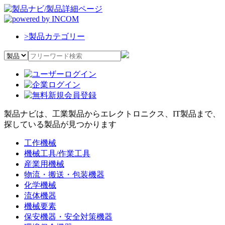
>
製品カテゴリー
製品ナビは、工業製品からエレクトロニクス、IT製品まで、
探している製品が見つかります
工作機械
機械工具/作業工具
産業用機械
物流・搬送・包装機器
化学機械
流体機器
機械要素
保安機器・安全対策機器