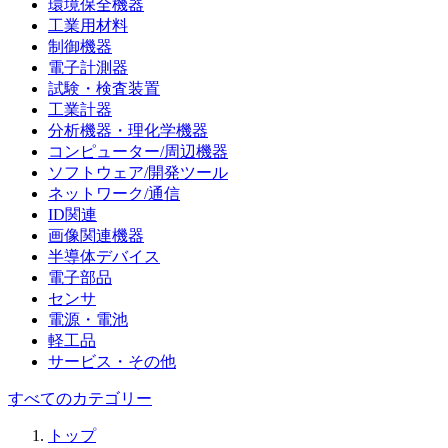
環境保全機器
工業用材料
制御機器
電子計測器
試験・検査装置
工業計器
分析機器・理化学機器
コンピューター/周辺機器
ソフトウェア/開発ツール
ネットワーク/通信
ID関連
画像関連機器
半導体デバイス
電子部品
センサ
電源・電池
軽工品
サービス・その他
すべてのカテゴリー
トップ