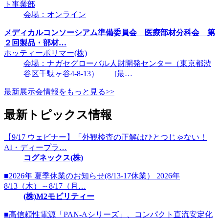
ト事業部
会場：オンライン
メディカルコンソーシアム準備委員会 医療部材分科会 第
２回製品・部材…
ホッティーポリマー(株)
会場：ナガセグローバル人財開発センター（東京都渋
谷区千駄ヶ谷4-8-13） [最…
最新展示会情報をもっと見る>>
最新トピックス情報
【9/17 ウェビナー】「外観検査の正解はひとつじゃない！
AI・ディープラ…
コグネックス(株)
■2026年 夏季休業のお知らせ(8/13-17休業） 2026年
8/13（木）～8/17（月…
(株)M2モビリティー
■高信頼性電源「PAN-Aシリーズ」、コンパクト直流安定化