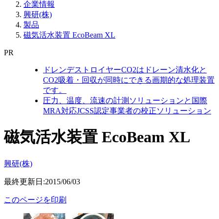
企業情報
興研(株)
製品
磁気活水装置 EcoBeam XL
PR
ドレンデストロイヤーCO2はドレーン清水化と
CO2吸着・回収が同時にできる画期的な処理装置
です。
圧力、温度、流速の計測ソリューションと国際
MRA対応JCSS認定事業者の校正ソリューション
磁気活水装置 EcoBeam XL
興研(株)
最終更新日:2015/06/03
このページを印刷