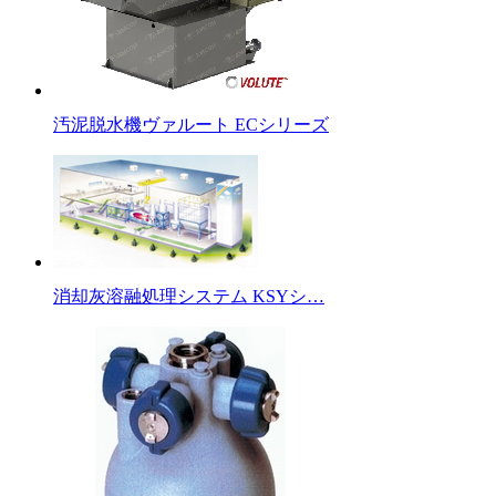
汚泥脱水機ヴァルート ECシリーズ
消却灰溶融処理システム KSYシ…