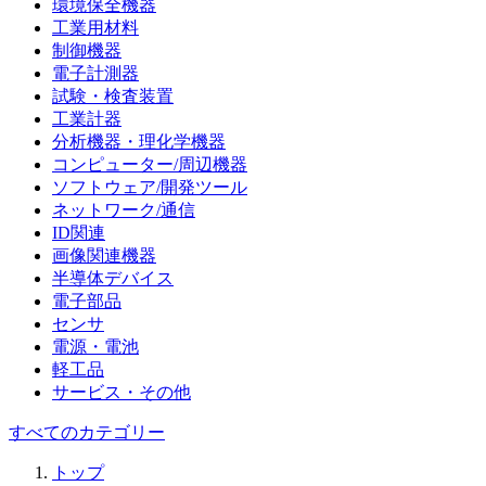
環境保全機器
工業用材料
制御機器
電子計測器
試験・検査装置
工業計器
分析機器・理化学機器
コンピューター/周辺機器
ソフトウェア/開発ツール
ネットワーク/通信
ID関連
画像関連機器
半導体デバイス
電子部品
センサ
電源・電池
軽工品
サービス・その他
すべてのカテゴリー
トップ