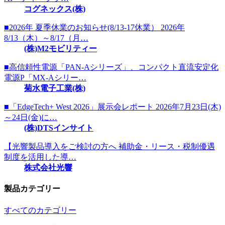
コグネックス(株)
■2026年 夏季休業のお知らせ(8/13-17休業） 2026年
8/13（木）～8/17（月…
(株)M2モビリティー
■高信頼性電源「PAN-Aシリーズ」、コンパクト直流安定化
電源P「MX-Aシリー…
菊水電子工業(株)
■「EdgeTech+ West 2026」展示会レポート 2026年7月23日(木)
～24日(金)に…
(株)DTSインサイト
【光響製品導入をご検討の方へ 補助金・リース・税制優遇
制度を活用した導…
株式会社光響
製品カテゴリー
すべてのカテゴリー