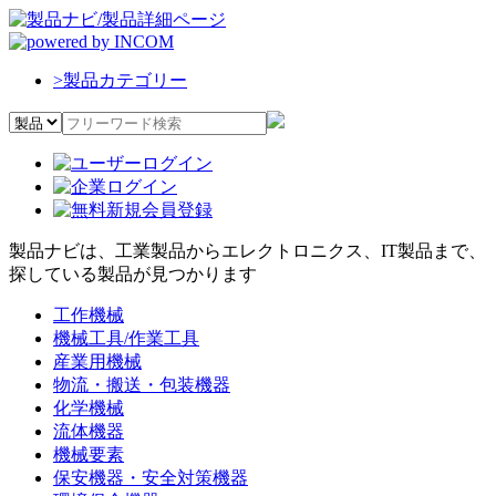
>
製品カテゴリー
製品ナビは、工業製品からエレクトロニクス、IT製品まで、
探している製品が見つかります
工作機械
機械工具/作業工具
産業用機械
物流・搬送・包装機器
化学機械
流体機器
機械要素
保安機器・安全対策機器