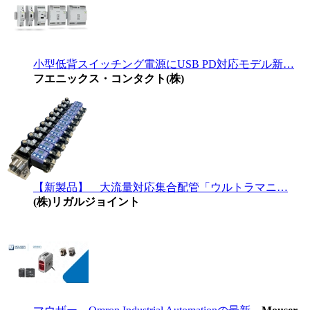
小型低背スイッチング電源にUSB PD対応モデル新…
フエニックス・コンタクト(株)
【新製品】 大流量対応集合配管「ウルトラマニ…
(株)リガルジョイント