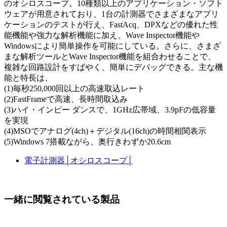
のオシロスコープ。10種類以上のアプリケーション・ソフト
ウェアが用意されており、1台の計測器でさまざまなアプリ
ケーションのテストが行え、FastAcq、DPXなどの優れた性
能機能や強力な解析機能に加え、Wave Inspector機能や
Windowsにより簡単操作を可能にしている。さらに、さまざ
まな解析ツールとWave Inspector機能を組合わせることで、
複雑な回路設計をすばやく、簡単にデバッグできる。主な機
能と特長は、
(1)毎秒250,000回以上の高速取込レート
(2)FastFrameで高速、長時間取込み
(3)ハイ・インピー ダンスで、1GHz広帯域、3.9pFの低容量
を実現
(4)MSOでアナログ(4ch)＋デジタル(16ch)の時間相関表示
(5)Windows 7搭載ながら、奥行きわずか20.6cm
電子計測器
│
オシロスコープ
│
一緒に閲覧されている製品