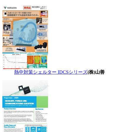
熱中対策シェルター IDCSシリーズ
(株)山善