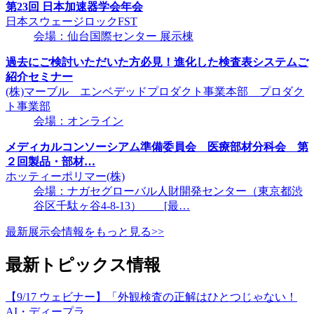
第23回 日本加速器学会年会
日本スウェージロックFST
会場：仙台国際センター 展示棟
過去にご検討いただいた方必見！進化した検査表システムご
紹介セミナー
(株)マーブル エンベデッドプロダクト事業本部 プロダク
ト事業部
会場：オンライン
メディカルコンソーシアム準備委員会 医療部材分科会 第
２回製品・部材…
ホッティーポリマー(株)
会場：ナガセグローバル人財開発センター（東京都渋
谷区千駄ヶ谷4-8-13） [最…
最新展示会情報をもっと見る>>
最新トピックス情報
【9/17 ウェビナー】「外観検査の正解はひとつじゃない！
AI・ディープラ…