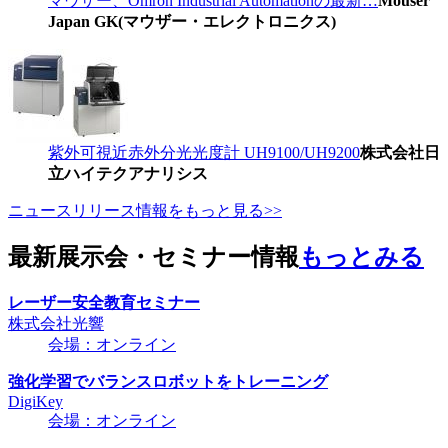
マウザー、Omron Industrial Automationの最新…
Mouser
Japan GK(マウザー・エレクトロニクス)
紫外可視近赤外分光光度計 UH9100/UH9200
株式会社日
立ハイテクアナリシス
ニュースリリース情報をもっと見る>>
最新展示会・セミナー情報
もっとみる
レーザー安全教育セミナー
株式会社光響
会場：オンライン
強化学習でバランスロボットをトレーニング
DigiKey
会場：オンライン