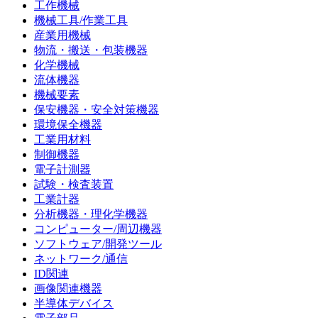
工作機械
機械工具/作業工具
産業用機械
物流・搬送・包装機器
化学機械
流体機器
機械要素
保安機器・安全対策機器
環境保全機器
工業用材料
制御機器
電子計測器
試験・検査装置
工業計器
分析機器・理化学機器
コンピューター/周辺機器
ソフトウェア/開発ツール
ネットワーク/通信
ID関連
画像関連機器
半導体デバイス