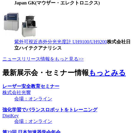
Japan GK(マウザー・エレクトロニクス)
紫外可視近赤外分光光度計 UH9100/UH9200
株式会社日
立ハイテクアナリシス
ニュースリリース情報をもっと見る>>
最新展示会・セミナー情報
もっとみる
レーザー安全教育セミナー
株式会社光響
会場：オンライン
強化学習でバランスロボットをトレーニング
DigiKey
会場：オンライン
第23回 日本加速器学会年会