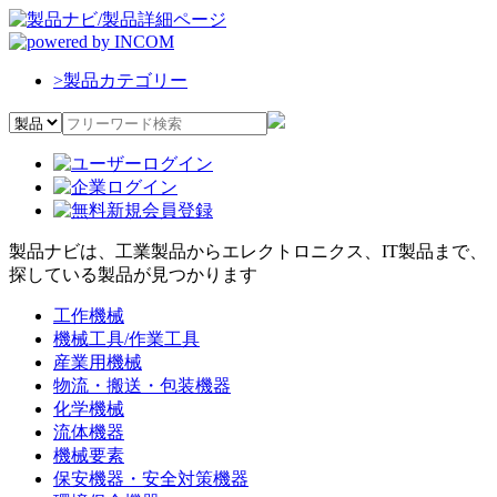
>
製品カテゴリー
製品ナビは、工業製品からエレクトロニクス、IT製品まで、
探している製品が見つかります
工作機械
機械工具/作業工具
産業用機械
物流・搬送・包装機器
化学機械
流体機器
機械要素
保安機器・安全対策機器