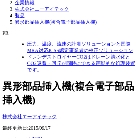
企業情報
株式会社エーアイテック
製品
異形部品挿入機(複合電子部品挿入機)
PR
圧力、温度、流速の計測ソリューションと国際
MRA対応JCSS認定事業者の校正ソリューション
ドレンデストロイヤーCO2はドレーン清水化と
CO2吸着・回収が同時にできる画期的な処理装置
です。
異形部品挿入機(複合電子部品
挿入機)
株式会社エーアイテック
最終更新日:2015/09/17