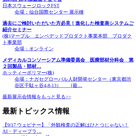
日本スウェージロックFST
会場：仙台国際センター 展示棟
過去にご検討いただいた方必見！進化した検査表システムご
紹介セミナー
(株)マーブル エンベデッドプロダクト事業本部 プロダク
ト事業部
会場：オンライン
メディカルコンソーシアム準備委員会 医療部材分科会 第
２回製品・部材…
ホッティーポリマー(株)
会場：ナガセグローバル人財開発センター（東京都渋
谷区千駄ヶ谷4-8-13） [最…
最新展示会情報をもっと見る>>
最新トピックス情報
【9/17 ウェビナー】「外観検査の正解はひとつじゃない！
AI・ディープラ…