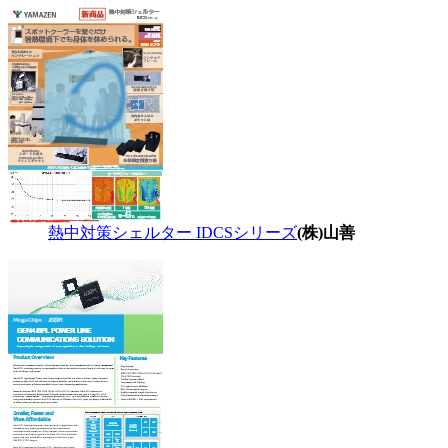
熱中対策シェルター IDCSシリーズ
(株)山善