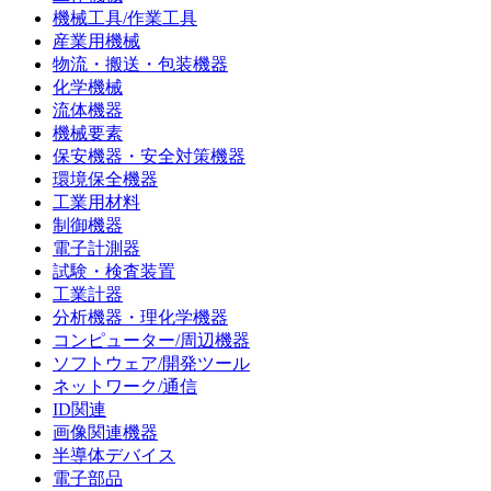
機械工具/作業工具
産業用機械
物流・搬送・包装機器
化学機械
流体機器
機械要素
保安機器・安全対策機器
環境保全機器
工業用材料
制御機器
電子計測器
試験・検査装置
工業計器
分析機器・理化学機器
コンピューター/周辺機器
ソフトウェア/開発ツール
ネットワーク/通信
ID関連
画像関連機器
半導体デバイス
電子部品