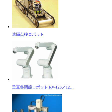
遠隔点検ロボット
垂直多関節ロボット RV-12S／12…