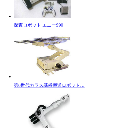
探査ロボット エニーS90
第6世代ガラス基板搬送ロボット…