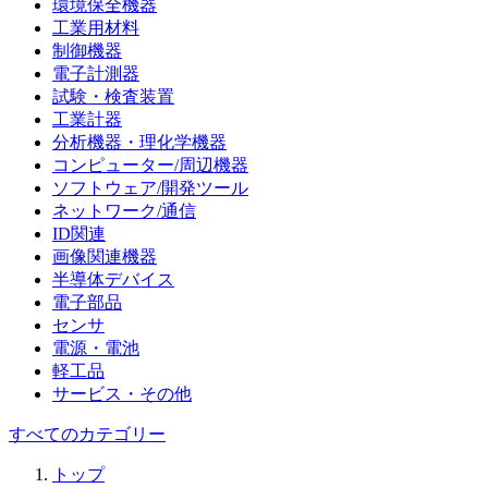
環境保全機器
工業用材料
制御機器
電子計測器
試験・検査装置
工業計器
分析機器・理化学機器
コンピューター/周辺機器
ソフトウェア/開発ツール
ネットワーク/通信
ID関連
画像関連機器
半導体デバイス
電子部品
センサ
電源・電池
軽工品
サービス・その他
すべてのカテゴリー
トップ