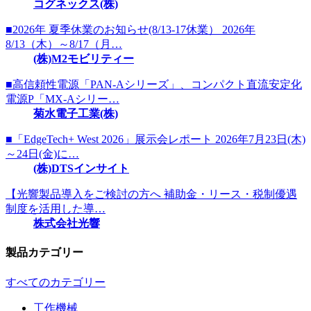
コグネックス(株)
■2026年 夏季休業のお知らせ(8/13-17休業） 2026年
8/13（木）～8/17（月…
(株)M2モビリティー
■高信頼性電源「PAN-Aシリーズ」、コンパクト直流安定化
電源P「MX-Aシリー…
菊水電子工業(株)
■「EdgeTech+ West 2026」展示会レポート 2026年7月23日(木)
～24日(金)に…
(株)DTSインサイト
【光響製品導入をご検討の方へ 補助金・リース・税制優遇
制度を活用した導…
株式会社光響
製品カテゴリー
すべてのカテゴリー
工作機械