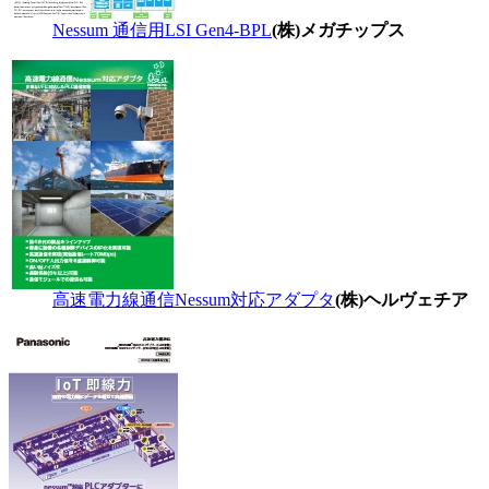
Nessum 通信用LSI Gen4-BPL
(株)メガチップス
高速電力線通信Nessum対応アダプタ
(株)ヘルヴェチア