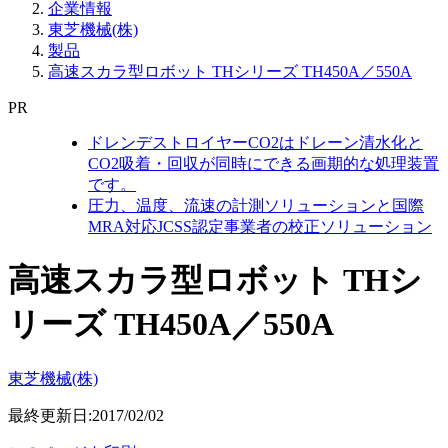
企業情報
東芝機械(株)
製品
高速スカラ型ロボット THシリーズ TH450A／550A
PR
ドレンデストロイヤーCO2はドレーン清水化と
CO2吸着・回収が同時にできる画期的な処理装置
です。
圧力、温度、流速の計測ソリューションと国際
MRA対応JCSS認定事業者の校正ソリューション
高速スカラ型ロボット THシ
リーズ TH450A／550A
東芝機械(株)
最終更新日:2017/02/02