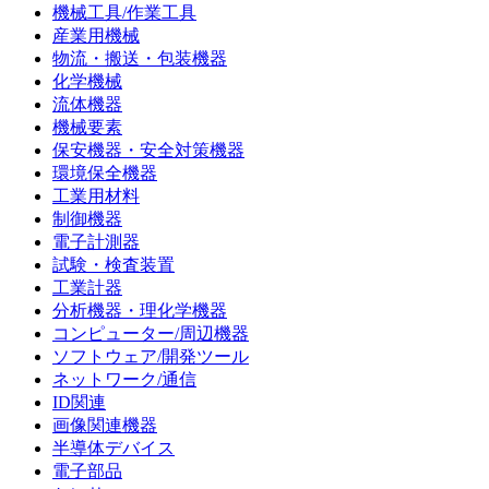
機械工具/作業工具
産業用機械
物流・搬送・包装機器
化学機械
流体機器
機械要素
保安機器・安全対策機器
環境保全機器
工業用材料
制御機器
電子計測器
試験・検査装置
工業計器
分析機器・理化学機器
コンピューター/周辺機器
ソフトウェア/開発ツール
ネットワーク/通信
ID関連
画像関連機器
半導体デバイス
電子部品