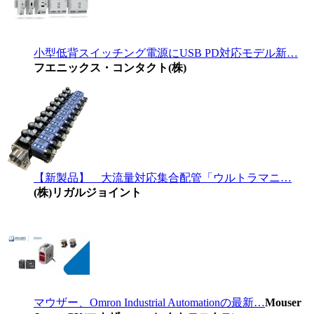
小型低背スイッチング電源にUSB PD対応モデル新…
フエニックス・コンタクト(株)
【新製品】 大流量対応集合配管「ウルトラマニ…
(株)リガルジョイント
マウザー、Omron Industrial Automationの最新…
Mouser