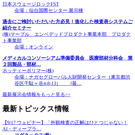
日本スウェージロックFST
会場：仙台国際センター 展示棟
過去にご検討いただいた方必見！進化した検査表システムご
紹介セミナー
(株)マーブル エンベデッドプロダクト事業本部 プロダク
ト事業部
会場：オンライン
メディカルコンソーシアム準備委員会 医療部材分科会 第
２回製品・部材…
ホッティーポリマー(株)
会場：ナガセグローバル人財開発センター（東京都渋
谷区千駄ヶ谷4-8-13） [最…
最新展示会情報をもっと見る>>
最新トピックス情報
【9/17 ウェビナー】「外観検査の正解はひとつじゃない！
AI・ディープラ…