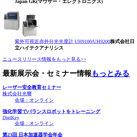
Japan GK(マウザー・エレクトロニクス)
紫外可視近赤外分光光度計 UH9100/UH9200
株式会社日
立ハイテクアナリシス
ニュースリリース情報をもっと見る>>
最新展示会・セミナー情報
もっとみる
レーザー安全教育セミナー
株式会社光響
会場：オンライン
強化学習でバランスロボットをトレーニング
DigiKey
会場：オンライン
第23回 日本加速器学会年会