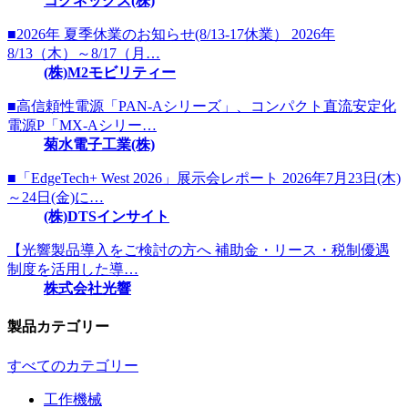
コグネックス(株)
■2026年 夏季休業のお知らせ(8/13-17休業） 2026年
8/13（木）～8/17（月…
(株)M2モビリティー
■高信頼性電源「PAN-Aシリーズ」、コンパクト直流安定化
電源P「MX-Aシリー…
菊水電子工業(株)
■「EdgeTech+ West 2026」展示会レポート 2026年7月23日(木)
～24日(金)に…
(株)DTSインサイト
【光響製品導入をご検討の方へ 補助金・リース・税制優遇
制度を活用した導…
株式会社光響
製品カテゴリー
すべてのカテゴリー
工作機械