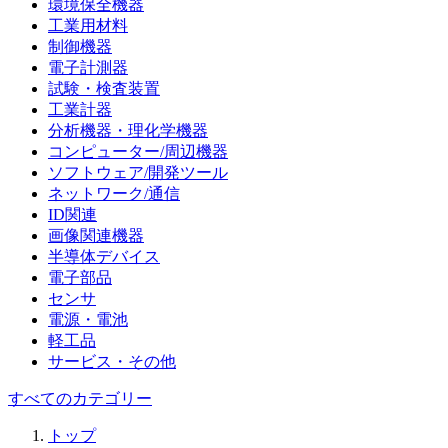
環境保全機器
工業用材料
制御機器
電子計測器
試験・検査装置
工業計器
分析機器・理化学機器
コンピューター/周辺機器
ソフトウェア/開発ツール
ネットワーク/通信
ID関連
画像関連機器
半導体デバイス
電子部品
センサ
電源・電池
軽工品
サービス・その他
すべてのカテゴリー
トップ