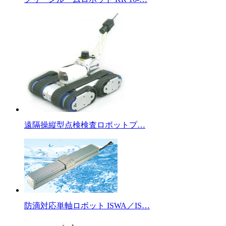
遠隔操縦型点検検査ロボットプ…
防滴対応単軸ロボット ISWA／IS…