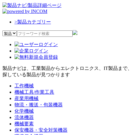
>
製品カテゴリー
製品ナビは、工業製品からエレクトロニクス、IT製品まで、
探している製品が見つかります
工作機械
機械工具/作業工具
産業用機械
物流・搬送・包装機器
化学機械
流体機器
機械要素
保安機器・安全対策機器