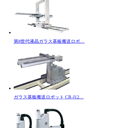
第8世代液晶ガラス基板搬送ロボ…
ガラス基板搬送ロボット CR-J12…