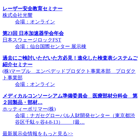
レーザー安全教育セミナー
株式会社光響
会場：オンライン
第23回 日本加速器学会年会
日本スウェージロックFST
会場：仙台国際センター 展示棟
過去にご検討いただいた方必見！進化した検査表システムご
紹介セミナー
(株)マーブル エンベデッドプロダクト事業本部 プロダク
ト事業部
会場：オンライン
メディカルコンソーシアム準備委員会 医療部材分科会 第
２回製品・部材…
ホッティーポリマー(株)
会場：ナガセグローバル人財開発センター（東京都渋
谷区千駄ヶ谷4-8-13） [最…
最新展示会情報をもっと見る>>