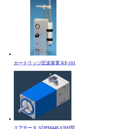
カートリッジ圧送装置 KP-101
エアモータ ADPM448-VHH型