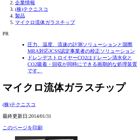
企業情報
(株)テクニスコ
製品
マイクロ流体ガラスチップ
PR
圧力、温度、流速の計測ソリューションと国際
MRA対応JCSS認定事業者の校正ソリューション
ドレンデストロイヤーCO2はドレーン清水化と
CO2吸着・回収が同時にできる画期的な処理装置
です。
マイクロ流体ガラスチップ
(株)テクニスコ
最終更新日:2014/01/31
このページを印刷