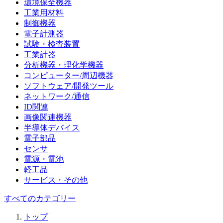
環境保全機器
工業用材料
制御機器
電子計測器
試験・検査装置
工業計器
分析機器・理化学機器
コンピューター/周辺機器
ソフトウェア/開発ツール
ネットワーク/通信
ID関連
画像関連機器
半導体デバイス
電子部品
センサ
電源・電池
軽工品
サービス・その他
すべてのカテゴリー
トップ