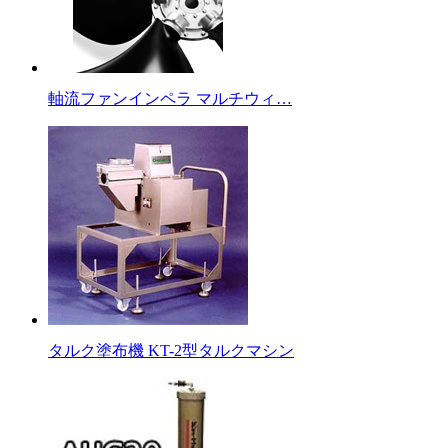
軸流ファンインペラ マルチウィ…
タルク塗布機 KT-2型タルクマシン