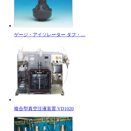
ゲージ・アイソレーター タフ・…
複合型真空注液装置 VD1020