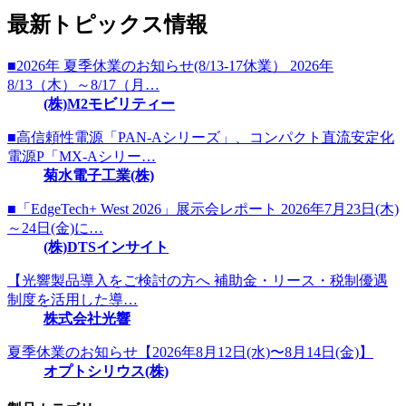
最新トピックス情報
■2026年 夏季休業のお知らせ(8/13-17休業） 2026年
8/13（木）～8/17（月…
(株)M2モビリティー
■高信頼性電源「PAN-Aシリーズ」、コンパクト直流安定化
電源P「MX-Aシリー…
菊水電子工業(株)
■「EdgeTech+ West 2026」展示会レポート 2026年7月23日(木)
～24日(金)に…
(株)DTSインサイト
【光響製品導入をご検討の方へ 補助金・リース・税制優遇
制度を活用した導…
株式会社光響
夏季休業のお知らせ【2026年8月12日(水)〜8月14日(金)】
オプトシリウス(株)