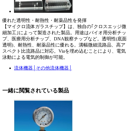
優れた透明性・耐熱性・耐薬品性を発揮
【マイクロ流体ガラスチップ】は、独自の｢クロスエッジ微
細加工｣によって製造された製品。用途はバイオ用分析チッ
プ、医療用分析チップ、DNA観察チップなど。透明性(底面
透明)、耐熱性、耐薬品性に優れる。溝幅微細流路品、高ア
スペクト比流路品に対応。Viaを埋め込むことにより、電気
泳動による電気的制御が可能。
流体機器
│
その他流体機器
│
一緒に閲覧されている製品