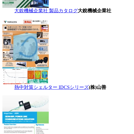
大銳機械企業社 製品カタログ
大銳機械企業社
熱中対策シェルター IDCSシリーズ
(株)山善