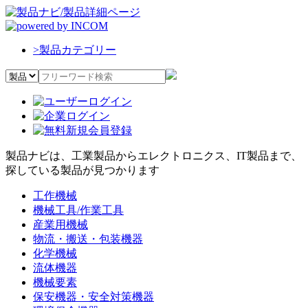
>
製品カテゴリー
製品ナビは、工業製品からエレクトロニクス、IT製品まで、
探している製品が見つかります
工作機械
機械工具/作業工具
産業用機械
物流・搬送・包装機器
化学機械
流体機器
機械要素
保安機器・安全対策機器