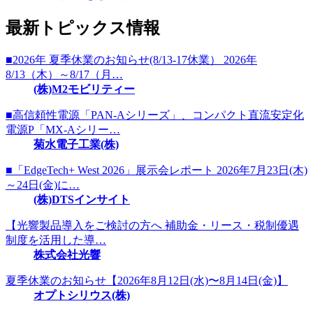
最新トピックス情報
■2026年 夏季休業のお知らせ(8/13-17休業） 2026年
8/13（木）～8/17（月…
(株)M2モビリティー
■高信頼性電源「PAN-Aシリーズ」、コンパクト直流安定化
電源P「MX-Aシリー…
菊水電子工業(株)
■「EdgeTech+ West 2026」展示会レポート 2026年7月23日(木)
～24日(金)に…
(株)DTSインサイト
【光響製品導入をご検討の方へ 補助金・リース・税制優遇
制度を活用した導…
株式会社光響
夏季休業のお知らせ【2026年8月12日(水)〜8月14日(金)】
オプトシリウス(株)