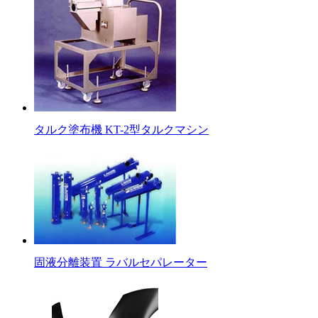
タルク塗布機 KT-2型タルクマシン
固液分離装置 ラバルセパレーター