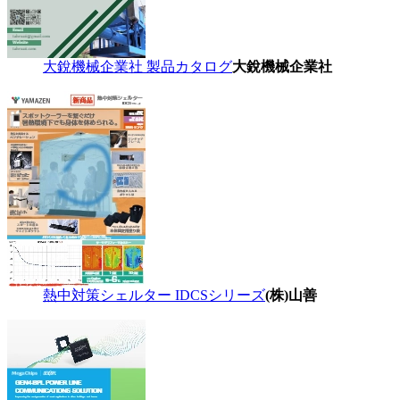
大銳機械企業社 製品カタログ
大銳機械企業社
熱中対策シェルター IDCSシリーズ
(株)山善