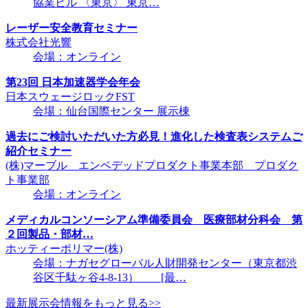
協業ビル 〈東京〉 東京…
レーザー安全教育セミナー
株式会社光響
会場：オンライン
第23回 日本加速器学会年会
日本スウェージロックFST
会場：仙台国際センター 展示棟
過去にご検討いただいた方必見！進化した検査表システムご
紹介セミナー
(株)マーブル エンベデッドプロダクト事業本部 プロダク
ト事業部
会場：オンライン
メディカルコンソーシアム準備委員会 医療部材分科会 第
２回製品・部材…
ホッティーポリマー(株)
会場：ナガセグローバル人財開発センター（東京都渋
谷区千駄ヶ谷4-8-13） [最…
最新展示会情報をもっと見る>>