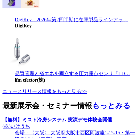
DigiKey、2026年第2四半期に在庫製品ラインアッ…
DigiKey
品質管理と省エネを両立する圧力露点センサ「LD…
ifm efector(株)
ニュースリリース情報をもっと見る>>
最新展示会・セミナー情報
もっとみる
【無料】ミスト冷房システム 実演デモ体験会開催
(株)いけうち
会場：〈大阪〉 大阪府大阪市西区阿波座1-15-15・第一