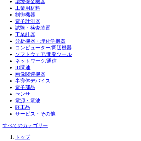
環境保全機器
工業用材料
制御機器
電子計測器
試験・検査装置
工業計器
分析機器・理化学機器
コンピューター/周辺機器
ソフトウェア/開発ツール
ネットワーク/通信
ID関連
画像関連機器
半導体デバイス
電子部品
センサ
電源・電池
軽工品
サービス・その他
すべてのカテゴリー
トップ