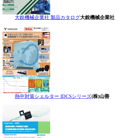
大銳機械企業社 製品カタログ
大銳機械企業社
熱中対策シェルター IDCSシリーズ
(株)山善