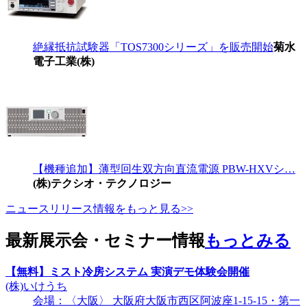
絶縁抵抗試験器「TOS7300シリーズ」を販売開始
菊水
電子工業(株)
【機種追加】薄型回生双方向直流電源 PBW-HXVシ…
(株)テクシオ・テクノロジー
ニュースリリース情報をもっと見る>>
最新展示会・セミナー情報
もっとみる
【無料】ミスト冷房システム 実演デモ体験会開催
(株)いけうち
会場：〈大阪〉 大阪府大阪市西区阿波座1-15-15・第一