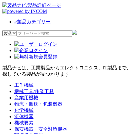
>
製品カテゴリー
製品ナビは、工業製品からエレクトロニクス、IT製品まで、
探している製品が見つかります
工作機械
機械工具/作業工具
産業用機械
物流・搬送・包装機器
化学機械
流体機器
機械要素
保安機器・安全対策機器