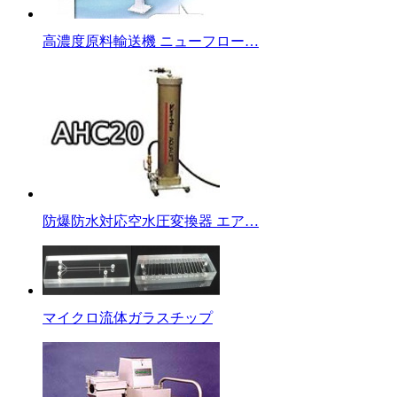
高濃度原料輸送機 ニューフロー…
防爆防水対応空水圧変換器 エア…
マイクロ流体ガラスチップ