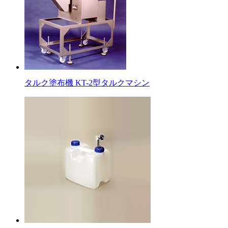
タルク塗布機 KT-2型タルクマシン