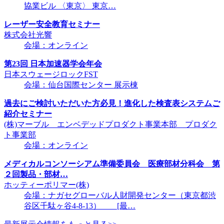
協業ビル 〈東京〉 東京…
レーザー安全教育セミナー
株式会社光響
会場：オンライン
第23回 日本加速器学会年会
日本スウェージロックFST
会場：仙台国際センター 展示棟
過去にご検討いただいた方必見！進化した検査表システムご
紹介セミナー
(株)マーブル エンベデッドプロダクト事業本部 プロダク
ト事業部
会場：オンライン
メディカルコンソーシアム準備委員会 医療部材分科会 第
２回製品・部材…
ホッティーポリマー(株)
会場：ナガセグローバル人財開発センター（東京都渋
谷区千駄ヶ谷4-8-13） [最…