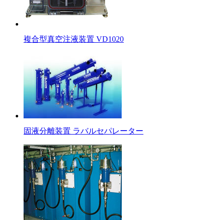
複合型真空注液装置 VD1020
固液分離装置 ラバルセパレーター