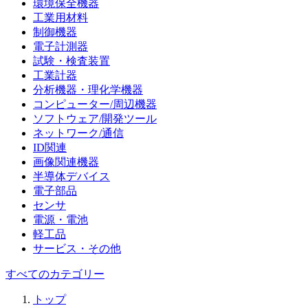
環境保全機器
工業用材料
制御機器
電子計測器
試験・検査装置
工業計器
分析機器・理化学機器
コンピューター/周辺機器
ソフトウェア/開発ツール
ネットワーク/通信
ID関連
画像関連機器
半導体デバイス
電子部品
センサ
電源・電池
軽工品
サービス・その他
すべてのカテゴリー
トップ