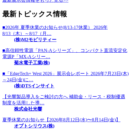
最新展示会情報をもっと見る>>
最新トピックス情報
■2026年 夏季休業のお知らせ(8/13-17休業） 2026年
8/13（木）～8/17（月…
(株)M2モビリティー
■高信頼性電源「PAN-Aシリーズ」、コンパクト直流安定化
電源P「MX-Aシリー…
菊水電子工業(株)
■「EdgeTech+ West 2026」展示会レポート 2026年7月23日(木)
～24日(金)に…
(株)DTSインサイト
【光響製品導入をご検討の方へ 補助金・リース・税制優遇
制度を活用した導…
株式会社光響
夏季休業のお知らせ【2026年8月12日(水)〜8月14日(金)】
オプトシリウス(株)