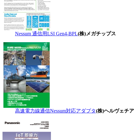
Nessum 通信用LSI Gen4-BPL
(株)メガチップス
高速電力線通信Nessum対応アダプタ
(株)ヘルヴェチア