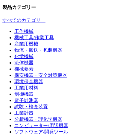
製品カテゴリー
すべてのカテゴリー
工作機械
機械工具/作業工具
産業用機械
物流・搬送・包装機器
化学機械
流体機器
機械要素
保安機器・安全対策機器
環境保全機器
工業用材料
制御機器
電子計測器
試験・検査装置
工業計器
分析機器・理化学機器
コンピューター/周辺機器
ソフトウェア/開発ツール