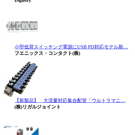
DigiKey
小型低背スイッチング電源にUSB PD対応モデル新…
フエニックス・コンタクト(株)
【新製品】 大流量対応集合配管「ウルトラマニ…
(株)リガルジョイント