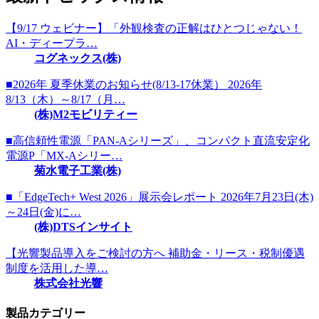
【9/17 ウェビナー】「外観検査の正解はひとつじゃない！
AI・ディープラ…
コグネックス(株)
■2026年 夏季休業のお知らせ(8/13-17休業） 2026年
8/13（木）～8/17（月…
(株)M2モビリティー
■高信頼性電源「PAN-Aシリーズ」、コンパクト直流安定化
電源P「MX-Aシリー…
菊水電子工業(株)
■「EdgeTech+ West 2026」展示会レポート 2026年7月23日(木)
～24日(金)に…
(株)DTSインサイト
【光響製品導入をご検討の方へ 補助金・リース・税制優遇
制度を活用した導…
株式会社光響
製品カテゴリー