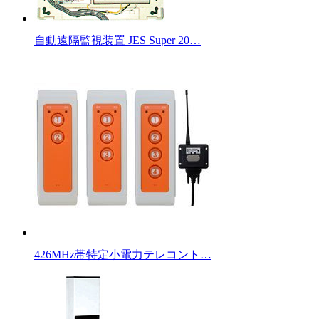
自動遠隔監視装置 JES Super 20…
426MHz帯特定小電力テレコント…