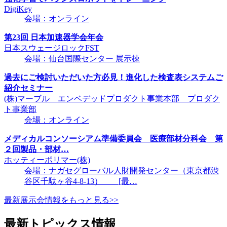
DigiKey
会場：オンライン
第23回 日本加速器学会年会
日本スウェージロックFST
会場：仙台国際センター 展示棟
過去にご検討いただいた方必見！進化した検査表システムご
紹介セミナー
(株)マーブル エンベデッドプロダクト事業本部 プロダク
ト事業部
会場：オンライン
メディカルコンソーシアム準備委員会 医療部材分科会 第
２回製品・部材…
ホッティーポリマー(株)
会場：ナガセグローバル人財開発センター（東京都渋
谷区千駄ヶ谷4-8-13） [最…
最新展示会情報をもっと見る>>
最新トピックス情報