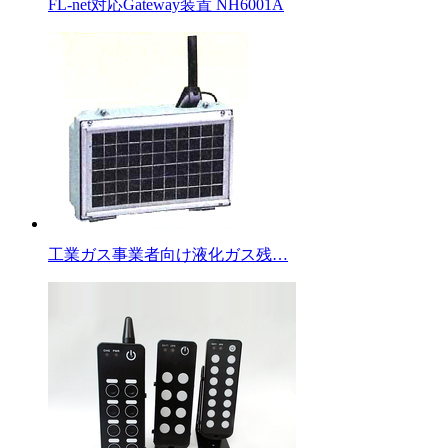
FL-net対応Gateway装置 NH6001A
工業ガス事業者向け液化ガス残…