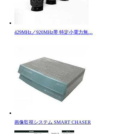
429MHz／920MHz帯 特定小電力無…
画像監視システム SMART CHASER