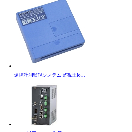
遠隔計測監視システム 監視王Io…