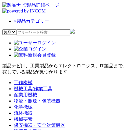
>
製品カテゴリー
製品ナビは、工業製品からエレクトロニクス、IT製品まで、
探している製品が見つかります
工作機械
機械工具/作業工具
産業用機械
物流・搬送・包装機器
化学機械
流体機器
機械要素
保安機器・安全対策機器