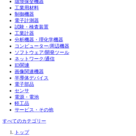
環境保全機器
工業用材料
制御機器
電子計測器
試験・検査装置
工業計器
分析機器・理化学機器
コンピューター/周辺機器
ソフトウェア/開発ツール
ネットワーク/通信
ID関連
画像関連機器
半導体デバイス
電子部品
センサ
電源・電池
軽工品
サービス・その他
すべてのカテゴリー
トップ