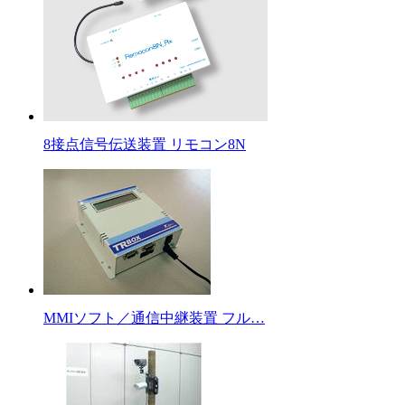
8接点信号伝送装置 リモコン8N
MMIソフト／通信中継装置 フル…