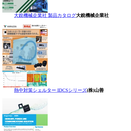
大銳機械企業社 製品カタログ
大銳機械企業社
熱中対策シェルター IDCSシリーズ
(株)山善