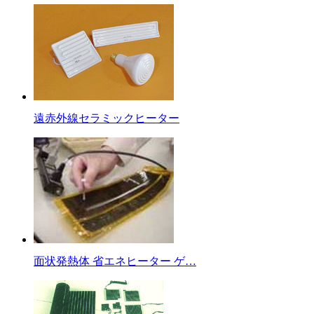
遠赤外線セラミックヒーター
面状発熱体 省エネヒーター ゲ…