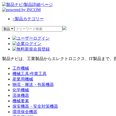
>
製品カテゴリー
製品ナビは、工業製品からエレクトロニクス、IT製品まで、
工作機械
機械工具/作業工具
産業用機械
物流・搬送・包装機器
化学機械
流体機器
機械要素
保安機器・安全対策機器
環境保全機器