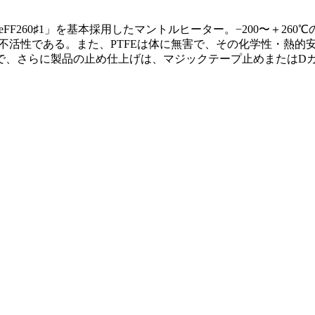
FF260♯1」を基本採用したマントルヒーター。−200〜＋26
不活性である。また、PTFEは体に無害で、その化学性・熱的
で、さらに製品の止め仕上げは、マジックテープ止めまたはD