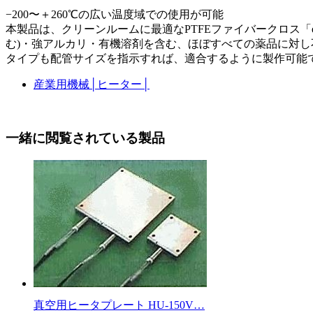
−200〜＋260℃の広い温度域での使用が可能
本製品は、クリーンルームに最適なPTFEファイバークロス「e
む)・強アルカリ・有機溶剤を含む、ほぼすべての薬品に対し
タイプも配管サイズを指示すれば、適合するように製作可能
産業用機械
│
ヒーター
│
一緒に閲覧されている製品
真空用ヒータプレート HU-150V…