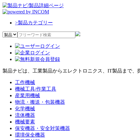
>
製品カテゴリー
製品ナビは、工業製品からエレクトロニクス、IT製品まで、
工作機械
機械工具/作業工具
産業用機械
物流・搬送・包装機器
化学機械
流体機器
機械要素
保安機器・安全対策機器
環境保全機器