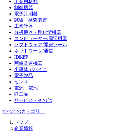
工業用材料
制御機器
電子計測器
試験・検査装置
工業計器
分析機器・理化学機器
コンピューター/周辺機器
ソフトウェア/開発ツール
ネットワーク/通信
ID関連
画像関連機器
半導体デバイス
電子部品
センサ
電源・電池
軽工品
サービス・その他
すべてのカテゴリー
トップ
企業情報