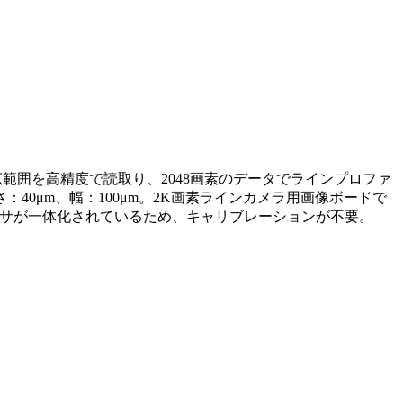
の広範囲を高精度で読取り、2048画素のデータでラインプロファ
40μm、幅：100μm。2K画素ラインカメラ用画像ボードで
ーとセンサが一体化されているため、キャリブレーションが不要。