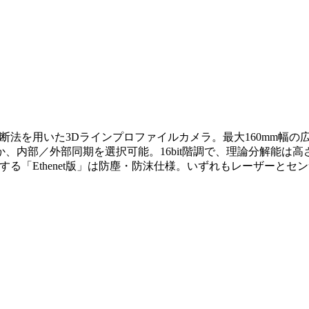
ー光切断法を用いた3Dラインプロファイルカメラ。最大160mm幅
部／外部同期を選択可能。16bit階調で、理論分解能は高さ：
ト接続する「Ethenet版」は防塵・防沫仕様。いずれもレーザ